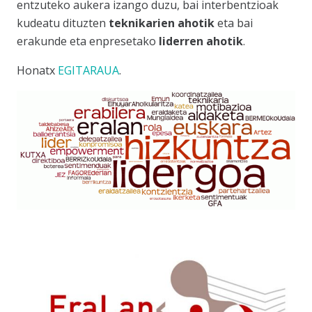
entzuteko aukera izango duzu, bai interbentzioak
kudeatu dituzten
teknikarien ahotik
eta bai
erakunde eta enpresetako
liderren ahotik
.
Honatx
EGITARAUA
.