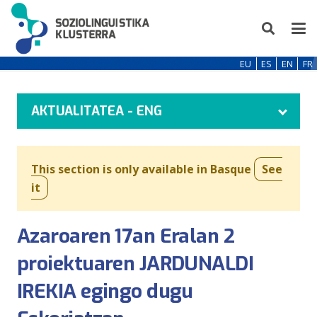
EU
ES
EN
FR
AKTUALITATEA - ENG
This section is only available in Basque
See
it
Azaroaren 17an Eralan 2
proiektuaren JARDUNALDI
IREKIA egingo dugu