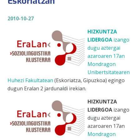
Eskoriatzan
2010-10-27
HIZKUNTZA
LIDERGOA
izango
dugu aztergai
azaroaren 17an
Mondragon
Unibertsitatearen
Huhezi Fakultatean
(Eskoriatza, Gipuzkoa) egingo
dugun Eralan 2 jardunaldi irekian.
HIZKUNTZA
LIDERGOA
izango
dugu aztergai
azaroaren 17an
Mondragon