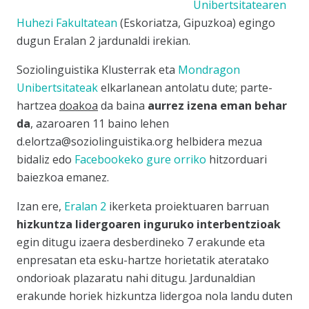
Unibertsitatearen
Huhezi Fakultatean
(Eskoriatza, Gipuzkoa) egingo
dugun Eralan 2 jardunaldi irekian.
Soziolinguistika Klusterrak eta
Mondragon
Unibertsitateak
elkarlanean antolatu dute; parte-
hartzea
doakoa
da baina
aurrez izena eman behar
da
, azaroaren 11 baino lehen
d.elortza@soziolinguistika.org
helbidera mezua
bidaliz edo
Facebookeko gure orriko
hitzorduari
baiezkoa emanez.
Izan ere,
Eralan 2
ikerketa proiektuaren barruan
hizkuntza lidergoaren inguruko interbentzioak
egin ditugu izaera desberdineko 7 erakunde eta
enpresatan eta esku-hartze horietatik ateratako
ondorioak plazaratu nahi ditugu. Jardunaldian
erakunde horiek hizkuntza lidergoa nola landu duten