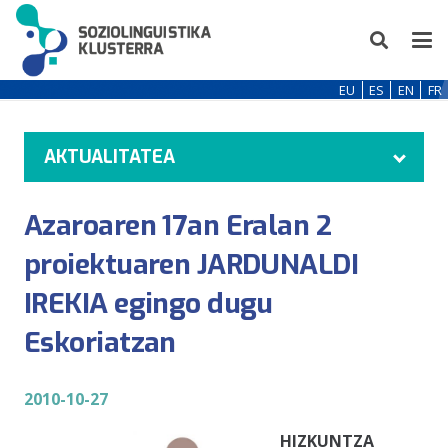
EU
ES
EN
FR
AKTUALITATEA
Azaroaren 17an Eralan 2
proiektuaren JARDUNALDI
IREKIA egingo dugu
Eskoriatzan
2010-10-27
HIZKUNTZA