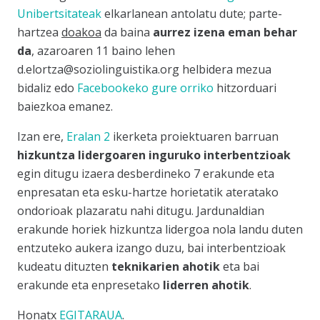
Unibertsitateak
elkarlanean antolatu dute; parte-
hartzea
doakoa
da baina
aurrez izena eman behar
da
, azaroaren 11 baino lehen
d.elortza@soziolinguistika.org
helbidera mezua
bidaliz edo
Facebookeko gure orriko
hitzorduari
baiezkoa emanez.
Izan ere,
Eralan 2
ikerketa proiektuaren barruan
hizkuntza lidergoaren inguruko interbentzioak
egin ditugu izaera desberdineko 7 erakunde eta
enpresatan eta esku-hartze horietatik ateratako
ondorioak plazaratu nahi ditugu. Jardunaldian
erakunde horiek hizkuntza lidergoa nola landu duten
entzuteko aukera izango duzu, bai interbentzioak
kudeatu dituzten
teknikarien ahotik
eta bai
erakunde eta enpresetako
liderren ahotik
.
Honatx
EGITARAUA
.