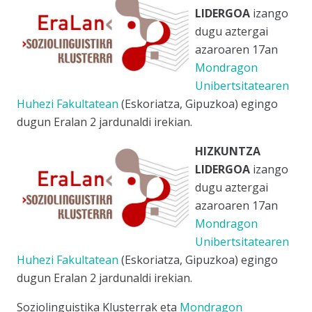
LIDERGOA
izango
dugu aztergai
azaroaren 17an
Mondragon
Unibertsitatearen
Huhezi Fakultatean
(Eskoriatza, Gipuzkoa) egingo
dugun Eralan 2 jardunaldi irekian.
HIZKUNTZA
LIDERGOA
izango
dugu aztergai
azaroaren 17an
Mondragon
Unibertsitatearen
Huhezi Fakultatean
(Eskoriatza, Gipuzkoa) egingo
dugun Eralan 2 jardunaldi irekian.
Soziolinguistika Klusterrak eta
Mondragon