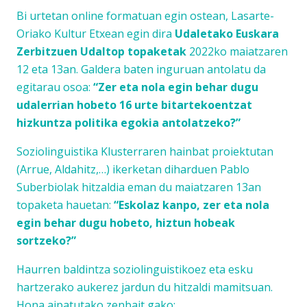
Bi urtetan online formatuan egin ostean, Lasarte-
Oriako Kultur Etxean egin dira
Udaletako Euskara
Zerbitzuen Udaltop topaketak
2022ko maiatzaren
12 eta 13an. Galdera baten inguruan antolatu da
egitarau osoa:
“Zer eta nola egin behar dugu
udalerrian hobeto 16 urte bitartekoentzat
hizkuntza politika egokia antolatzeko?”
Soziolinguistika Klusterraren hainbat proiektutan
(Arrue, Aldahitz,…) ikerketan diharduen Pablo
Suberbiolak hitzaldia eman du maiatzaren 13an
topaketa hauetan:
“Eskolaz kanpo, zer eta nola
egin behar dugu hobeto, hiztun hobeak
sortzeko?”
Haurren baldintza soziolinguistikoez eta esku
hartzerako aukerez jardun du hitzaldi mamitsuan.
Hona aipatutako zenbait gako: