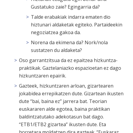
Gustatuko zaie? Egingarria da?
Talde erabakiak indarra ematen dio
hiztunari aldaketak egiteko. Partaideekin
negoziatzea gakoa da.
Norena da ekimena da? Nork/nola
sustatzen du aldaketa?
Oso garrantzitsua da ez epaitzea hizkuntza-
praktikak. Gaztelaniazko espazioetan ez dago
hizkuntzaren epairik.
Gazteek, hizkuntzaren arloan, gizartearen
jokabidea errepikatzen dute. Gizartean ikusten
dute “bai, baina ez” jarrera bat. Teorian
euskararen alde egotea, baina praktikan
baldintzatutako adekotasun bat dago.
“ETB1/ETB2 gizartea” ikusten dute. Eta
horretara moldatzen dira gazteak. “Euskaraz