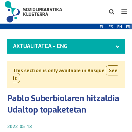
EU
ES
EN
FR
AKTUALITATEA - ENG
This section is only available in Basque
See
it
Pablo Suberbiolaren hitzaldia
Udaltop topaketetan
2022-05-13