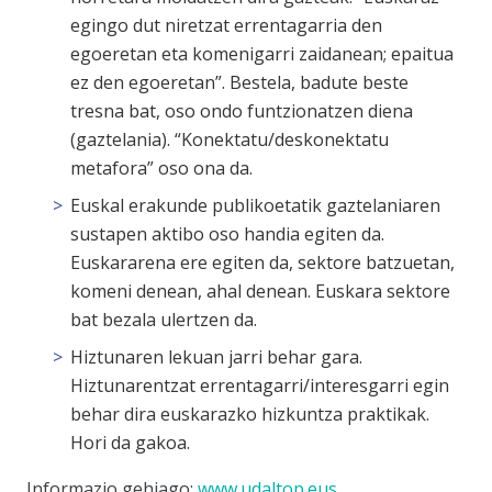
egingo dut niretzat errentagarria den
egoeretan eta komenigarri zaidanean; epaitua
ez den egoeretan”. Bestela, badute beste
tresna bat, oso ondo funtzionatzen diena
(gaztelania). “Konektatu/deskonektatu
metafora” oso ona da.
Euskal erakunde publikoetatik gaztelaniaren
sustapen aktibo oso handia egiten da.
Euskararena ere egiten da, sektore batzuetan,
komeni denean, ahal denean. Euskara sektore
bat bezala ulertzen da.
Hiztunaren lekuan jarri behar gara.
Hiztunarentzat errentagarri/interesgarri egin
behar dira euskarazko hizkuntza praktikak.
Hori da gakoa.
Informazio gehiago:
www.udaltop.eus