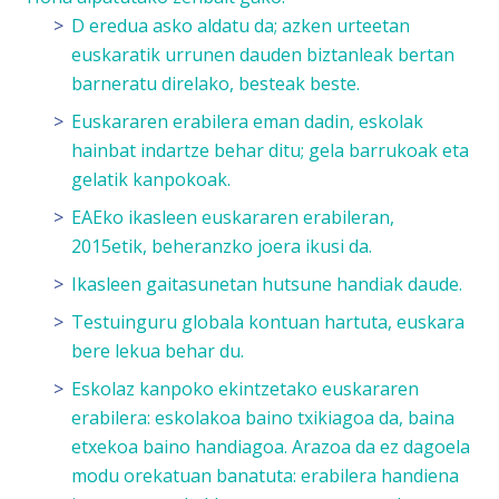
D eredua asko aldatu da; azken urteetan
euskaratik urrunen dauden biztanleak bertan
barneratu direlako, besteak beste.
Euskararen erabilera eman dadin, eskolak
hainbat indartze behar ditu; gela barrukoak eta
gelatik kanpokoak.
EAEko ikasleen euskararen erabileran,
2015etik, beheranzko joera ikusi da.
Ikasleen gaitasunetan hutsune handiak daude.
Testuinguru globala kontuan hartuta, euskara
bere lekua behar du.
Eskolaz kanpoko ekintzetako euskararen
erabilera: eskolakoa baino txikiagoa da, baina
etxekoa baino handiagoa. Arazoa da ez dagoela
modu orekatuan banatuta: erabilera handiena