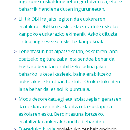
ingurune euskaldunenetan gertatzen da, eta ez
beharrik handiena duten inguruneetan.
LHtik DBHra jaitsi egiten da euskararen
erabilera. DBHko ikasle askok ez dute eskolaz
kanpoko euskarazko ekimenik. Askok dituzte,
ordea, ingelesezko eskolaz kanpokoak.
Lehentasun bat aipatzekotan, eskolaren lana
osatzeko egitura zabal eta sendoa behar da.
Euskara benetan erabiltzeko adina jakin
beharko lukete ikasleek, baina erabiltzeko
aukerak ere kontuan hartuta. Orokortuko den
lana behar da, ez soilik puntuala.
Modu desorekatuegi eta isolatuegian geratzen
da euskararen irakaskuntza eta sustapena
eskolaren esku. Berdintasuna lortzeko,
erabiltzeko aukerak handitu behar dira.
D ereduko kirola
proiektuko zenbait ondorio