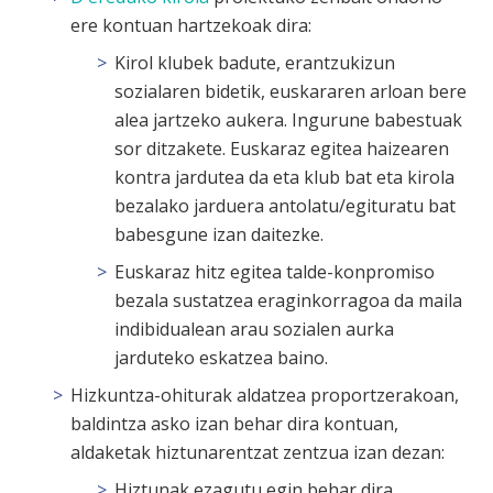
ere kontuan hartzekoak dira:
Kirol klubek badute, erantzukizun
sozialaren bidetik, euskararen arloan bere
alea jartzeko aukera. Ingurune babestuak
sor ditzakete. Euskaraz egitea haizearen
kontra jardutea da eta klub bat eta kirola
bezalako jarduera antolatu/egituratu bat
babesgune izan daitezke.
Euskaraz hitz egitea talde-konpromiso
bezala sustatzea eraginkorragoa da maila
indibidualean arau sozialen aurka
jarduteko eskatzea baino.
Hizkuntza-ohiturak aldatzea proportzerakoan,
baldintza asko izan behar dira kontuan,
aldaketak hiztunarentzat zentzua izan dezan:
Hiztunak ezagutu egin behar dira.