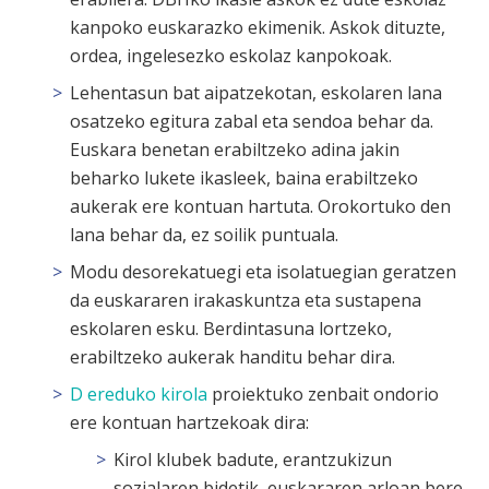
kanpoko euskarazko ekimenik. Askok dituzte,
ordea, ingelesezko eskolaz kanpokoak.
Lehentasun bat aipatzekotan, eskolaren lana
osatzeko egitura zabal eta sendoa behar da.
Euskara benetan erabiltzeko adina jakin
beharko lukete ikasleek, baina erabiltzeko
aukerak ere kontuan hartuta. Orokortuko den
lana behar da, ez soilik puntuala.
Modu desorekatuegi eta isolatuegian geratzen
da euskararen irakaskuntza eta sustapena
eskolaren esku. Berdintasuna lortzeko,
erabiltzeko aukerak handitu behar dira.
D ereduko kirola
proiektuko zenbait ondorio
ere kontuan hartzekoak dira:
Kirol klubek badute, erantzukizun
sozialaren bidetik, euskararen arloan bere