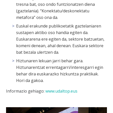
tresna bat, oso ondo funtzionatzen diena
(gaztelania). “Konektatu/deskonektatu
metafora” oso ona da.
Euskal erakunde publikoetatik gaztelaniaren
sustapen aktibo oso handia egiten da.
Euskararena ere egiten da, sektore batzuetan,
komeni denean, ahal denean. Euskara sektore
bat bezala ulertzen da.
Hiztunaren lekuan jarri behar gara.
Hiztunarentzat errentagarri/interesgarri egin
behar dira euskarazko hizkuntza praktikak.
Hori da gakoa.
Informazio gehiago:
www.udaltop.eus