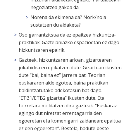
negoziatzea gakoa da.
Norena da ekimena da? Nork/nola
sustatzen du aldaketa?
Oso garrantzitsua da ez epaitzea hizkuntza-
praktikak. Gaztelaniazko espazioetan ez dago
hizkuntzaren epairik.
Gazteek, hizkuntzaren arloan, gizartearen
jokabidea errepikatzen dute. Gizartean ikusten
dute “bai, baina ez” jarrera bat. Teorian
euskararen alde egotea, baina praktikan
baldintzatutako adekotasun bat dago.
“ETB1/ETB2 gizartea” ikusten dute. Eta
horretara moldatzen dira gazteak. “Euskaraz
egingo dut niretzat errentagarria den
egoeretan eta komenigarri zaidanean; epaitua
ez den egoeretan”. Bestela, badute beste