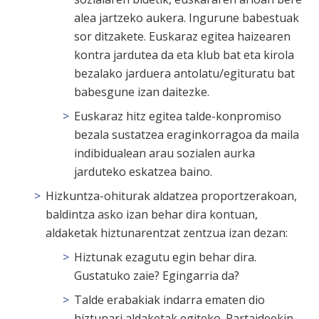
alea jartzeko aukera. Ingurune babestuak
sor ditzakete. Euskaraz egitea haizearen
kontra jardutea da eta klub bat eta kirola
bezalako jarduera antolatu/egituratu bat
babesgune izan daitezke.
Euskaraz hitz egitea talde-konpromiso
bezala sustatzea eraginkorragoa da maila
indibidualean arau sozialen aurka
jarduteko eskatzea baino.
Hizkuntza-ohiturak aldatzea proportzerakoan,
baldintza asko izan behar dira kontuan,
aldaketak hiztunarentzat zentzua izan dezan:
Hiztunak ezagutu egin behar dira.
Gustatuko zaie? Egingarria da?
Talde erabakiak indarra ematen dio
hiztunari aldaketak egiteko. Partaideekin