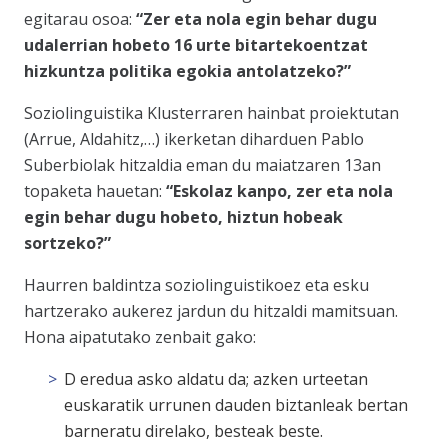
egitarau osoa:
“Zer eta nola egin behar dugu
udalerrian hobeto 16 urte bitartekoentzat
hizkuntza politika egokia antolatzeko?”
Soziolinguistika Klusterraren hainbat proiektutan
(Arrue, Aldahitz,…) ikerketan diharduen Pablo
Suberbiolak hitzaldia eman du maiatzaren 13an
topaketa hauetan:
“Eskolaz kanpo, zer eta nola
egin behar dugu hobeto, hiztun hobeak
sortzeko?”
Haurren baldintza soziolinguistikoez eta esku
hartzerako aukerez jardun du hitzaldi mamitsuan.
Hona aipatutako zenbait gako:
D eredua asko aldatu da; azken urteetan
euskaratik urrunen dauden biztanleak bertan
barneratu direlako, besteak beste.