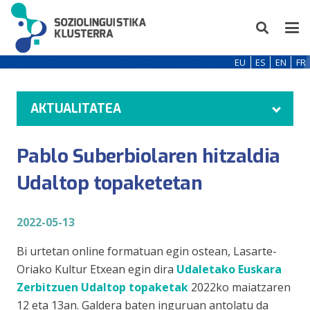
EU
ES
EN
FR
AKTUALITATEA
Pablo Suberbiolaren hitzaldia
Udaltop topaketetan
2022-05-13
Bi urtetan online formatuan egin ostean, Lasarte-
Oriako Kultur Etxean egin dira
Udaletako Euskara
Zerbitzuen Udaltop topaketak
2022ko maiatzaren
12 eta 13an. Galdera baten inguruan antolatu da