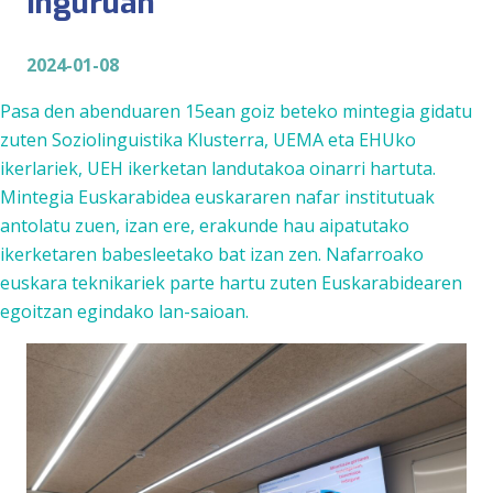
inguruan
2024-01-08
Pasa den abenduaren 15ean goiz beteko mintegia gidatu
zuten Soziolinguistika Klusterra, UEMA eta EHUko
ikerlariek,
UEH ikerketa
n landutakoa oinarri hartuta.
Mintegia Euskarabidea euskararen nafar institutuak
antolatu zuen, izan ere, erakunde hau aipatutako
ikerketaren babesleetako bat izan zen. Nafarroako
euskara teknikariek parte hartu zuten Euskarabidearen
egoitzan egindako lan-saioan.