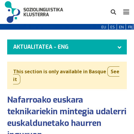
EU
ES
EN
FR
AKTUALITATEA - ENG
This section is only available in Basque
See
it
Nafarroako euskara
teknikariekin mintegia udalerri
euskaldunetako haurren