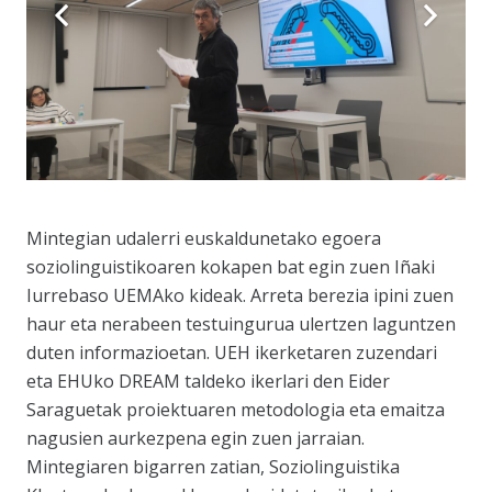
Mintegian udalerri euskaldunetako egoera
soziolinguistikoaren kokapen bat egin zuen Iñaki
Iurrebaso UEMAko kideak. Arreta berezia ipini zuen
haur eta nerabeen testuingurua ulertzen laguntzen
duten informazioetan. UEH ikerketaren zuzendari
eta EHUko DREAM taldeko ikerlari den Eider
Saraguetak proiektuaren metodologia eta emaitza
nagusien aurkezpena egin zuen jarraian.
Mintegiaren bigarren zatian, Soziolinguistika