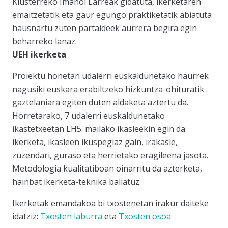
Klusterreko Imanol Larreak gidatuta, ikerketaren
emaitzetatik eta gaur egungo praktiketatik abiatuta
hausnartu zuten partaideek aurrera begira egin
beharreko lanaz.
UEH ikerketa
Proiektu honetan udalerri euskaldunetako haurrek
nagusiki euskara erabiltzeko hizkuntza-ohituratik
gaztelaniara egiten duten aldaketa aztertu da.
Horretarako, 7 udalerri euskaldunetako
ikastetxeetan LH5. mailako ikasleekin egin da
ikerketa, ikasleen ikuspegiaz gain, irakasle,
zuzendari, guraso eta herrietako eragileena jasota.
Metodologia kualitatiboan oinarritu da azterketa,
hainbat ikerketa-teknika baliatuz.
Ikerketak emandakoa bi txostenetan irakur daiteke
idatziz:
Txosten laburra
eta
Txosten osoa