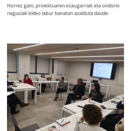
Horrez gain, proiektuaren ezaugarriak eta ondorio
nagusiak bideo labur banatan azalduta daude: