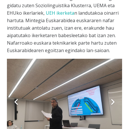
gidatu zuten Soziolinguistika Klusterra, UEMA eta
EHUko ikerlariek,
UEH ikerketa
n landutakoa oinarri
hartuta. Mintegia Euskarabidea euskararen nafar
institutuak antolatu zuen, izan ere, erakunde hau
aipatutako ikerketaren babesleetako bat izan zen.
Nafarroako euskara teknikariek parte hartu zuten
Euskarabidearen egoitzan egindako lan-saioan.