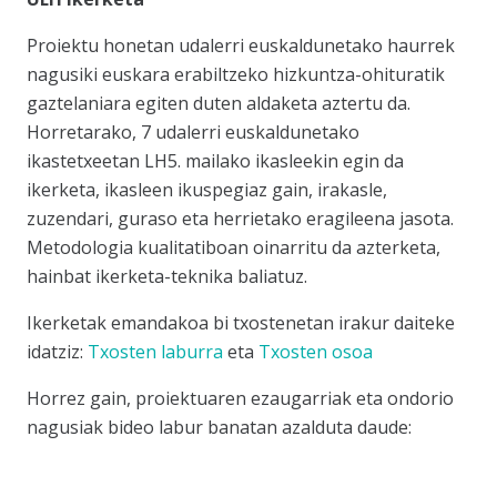
Proiektu honetan udalerri euskaldunetako haurrek
nagusiki euskara erabiltzeko hizkuntza-ohituratik
gaztelaniara egiten duten aldaketa aztertu da.
Horretarako, 7 udalerri euskaldunetako
ikastetxeetan LH5. mailako ikasleekin egin da
ikerketa, ikasleen ikuspegiaz gain, irakasle,
zuzendari, guraso eta herrietako eragileena jasota.
Metodologia kualitatiboan oinarritu da azterketa,
hainbat ikerketa-teknika baliatuz.
Ikerketak emandakoa bi txostenetan irakur daiteke
idatziz:
Txosten laburra
eta
Txosten osoa
Horrez gain, proiektuaren ezaugarriak eta ondorio
nagusiak bideo labur banatan azalduta daude: