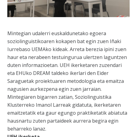
Mintegian udalerri euskaldunetako egoera
soziolinguistikoaren kokapen bat egin zuen Iñaki
Iurrebaso UEMAko kideak. Arreta berezia ipini zuen
haur eta nerabeen testuingurua ulertzen laguntzen
duten informazioetan. UEH ikerketaren zuzendari
eta EHUko DREAM taldeko ikerlari den Eider
Saraguetak proiektuaren metodologia eta emaitza
nagusien aurkezpena egin zuen jarraian.
Mintegiaren bigarren zatian, Soziolinguistika
Klusterreko Imanol Larreak gidatuta, ikerketaren
emaitzetatik eta gaur egungo praktiketatik abiatuta
hausnartu zuten partaideek aurrera begira egin
beharreko lanaz.
UEH ikerketa