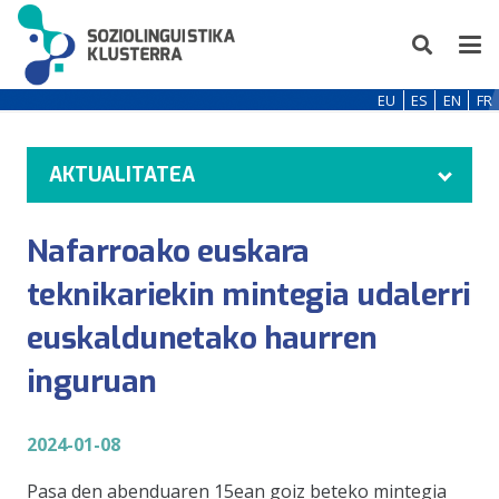
EU
ES
EN
FR
AKTUALITATEA
Nafarroako euskara
teknikariekin mintegia udalerri
euskaldunetako haurren
inguruan
2024-01-08
Pasa den abenduaren 15ean goiz beteko mintegia