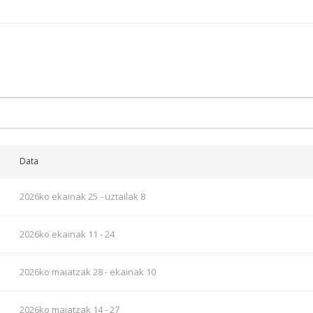
Data
2026ko ekainak 25 - uztailak 8
2026ko ekainak 11 - 24
2026ko maiatzak 28 - ekainak 10
2026ko maiatzak 14 - 27