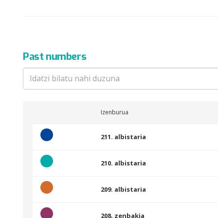
Past numbers
Izenburua
211. albistaria
210. albistaria
209. albistaria
208. zenbakia