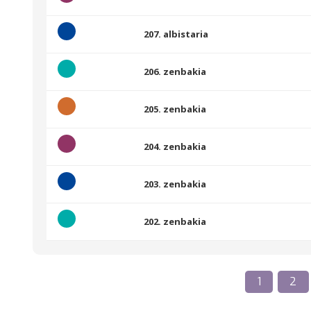
207. albistaria
206. zenbakia
205. zenbakia
204. zenbakia
203. zenbakia
202. zenbakia
1
2