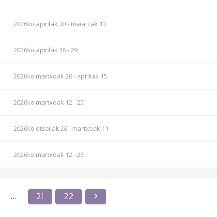
2026ko apirilak 30 - maiatzak 13
2026ko apirilak 16 - 29
2026ko martxoak 26 - apirilak 15
2026ko martxoak 12 - 25
2026ko otsailak 26 - martxoak 11
2026ko martxoak 12 - 25
…
21
22