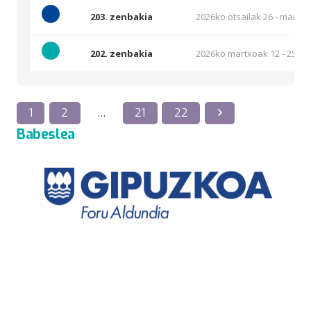
203. zenbakia
2026ko otsailak 26 - martxo
202. zenbakia
2026ko martxoak 12 - 25
1
2
…
21
22
Babeslea