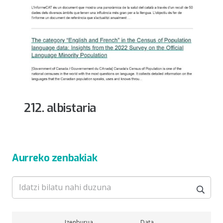
212. albistaria
Aurreko zenbakiak
Izenburua
Data