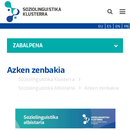
EU
ES
EN
FR
ZABALPENA
Azken zenbakia
Soziolinguistika Klusterra
Soziolinguistika Albistaria
Azken zenbakia