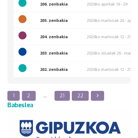
206. zenbakia
2026ko apirilak 16 - 29
205. zenbakia
2026ko martxoak 26 - apiril
204. zenbakia
2026ko martxoak 12 - 25
203. zenbakia
2026ko otsailak 26 - martxo
202. zenbakia
2026ko martxoak 12 - 25
1
2
…
21
22
Babeslea