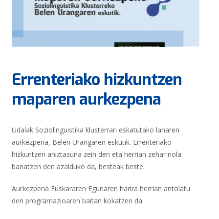
Errenteriako hizkuntzen
maparen aurkezpena
Udalak Soziolinguistika klusterrari eskatutako lanaren
aurkezpena, Belen Urangaren eskutik. Errenteriako
hizkuntzen aniztasuna zein den eta herrian zehar nola
banatzen den azalduko da, besteak beste.
Aurkezpena Euskararen Egunaren harira herrian antolatu
den programazioaren baitan kokatzen da.