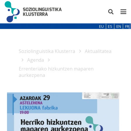
EU
ES
EN
FR
Soziolinguistika Klusterra
Aktualitatea
Agenda
Errenteriako hizkuntzen maparen
aurkezpena