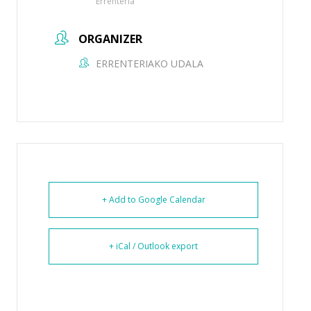
Errenteria
ORGANIZER
ERRENTERIAKO UDALA
+ Add to Google Calendar
+ iCal / Outlook export