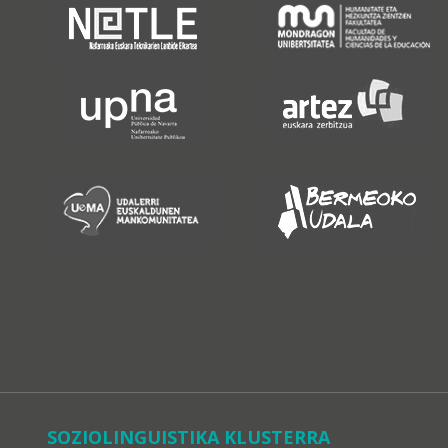
SOZIOLINGUISTIKA KLUSTERRA