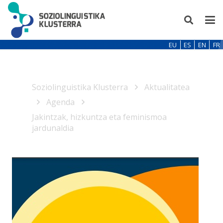
EU
ES
EN
FR
Soziolinguistika Klusterra
Aktualitatea
Agenda
Jakintzak, hizkuntza eta feminismoa
jardunaldia