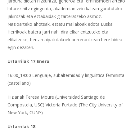
Jardunaldietan hizkuntza, generoa eta feminismoen arteko
loturez hitz egingo da, akademian zein kalean garatutako
jakintzak eta eztabaidak gizarteratzeko asmoz.
Nazioarteko ahotsak, estatu mailakoak edota Euskal
Herrikoak batera jarri nahi dira elkar entzuteko eta
elikatzeko, bertan aipatutakoek aurrerantzean bere bidea
egin dezaten.
Urtarrilak 17 Enero
16:00_19:00 Lenguaje, subalternidad y lingüística feminista
(castellano)
Hizlariak Teresa Moure (Universidad Santiago de
Compostela, USC) Victoria Furtado (The City University of
New York, CUNY)
Urtarrilak 18