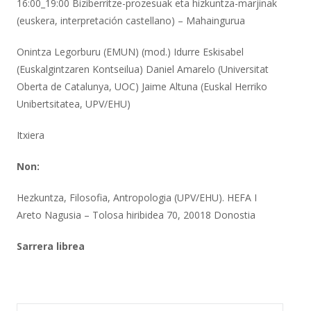
16:00_19:00 Biziberritze-prozesuak eta hizkuntza-marjinak
(euskera, interpretación castellano) – Mahaingurua
Onintza Legorburu (EMUN) (mod.) Idurre Eskisabel
(Euskalgintzaren Kontseilua) Daniel Amarelo (Universitat
Oberta de Catalunya, UOC) Jaime Altuna (Euskal Herriko
Unibertsitatea, UPV/EHU)
Itxiera
Non:
Hezkuntza, Filosofia, Antropologia (UPV/EHU). HEFA I
Areto Nagusia – Tolosa hiribidea 70, 20018 Donostia
Sarrera librea