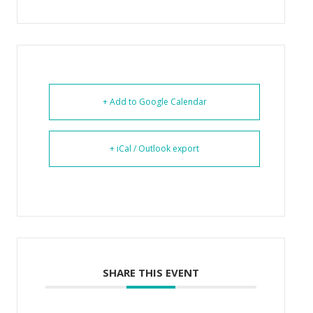
+ Add to Google Calendar
+ iCal / Outlook export
SHARE THIS EVENT