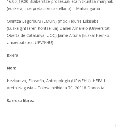
16:00_19:00 Biziberritze-prozesuak eta hizkuntza-marjinak
(euskera, interpretación castellano) – Mahaingurua
Onintza Legorburu (EMUN) (mod.) Idurre Eskisabel
(Euskalgintzaren Kontseilua) Daniel Amarelo (Universitat
Oberta de Catalunya, UOC) Jaime Altuna (Euskal Herriko
Unibertsitatea, UPV/EHU)
Itxiera
Non:
Hezkuntza, Filosofia, Antropologia (UPV/EHU). HEFA I
Areto Nagusia – Tolosa hiribidea 70, 20018 Donostia
Sarrera librea