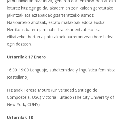
Jardunaldietan hizkuntza, generoa eta feminismoen arteko
loturez hitz egingo da, akademian zein kalean garatutako
jakintzak eta eztabaidak gizarteratzeko asmoz.
Nazioarteko ahotsak, estatu mailakoak edota Euskal
Herrikoak batera jarri nahi dira elkar entzuteko eta
elikatzeko, bertan aipatutakoek aurrerantzean bere bidea
egin dezaten.
Urtarrilak 17 Enero
16:00_19:00 Lenguaje, subalternidad y lingüística feminista
(castellano)
Hizlariak Teresa Moure (Universidad Santiago de
Compostela, USC) Victoria Furtado (The City University of
New York, CUNY)
Urtarrilak 18