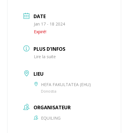
DATE
Jan 17 - 18 2024
Expiré!
PLUS D'INFOS
Lire la suite
LIEU
HEFA FAKULTATEA (EHU)
Donostia
ORGANISATEUR
EQUILING