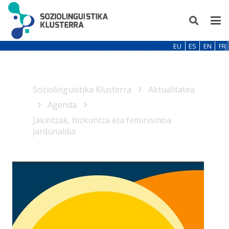
EU
ES
EN
FR
Soziolinguistika Klusterra
Aktualitatea
Agenda
Jakintzak, hizkuntza eta feminismoa
jardunaldia