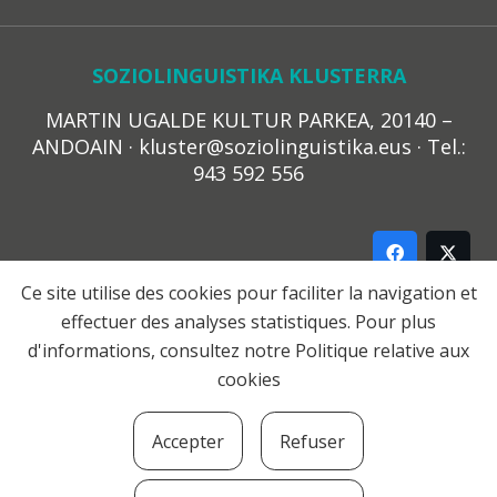
SOZIOLINGUISTIKA KLUSTERRA
MARTIN UGALDE KULTUR PARKEA, 20140 –
ANDOAIN · kluster@soziolinguistika.eus · Tel.:
943 592 556
Ce site utilise des cookies pour faciliter la navigation et
effectuer des analyses statistiques. Pour plus
LEGE OHARRA
d'informations, consultez notre
Politique relative aux
PRIBATUTASUN POLITIKA
cookies
COOKIE-EN POLITIKA
HARREMANA
Accepter
Refuser
© 2021 Soziolinguistika Klusterra