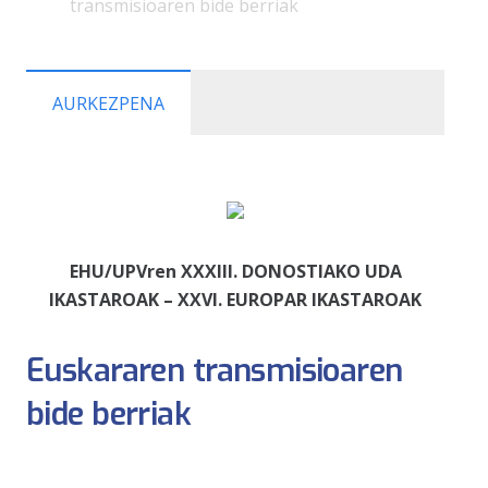
transmisioaren bide berriak
AURKEZPENA
EHU/UPVren XXXIII. DONOSTIAKO UDA
IKASTAROAK – XXVI. EUROPAR IKASTAROAK
Euskararen transmisioaren
bide berriak