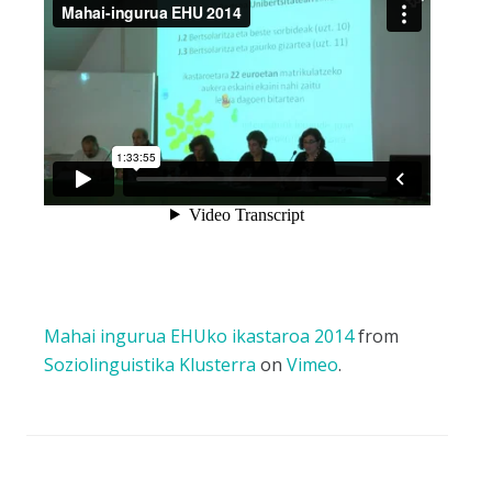
Mahai ingurua EHUko ikastaroa 2014
from
Soziolinguistika Klusterra
on
Vimeo
.