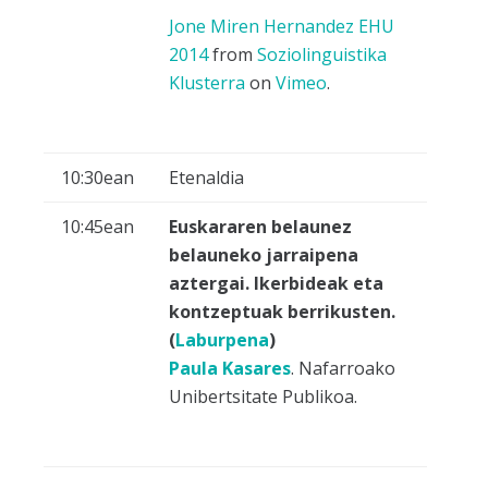
Jone Miren Hernandez EHU
2014
from
Soziolinguistika
Klusterra
on
Vimeo
.
10:30ean
Etenaldia
10:45ean
Euskararen belaunez
belauneko jarraipena
aztergai. Ikerbideak eta
kontzeptuak berrikusten.
(
Laburpena
)
Paula Kasares
. Nafarroako
Unibertsitate Publikoa.