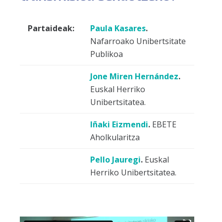
Partaideak:
Paula Kasares
.
Nafarroako Unibertsitate
Publikoa
Jone Miren Hernández
.
Euskal Herriko
Unibertsitatea.
Iñaki Eizmendi
.
EBETE
Aholkularitza
Pello Jauregi
.
Euskal
Herriko Unibertsitatea.