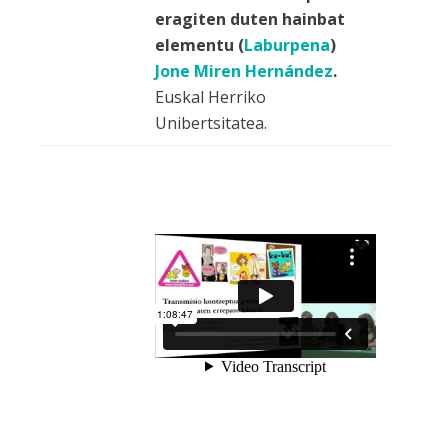
eragiten duten hainbat
elementu (
Laburpena
)
Jone Miren Hernández
.
Euskal Herriko
Unibertsitatea.