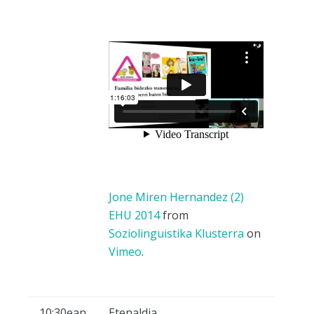
Jone Miren Hernandez (2)
EHU 2014
from
Soziolinguistika Klusterra
on
Vimeo
.
10:30ean
Etenaldia