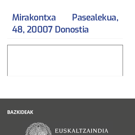
Mirakontxa Pasealekua,
48, 20007 Donostia
BAZKIDEAK