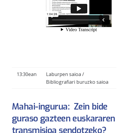
13:30ean
Laburpen saioa /
Bibliografiari buruzko saioa
Mahai-ingurua:
Zein bide
guraso gazteen euskararen
transmisioa sendotzeko?