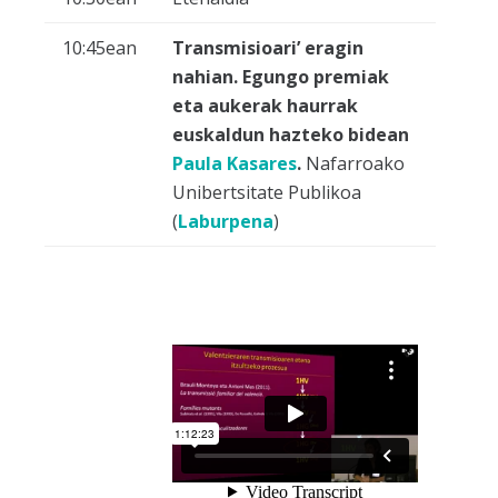
10:45ean
Transmisioari’ eragin
nahian. Egungo premiak
eta aukerak haurrak
euskaldun hazteko bidean
Paula Kasares
.
Nafarroako
Unibertsitate Publikoa
(
Laburpena
)