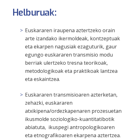
Helburuak
:
Euskararen iraupena aztertzeko orain
arte izandako ikermoldeak, kontzeptuak
eta ekarpen nagusiak ezaguturik, gaur
egungo euskararen transmisio modu
berriak ulertzeko tresna teorikoak,
metodologikoak eta praktikoak lantzea
eta eskaintzea.
Euskararen transmisioaren azterketan,
zehazki, euskararen
atxikipena/ordezkapenaren prozesuetan
ikusmolde soziologiko-kuantitatibotik
abiatuta, ikuspegi antropologikoaren
eta etnografikoaren ekarpena aztertzea.