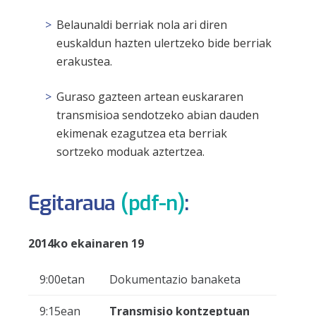
Belaunaldi berriak nola ari diren
euskaldun hazten ulertzeko bide berriak
erakustea.
Guraso gazteen artean euskararen
transmisioa sendotzeko abian dauden
ekimenak ezagutzea eta berriak
sortzeko moduak aztertzea.
Egitaraua
(pdf-n)
:
2014ko ekainaren 19
9:00etan
Dokumentazio banaketa
9:15ean
Transmisio kontzeptuan