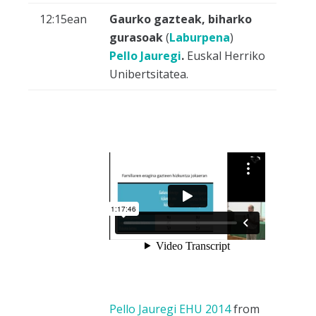
12:15ean
Gaurko gazteak, biharko
gurasoak
(
Laburpena
)
Pello Jauregi
.
Euskal Herriko
Unibertsitatea.
Pello Jauregi EHU 2014
from