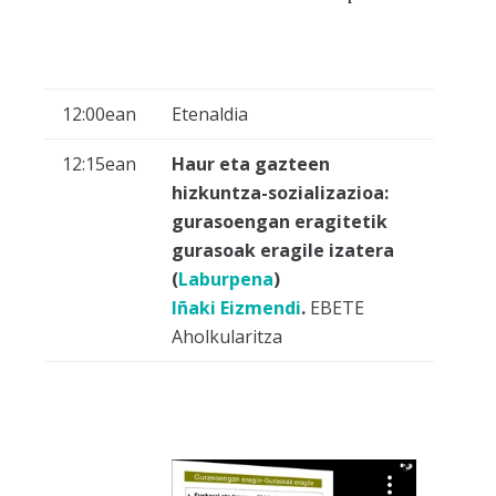
12:00ean
Etenaldia
12:15ean
Haur eta gazteen
hizkuntza-sozializazioa:
gurasoengan eragitetik
gurasoak eragile izatera
(
Laburpena
)
Iñaki Eizmendi
.
EBETE
Aholkularitza