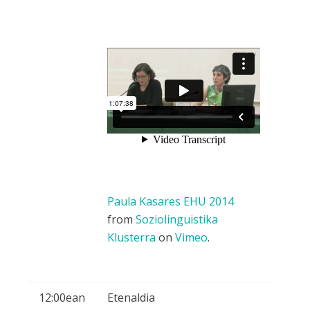
Paula Kasares EHU 2014
from
Soziolinguistika
Klusterra
on
Vimeo
.
12:00ean
Etenaldia