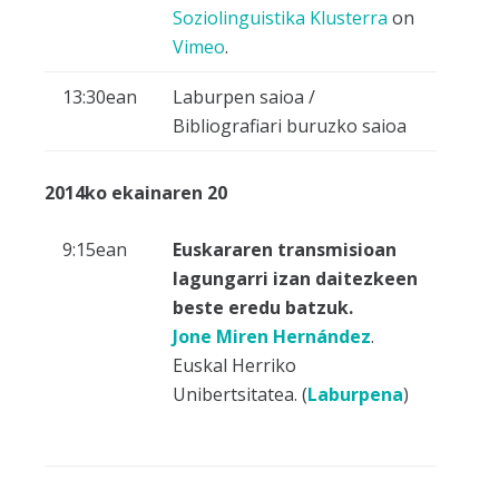
Soziolinguistika Klusterra
on
Vimeo
.
13:30ean
Laburpen saioa /
Bibliografiari buruzko saioa
2014ko ekainaren 20
9:15ean
Euskararen transmisioan
lagungarri izan daitezkeen
beste eredu batzuk.
Jone Miren Hernández
.
Euskal Herriko
Unibertsitatea. (
Laburpena
)