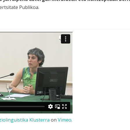
rtsitate Publikoa.
ziolinguistika Klusterra
on
Vimeo
.