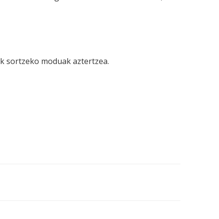
k sortzeko moduak aztertzea.