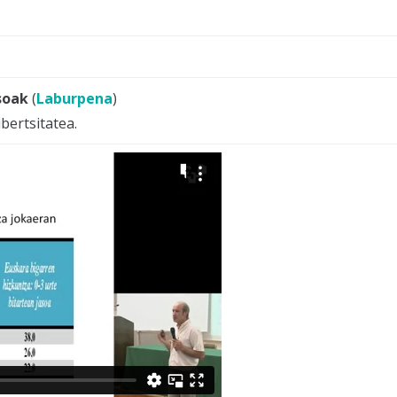
soak
(
Laburpena
)
bertsitatea.