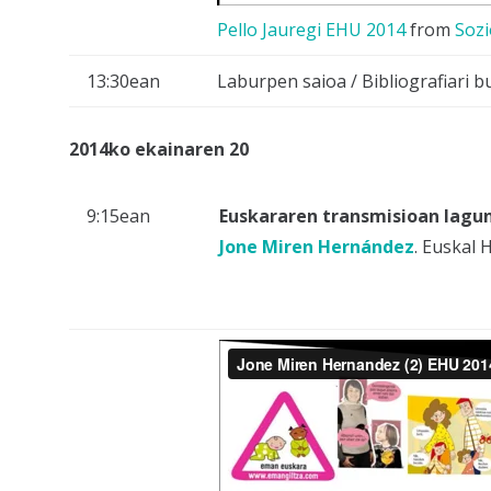
Pello Jauregi EHU 2014
from
Sozi
13:30ean
Laburpen saioa / Bibliografiari 
2014ko ekainaren 20
9:15ean
Euskararen transmisioan lagun
Jone Miren Hernández
. Euskal 