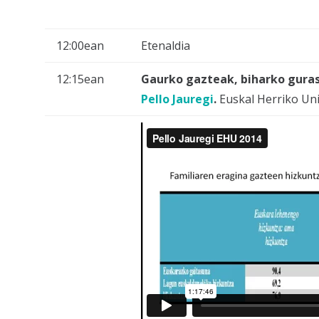
12:00ean
Etenaldia
12:15ean
Gaurko gazteak, biharko gura
Pello Jauregi
.
Euskal Herriko Uni