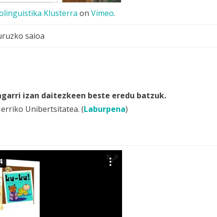
olinguistika Klusterra
on
Vimeo
.
buruzko saioa
garri izan daitezkeen beste eredu batzuk.
Herriko Unibertsitatea. (
Laburpena
)