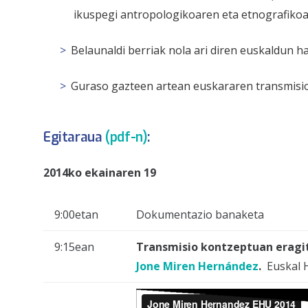
ikuspegi antropologikoaren eta etnografikoa
Belaunaldi berriak nola ari diren euskaldun h
Guraso gazteen artean euskararen transmisi
Egitaraua
(pdf-n)
:
2014ko ekainaren 19
9:00etan
Dokumentazio banaketa
9:15ean
Transmisio kontzeptuan eragi
Jone Miren Hernández
.
Euskal 