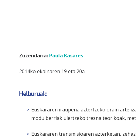
Zuzendaria:
Paula Kasares
2014ko ekainaren 19 eta 20a
Helburuak
:
Euskararen iraupena aztertzeko orain arte i
modu berriak ulertzeko tresna teorikoak, met
Euskararen transmisioaren azterketan, zehaz