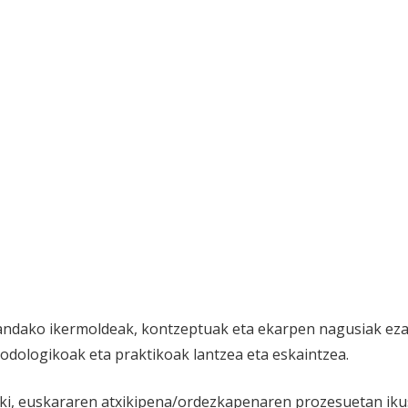
zandako ikermoldeak, kontzeptuak eta ekarpen nagusiak ez
odologikoak eta praktikoak lantzea eta eskaintzea.
ki, euskararen atxikipena/ordezkapenaren prozesuetan ikus