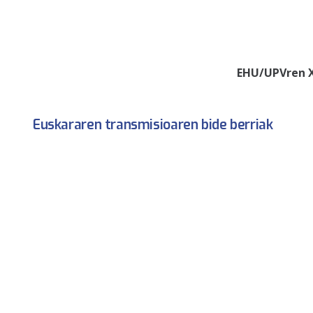
EHU/UPVren 
Euskararen transmisioaren bide berriak