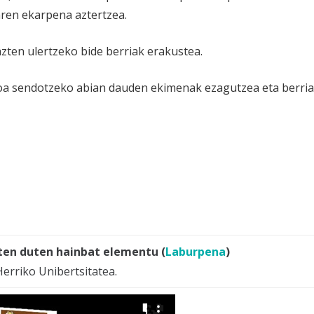
ren ekarpena aztertzea.
azten ulertzeko bide berriak erakustea.
oa sendotzeko abian dauden ekimenak ezagutzea eta berria
ten duten hainbat elementu (
Laburpena
)
Herriko Unibertsitatea.