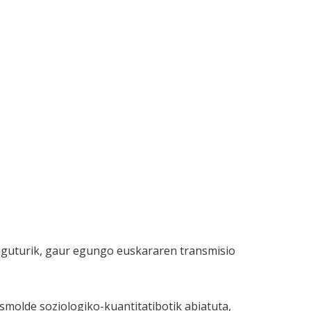
aguturik, gaur egungo euskararen transmisio
molde soziologiko-kuantitatibotik abiatuta,