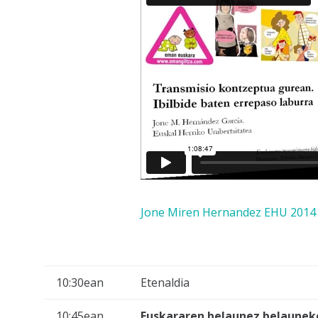
Jone Miren Hernandez EHU 2014
10:30ean
Etenaldia
10:45ean
Euskararen belaunez belauneko