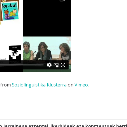
from
Soziolinguistika Klusterra
on
Vimeo
.
 jarraipena aztergai. Ikerbideak eta kontzeptuak berri