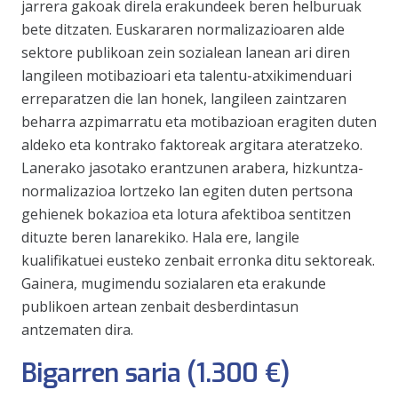
jarrera gakoak direla erakundeek beren helburuak
bete ditzaten. Euskararen normalizazioaren alde
sektore publikoan zein sozialean lanean ari diren
langileen motibazioari eta talentu-atxikimenduari
erreparatzen die lan honek, langileen zaintzaren
beharra azpimarratu eta motibazioan eragiten duten
aldeko eta kontrako faktoreak argitara ateratzeko.
Lanerako jasotako erantzunen arabera, hizkuntza-
normalizazioa lortzeko lan egiten duten pertsona
gehienek bokazioa eta lotura afektiboa sentitzen
dituzte beren lanarekiko. Hala ere, langile
kualifikatuei eusteko zenbait erronka ditu sektoreak.
Gainera, mugimendu sozialaren eta erakunde
publikoen artean zenbait desberdintasun
antzematen dira.
Bigarren saria (1.300 €)