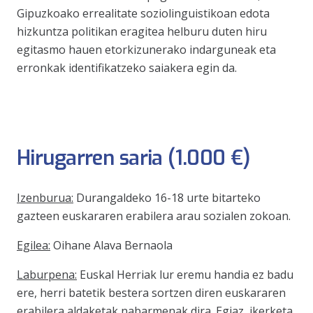
Gipuzkoako errealitate soziolinguistikoan edota
hizkuntza politikan eragitea helburu duten hiru
egitasmo hauen etorkizunerako indarguneak eta
erronkak identifikatzeko saiakera egin da.
Hirugarren saria (1.000 €)
Izenburua:
Durangaldeko 16-18 urte bitarteko
gazteen euskararen erabilera arau sozialen zokoan.
Egilea:
Oihane Alava Bernaola
Laburpena:
Euskal Herriak lur eremu handia ez badu
ere, herri batetik bestera sortzen diren euskararen
erabilera aldaketak nabarmenak dira. Egiaz, ikerketa