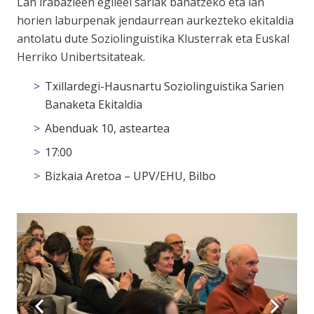
Lan irabazleen egileei sariak banatzeko eta lan
horien laburpenak jendaurrean aurkezteko ekitaldia
antolatu dute Soziolinguistika Klusterrak eta Euskal
Herriko Unibertsitateak.
Txillardegi-Hausnartu Soziolinguistika Sarien
Banaketa Ekitaldia
Abenduak 10, asteartea
17:00
Bizkaia Aretoa – UPV/EHU, Bilbo