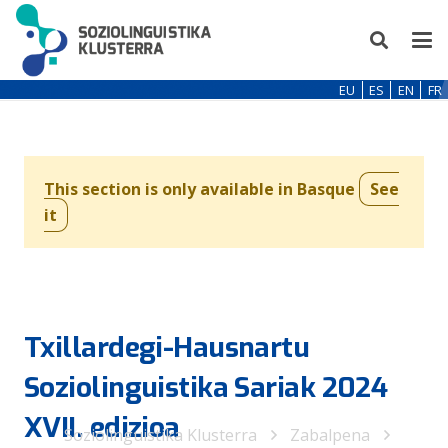
EU
ES
EN
FR
This section is only available in Basque
See
it
Txillardegi-Hausnartu
Soziolinguistika Sariak 2024
XVII. edizioa
Soziolinguistika Klusterra
Zabalpena