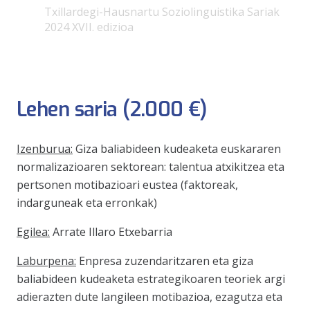
Txillardegi-Hausnartu Soziolinguistika Sariak
2024 XVII. edizioa
Lehen saria (2.000 €)
Izenburua:
Giza baliabideen kudeaketa euskararen
normalizazioaren sektorean: talentua atxikitzea eta
pertsonen motibazioari eustea (faktoreak,
indarguneak eta erronkak)
Egilea:
Arrate Illaro Etxebarria
Laburpena:
Enpresa zuzendaritzaren eta giza
baliabideen kudeaketa estrategikoaren teoriek argi
adierazten dute langileen motibazioa, ezagutza eta