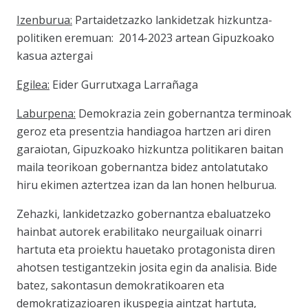
Izenburua:
Partaidetzazko lankidetzak hizkuntza-
politiken eremuan: 2014-2023 artean Gipuzkoako
kasua aztergai
Egilea:
Eider Gurrutxaga Larrañaga
Laburpena:
Demokrazia zein gobernantza terminoak
geroz eta presentzia handiagoa hartzen ari diren
garaiotan, Gipuzkoako hizkuntza politikaren baitan
maila teorikoan gobernantza bidez antolatutako
hiru ekimen aztertzea izan da lan honen helburua.
Zehazki, lankidetzazko gobernantza ebaluatzeko
hainbat autorek erabilitako neurgailuak oinarri
hartuta eta proiektu hauetako protagonista diren
ahotsen testigantzekin josita egin da analisia. Bide
batez, sakontasun demokratikoaren eta
demokratizazioaren ikuspegia aintzat hartuta,