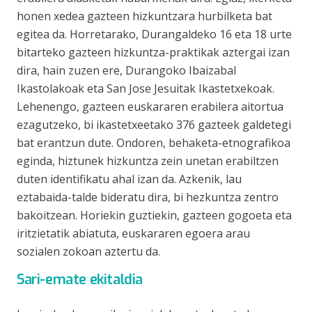
honen xedea gazteen hizkuntzara hurbilketa bat
egitea da. Horretarako, Durangaldeko 16 eta 18 urte
bitarteko gazteen hizkuntza-praktikak aztergai izan
dira, hain zuzen ere, Durangoko Ibaizabal
Ikastolakoak eta San Jose Jesuitak Ikastetxekoak.
Lehenengo, gazteen euskararen erabilera aitortua
ezagutzeko, bi ikastetxeetako 376 gazteek galdetegi
bat erantzun dute. Ondoren, behaketa-etnografikoa
eginda, hiztunek hizkuntza zein unetan erabiltzen
duten identifikatu ahal izan da. Azkenik, lau
eztabaida-talde bideratu dira, bi hezkuntza zentro
bakoitzean. Horiekin guztiekin, gazteen gogoeta eta
iritzietatik abiatuta, euskararen egoera arau
sozialen zokoan aztertu da.
Sari-emate ekitaldia