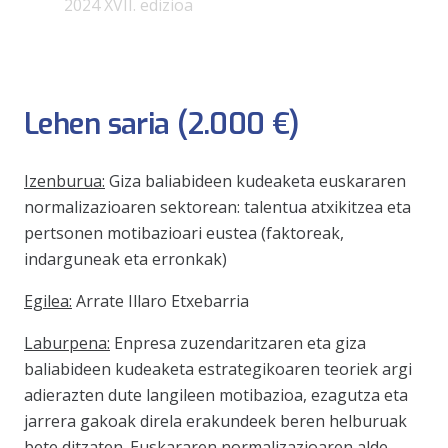
2024 XVII. edizioa
Lehen saria (2.000 €)
Izenburua:
Giza baliabideen kudeaketa euskararen
normalizazioaren sektorean: talentua atxikitzea eta
pertsonen motibazioari eustea (faktoreak,
indarguneak eta erronkak)
Egilea:
Arrate Illaro Etxebarria
Laburpena:
Enpresa zuzendaritzaren eta giza
baliabideen kudeaketa estrategikoaren teoriek argi
adierazten dute langileen motibazioa, ezagutza eta
jarrera gakoak direla erakundeek beren helburuak
bete ditzaten. Euskararen normalizazioaren alde