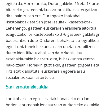
egitea da. Horretarako, Durangaldeko 16 eta 18 urte
bitarteko gazteen hizkuntza-praktikak aztergai izan
dira, hain zuzen ere, Durangoko Ibaizabal
Ikastolakoak eta San Jose Jesuitak Ikastetxekoak.
Lehenengo, gazteen euskararen erabilera aitortua
ezagutzeko, bi ikastetxeetako 376 gazteek galdetegi
bat erantzun dute. Ondoren, behaketa-etnografikoa
eginda, hiztunek hizkuntza zein unetan erabiltzen
duten identifikatu ahal izan da. Azkenik, lau
eztabaida-talde bideratu dira, bi hezkuntza zentro
bakoitzean. Horiekin guztiekin, gazteen gogoeta eta
iritzietatik abiatuta, euskararen egoera arau
sozialen zokoan aztertu da.
Sari-emate ekitaldia
Lan irabazleen egileei sariak banatzeko eta lan
horien laburpenak jendaurrean aurkezteko ekitaldia