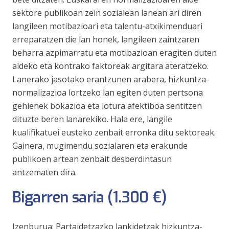
sektore publikoan zein sozialean lanean ari diren
langileen motibazioari eta talentu-atxikimenduari
erreparatzen die lan honek, langileen zaintzaren
beharra azpimarratu eta motibazioan eragiten duten
aldeko eta kontrako faktoreak argitara ateratzeko.
Lanerako jasotako erantzunen arabera, hizkuntza-
normalizazioa lortzeko lan egiten duten pertsona
gehienek bokazioa eta lotura afektiboa sentitzen
dituzte beren lanarekiko. Hala ere, langile
kualifikatuei eusteko zenbait erronka ditu sektoreak.
Gainera, mugimendu sozialaren eta erakunde
publikoen artean zenbait desberdintasun
antzematen dira.
Bigarren saria (1.300 €)
Izenburua:
Partaidetzazko lankidetzak hizkuntza-