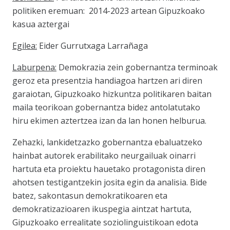
politiken eremuan: 2014-2023 artean Gipuzkoako
kasua aztergai
Egilea:
Eider Gurrutxaga Larrañaga
Laburpena:
Demokrazia zein gobernantza terminoak
geroz eta presentzia handiagoa hartzen ari diren
garaiotan, Gipuzkoako hizkuntza politikaren baitan
maila teorikoan gobernantza bidez antolatutako
hiru ekimen aztertzea izan da lan honen helburua.
Zehazki, lankidetzazko gobernantza ebaluatzeko
hainbat autorek erabilitako neurgailuak oinarri
hartuta eta proiektu hauetako protagonista diren
ahotsen testigantzekin josita egin da analisia. Bide
batez, sakontasun demokratikoaren eta
demokratizazioaren ikuspegia aintzat hartuta,
Gipuzkoako errealitate soziolinguistikoan edota