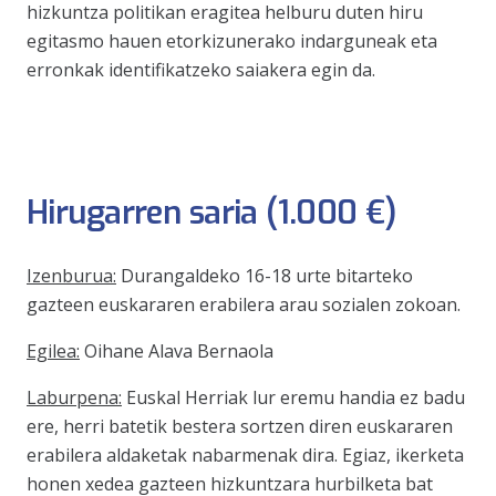
hizkuntza politikan eragitea helburu duten hiru
egitasmo hauen etorkizunerako indarguneak eta
erronkak identifikatzeko saiakera egin da.
Hirugarren saria (1.000 €)
Izenburua:
Durangaldeko 16-18 urte bitarteko
gazteen euskararen erabilera arau sozialen zokoan.
Egilea:
Oihane Alava Bernaola
Laburpena:
Euskal Herriak lur eremu handia ez badu
ere, herri batetik bestera sortzen diren euskararen
erabilera aldaketak nabarmenak dira. Egiaz, ikerketa
honen xedea gazteen hizkuntzara hurbilketa bat