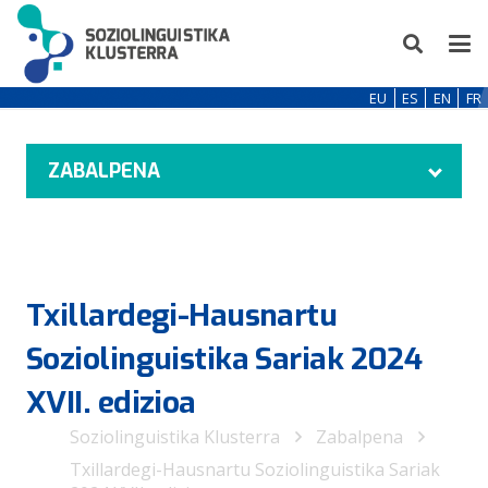
EU
ES
EN
FR
ZABALPENA
Txillardegi-Hausnartu
Soziolinguistika Sariak 2024
XVII. edizioa
Soziolinguistika Klusterra
Zabalpena
Txillardegi-Hausnartu Soziolinguistika Sariak