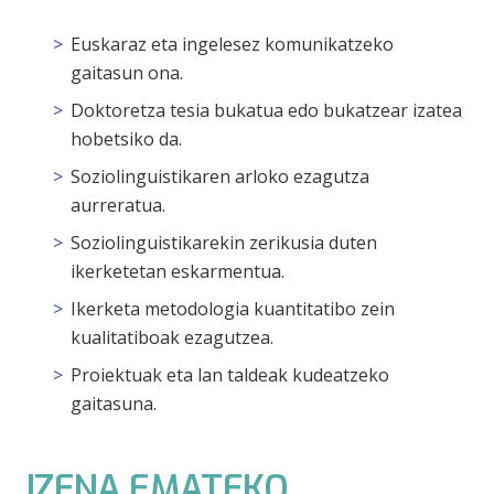
Euskaraz eta ingelesez komunikatzeko
gaitasun ona.
Doktoretza tesia bukatua edo bukatzear izatea
hobetsiko da.
Soziolinguistikaren arloko ezagutza
aurreratua.
Soziolinguistikarekin zerikusia duten
ikerketetan eskarmentua.
Ikerketa metodologia kuantitatibo zein
kualitatiboak ezagutzea.
Proiektuak eta lan taldeak kudeatzeko
gaitasuna.
IZENA EMATEKO