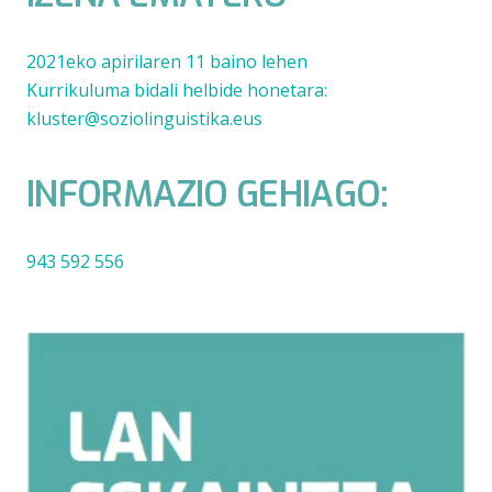
2021eko apirilaren 11 baino lehen
Kurrikuluma bidali helbide honetara:
kluster@soziolinguistika.eus
INFORMAZIO GEHIAGO:
943 592 556