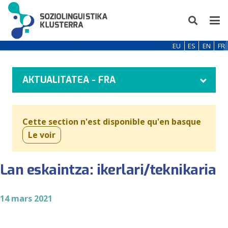
EU
ES
EN
FR
AKTUALITATEA - FRA
Cette section n'est disponible qu'en basque
Le voir
Lan eskaintza: ikerlari/teknikaria
14 mars 2021