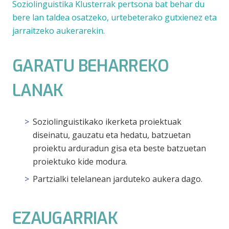
Soziolinguistika Klusterrak pertsona bat behar du
bere lan taldea osatzeko, urtebeterako gutxienez eta
jarraitzeko aukerarekin.
GARATU BEHARREKO
LANAK
Soziolinguistikako ikerketa proiektuak
diseinatu, gauzatu eta hedatu, batzuetan
proiektu arduradun gisa eta beste batzuetan
proiektuko kide modura.
Partzialki telelanean jarduteko aukera dago.
EZAUGARRIAK