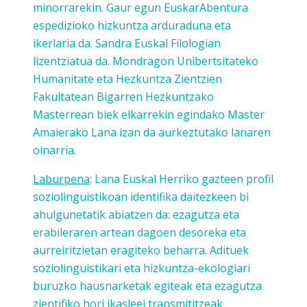
minorrarekin. Gaur egun EuskarAbentura
espedizioko hizkuntza arduraduna eta
ikerlaria da. Sandra Euskal Filologian
lizentziatua da. Mondragon Unibertsitateko
Humanitate eta Hezkuntza Zientzien
Fakultatean Bigarren Hezkuntzako
Masterrean biek elkarrekin egindako Master
Amaierako Lana izan da aurkeztutako lanaren
oinarria.
Laburpena
: Lana Euskal Herriko gazteen profil
soziolinguistikoan identifika daitezkeen bi
ahulgunetatik abiatzen da: ezagutza eta
erabileraren artean dagoen desoreka eta
aurreiritzietan eragiteko beharra. Adituek
soziolinguistikari eta hizkuntza-ekologiari
buruzko hausnarketak egiteak eta ezagutza
zientifiko hori ikasleei transmititzeak