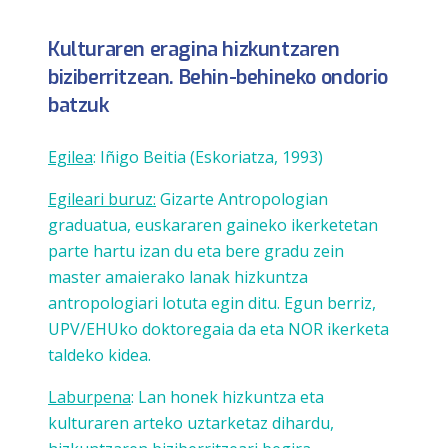
Kulturaren eragina hizkuntzaren
biziberritzean. Behin-behineko ondorio
batzuk
Egilea
: Iñigo Beitia (Eskoriatza, 1993)
Egileari buruz:
Gizarte Antropologian
graduatua, euskararen gaineko ikerketetan
parte hartu izan du eta bere gradu zein
master amaierako lanak hizkuntza
antropologiari lotuta egin ditu. Egun berriz,
UPV/EHUko doktoregaia da eta NOR ikerketa
taldeko kidea.
Laburpena
: Lan honek hizkuntza eta
kulturaren arteko uztarketaz dihardu,