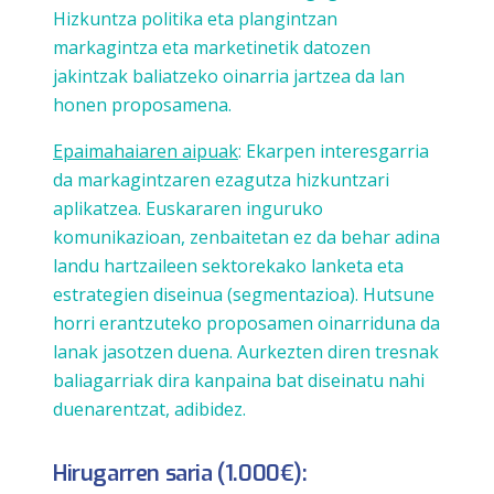
Hizkuntza politika eta plangintzan
markagintza eta marketinetik datozen
jakintzak baliatzeko oinarria jartzea da lan
honen proposamena.
Epaimahaiaren aipuak
: Ekarpen interesgarria
da markagintzaren ezagutza hizkuntzari
aplikatzea. Euskararen inguruko
komunikazioan, zenbaitetan ez da behar adina
landu hartzaileen sektorekako lanketa eta
estrategien diseinua (segmentazioa). Hutsune
horri erantzuteko proposamen oinarriduna da
lanak jasotzen duena. Aurkezten diren tresnak
baliagarriak dira kanpaina bat diseinatu nahi
duenarentzat, adibidez.
Hirugarren saria (1.000€):