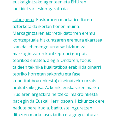
euskalgintzako agenteen eta EHUren
lankidetzari esker garatu da.
Laburpena
: Euskararen marka-irudiaren
azterketa da ikerlan honen muina.
Markagintzaren alorretik datorren eremu
kontzeptuala hizkuntzaren eremura ekartzea
izan da lehenengo urratsa: hizkuntza
markagintzaren kontzeptuari gorputz
teorikoa ematea, alegia. Ondoren, focus
taldeen teknika kualitatiboa erabili da oinarri
teoriko horretan sakondu eta fase
kuantitatiboa (inkesta) diseinatzeko urrats
arakatzaile gisa. Azkenik, euskararen marka
irudiaren argazkira heltzeko, makroinkesta
bat egin da Euskal Herri osoan. Hizkuntzek ere
badute bere irudia, badituzte inguratzen
dituzten marko asoziatibo eta gogo-loturak.