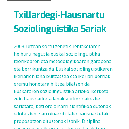
Txillardegi-Hausnartu
Soziolinguistika Sariak
2008. urtean sortu zenetik, lehiaketaren
helburu nagusia euskal soziolinguistika
teorikoaren eta metodologikoaren garapena
eta berrikuntza da. Euskal soziolinguistikaren
ikerlarien lana bultzatzea eta ikerlari berriak
eremu honetara biltzea bilatzen da.
Euskararen soziolinguistika arloko ikerketa
zein hausnarketa lanak aurkez daitezke
sarietara, beti ere oinarri zientifikoa dutenak
edota zientzian oinarritutako hausnarketak
proposatzen dituztenak izanik. Diziplina
desberdinetatik proposatutako lanak izan