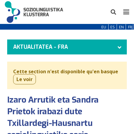
EU
ES
EN
FR
AKTUALITATEA - FRA
Cette section n'est disponible qu'en basque
Le voir
Izaro Arrutik eta Sandra
Prietok irabazi dute
Txillardegi-Hausnartu