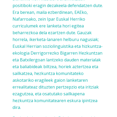
positiboki eragin dezakeela defendatzen dute.
Era berean, maila ezberdinean, EAEko,
Nafarroako, zein Ipar Euskal Herriko
curriculumek ere lanketa hori egitea
beharrezkoa dela ezartzen dute. Gauzak
horrela, ikerketa-lanaren helburu nagusiak;
Euskal Herrian soziolinguistika eta hizkuntza-
ekologia Derrigorrezko Bigarren Hezkuntzan
eta Batxilergoan lantzeko dauden materialak
eta baliabideak biltzea, horiek aztertzea eta
sailkatzea, hezkuntza komunitateko
askotariko eragileek gaion lanketaren
errealitateaz dituzten pertzepzio eta iritziak
ezagutzea, eta osatutako sailkapena
hezkuntza komunitatearen eskura ipintzea
dira.