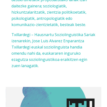
daitezke gainera; soziologiatik,
hizkuntzalaritzatik, zientzia politikoetatik,
psikologiatik, antropologiatik edo
komunikazio-zientzietatik, besteak beste.
Txillardegi – Hausnartu Soziolinguistika Sariak
izenarekin, Jose Luis Alvarez Enparantza
Txillardegi euskal soziolinguista handia
omendu nahi da, euskararen inguruko
ezagutza soziolinguistikoa eraikitzen egin
zuen lanagatik.