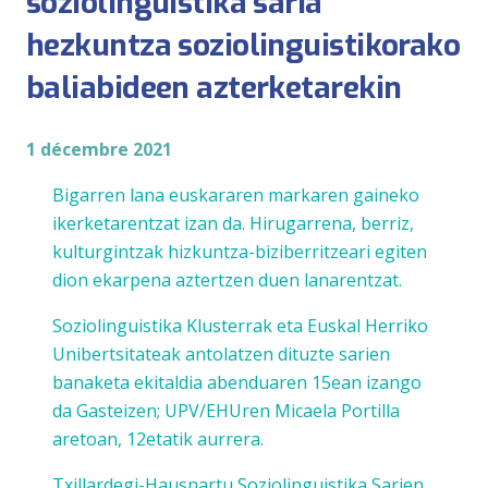
soziolinguistika saria
hezkuntza soziolinguistikorako
baliabideen azterketarekin
1 décembre 2021
Bigarren lana euskararen markaren gaineko
ikerketarentzat izan da. Hirugarrena, berriz,
kulturgintzak hizkuntza-biziberritzeari egiten
dion ekarpena aztertzen duen lanarentzat.
Soziolinguistika Klusterrak eta Euskal Herriko
Unibertsitateak antolatzen dituzte sarien
banaketa ekitaldia abenduaren 15ean izango
da Gasteizen; UPV/EHUren Micaela Portilla
aretoan, 12etatik aurrera.
Txillardegi-Hausnartu Soziolinguistika Sarien