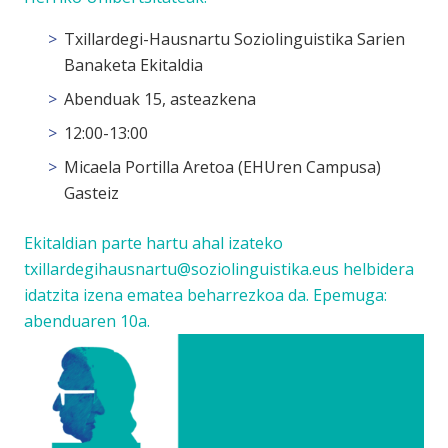
Txillardegi-Hausnartu Soziolinguistika Sarien
Banaketa Ekitaldia
Abenduak 15, asteazkena
12:00-13:00
Micaela Portilla Aretoa (EHUren Campusa)
Gasteiz
Ekitaldian parte hartu ahal izateko
txillardegihausnartu@soziolinguistika.eus
helbidera
idatzita izena ematea beharrezkoa da. Epemuga:
abenduaren 10a.