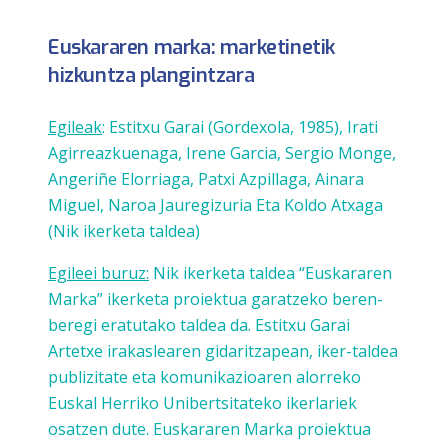
Euskararen marka: marketinetik
hizkuntza plangintzara
Egileak
: Estitxu Garai (Gordexola, 1985), Irati
Agirreazkuenaga, Irene Garcia, Sergio Monge,
Angeriñe Elorriaga, Patxi Azpillaga, Ainara
Miguel, Naroa Jauregizuria Eta Koldo Atxaga
(Nik ikerketa taldea)
Egileei buruz:
Nik ikerketa taldea “Euskararen
Marka” ikerketa proiektua garatzeko beren-
beregi eratutako taldea da. Estitxu Garai
Artetxe irakaslearen gidaritzapean, iker-taldea
publizitate eta komunikazioaren alorreko
Euskal Herriko Unibertsitateko ikerlariek
osatzen dute. Euskararen Marka proiektua