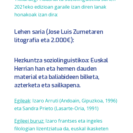
2021eko edizioan garaile izan diren lanak
honakoak izan dira:
Lehen saria (Jose Luis Zumetaren
litografia eta 2.000€):
Hezkuntza soziolinguistikoa: Euskal
Herrian han eta hemen dauden
material eta baliabideen bilketa,
azterketa eta sailkapena.
Egileak
: Izaro Arruti (Andoain, Gipuzkoa, 1996)
eta Sandra Prieto (Lasarte-Oria, 1991)
Egileei buruz:
Izaro frantses eta ingeles
filologian lizentziatua da, euskal ikasketen