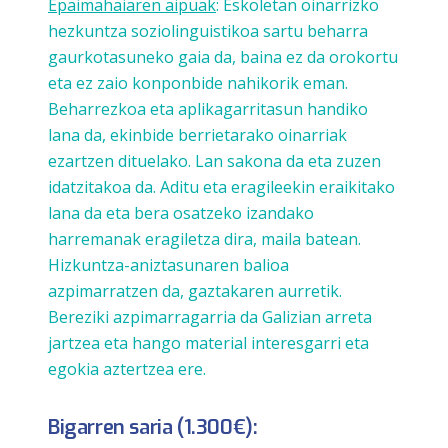
Epaimahaiaren aipuak
: Eskoletan oinarrizko
hezkuntza soziolinguistikoa sartu beharra
gaurkotasuneko gaia da, baina ez da orokortu
eta ez zaio konponbide nahikorik eman.
Beharrezkoa eta aplikagarritasun handiko
lana da, ekinbide berrietarako oinarriak
ezartzen dituelako. Lan sakona da eta zuzen
idatzitakoa da. Aditu eta eragileekin eraikitako
lana da eta bera osatzeko izandako
harremanak eragiletza dira, maila batean.
Hizkuntza-aniztasunaren balioa
azpimarratzen da, gaztakaren aurretik.
Bereziki azpimarragarria da Galizian arreta
jartzea eta hango material interesgarri eta
egokia aztertzea ere.
Bigarren saria (1.300€):