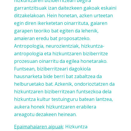
hizkuntzaren biziberritzeari begira
garrantzitsuak izan daitezkeen gakoak eskaini
ditzakelakoan. Hein honetan, azken urteetan
egin diren ikerketetan oinarrituta, gaiaren
garapen teoriko bat egiten da lehenik,
amaieran eredu bat proposatzeko.
Antropologia, neurozientziak, hizkuntza-
antropologia eta hizkuntzaren biziberritze
prozesuan oinarritu da egilea honetarako.
Funtsean, biziberritzeari dagokiola
hausnarketa bide berri bat zabaltzea da
helburuetako bat. Azkenik, ondorioztatzen da
hizkuntzaren biziberritzean funtsezkoa dela
hizkuntza kultur testuinguru batean lantzea,
aukera honek hizkuntzaren erabilera
areagotu dezakeen heinean.
Epaimahaiaren aipuak
: Hizkuntza