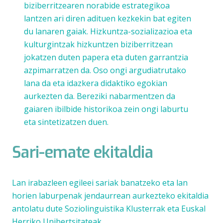
biziberritzearen norabide estrategikoa
lantzen ari diren adituen kezkekin bat egiten
du lanaren gaiak. Hizkuntza-sozializazioa eta
kulturgintzak hizkuntzen biziberritzean
jokatzen duten papera eta duten garrantzia
azpimarratzen da. Oso ongi argudiatrutako
lana da eta idazkera didaktiko egokian
aurkezten da. Bereziki nabarmentzen da
gaiaren ibilbide historikoa zein ongi laburtu
eta sintetizatzen duen.
Sari-emate ekitaldia
Lan irabazleen egileei sariak banatzeko eta lan
horien laburpenak jendaurrean aurkezteko ekitaldia
antolatu dute Soziolinguistika Klusterrak eta Euskal
Herriko Unibertsitateak.