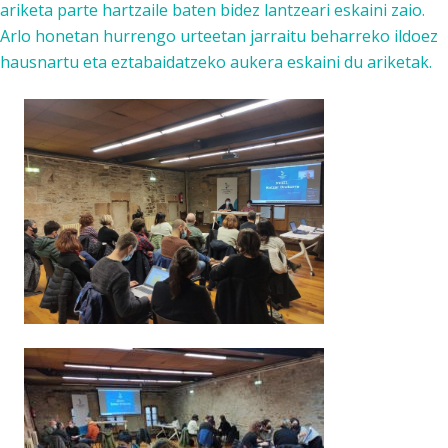
ariketa parte hartzaile baten bidez lantzeari eskaini zaio.
Arlo honetan hurrengo urteetan jarraitu beharreko ildoez
hausnartu eta eztabaidatzeko aukera eskaini du ariketak.