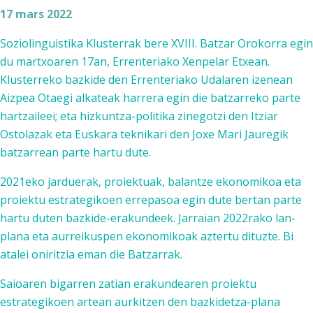
17 mars 2022
Soziolinguistika Klusterrak bere XVIII. Batzar Orokorra egin
du martxoaren 17an, Errenteriako Xenpelar Etxean.
Klusterreko bazkide den Errenteriako Udalaren izenean
Aizpea Otaegi alkateak harrera egin die batzarreko parte
hartzaileei; eta hizkuntza-politika zinegotzi den Itziar
Ostolazak eta Euskara teknikari den Joxe Mari Jauregik
batzarrean parte hartu dute.
2021eko jarduerak, proiektuak, balantze ekonomikoa eta
proiektu estrategikoen errepasoa egin dute bertan parte
hartu duten bazkide-erakundeek. Jarraian 2022rako lan-
plana eta aurreikuspen ekonomikoak aztertu dituzte. Bi
atalei oniritzia eman die Batzarrak.
Saioaren bigarren zatian erakundearen proiektu
estrategikoen artean aurkitzen den bazkidetza-plana