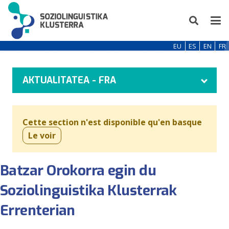
EU
ES
EN
FR
AKTUALITATEA - FRA
Cette section n'est disponible qu'en basque
Le voir
Batzar Orokorra egin du
Soziolinguistika Klusterrak
Errenterian