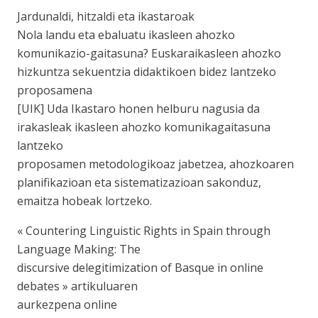
Jardunaldi, hitzaldi eta ikastaroak
Nola landu eta ebaluatu ikasleen ahozko
komunikazio-gaitasuna? Euskaraikasleen ahozko
hizkuntza sekuentzia didaktikoen bidez lantzeko
proposamena
[UIK] Uda Ikastaro honen helburu nagusia da
irakasleak ikasleen ahozko komunikagaitasuna
lantzeko
proposamen metodologikoaz jabetzea, ahozkoaren
planifikazioan eta sistematizazioan sakonduz,
emaitza hobeak lortzeko.
« Countering Linguistic Rights in Spain through
Language Making: The
discursive delegitimization of Basque in online
debates » artikuluaren
aurkezpena online