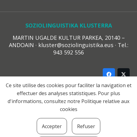
SOZIOLINGUISTIKA KLUSTERRA
MARTIN UGALDE KULTUR PARKEA, 20140 –
ANDOAIN · kluster@soziolinguistika.eus · Tel.:
943 592 556
Ce site utilise des cookies pour faciliter la navigation et
effectuer des analyses statistiques. Pour plus
LEGE OHARRA
d'informations, consultez notre
Politique relative aux
PRIBATUTASUN POLITIKA
cookies
COOKIE-EN POLITIKA
HARREMANA
Accepter
Refuser
© 2021 Soziolinguistika Klusterra