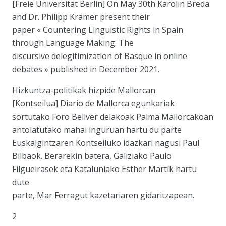
[Freie Universität Berlin] On May 30th Karolin Breda
and Dr. Philipp Krämer present their
paper « Countering Linguistic Rights in Spain
through Language Making: The
discursive delegitimization of Basque in online
debates » published in December 2021.
Hizkuntza-politikak hizpide Mallorcan
[Kontseilua] Diario de Mallorca egunkariak
sortutako Foro Bellver delakoak Palma Mallorcakoan
antolatutako mahai inguruan hartu du parte
Euskalgintzaren Kontseiluko idazkari nagusi Paul
Bilbaok. Berarekin batera, Galiziako Paulo
Filgueirasek eta Kataluniako Esther Martík hartu
dute
parte, Mar Ferragut kazetariaren gidaritzapean.
2