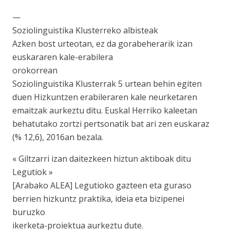
—
Soziolinguistika Klusterreko albisteak
Azken bost urteotan, ez da gorabeherarik izan
euskararen kale-erabilera
orokorrean
Soziolinguistika Klusterrak 5 urtean behin egiten
duen Hizkuntzen erabileraren kale neurketaren
emaitzak aurkeztu ditu. Euskal Herriko kaleetan
behatutako zortzi pertsonatik bat ari zen euskaraz
(% 12,6), 2016an bezala.
« Giltzarri izan daitezkeen hiztun aktiboak ditu
Legutiok »
[Arabako ALEA] Legutioko gazteen eta guraso
berrien hizkuntz praktika, ideia eta bizipenei
buruzko
ikerketa-proiektua aurkeztu dute.