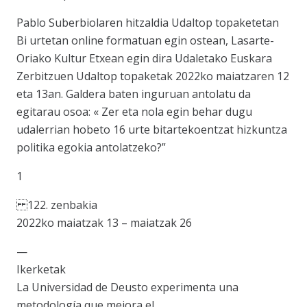
Pablo Suberbiolaren hitzaldia Udaltop topaketetan
Bi urtetan online formatuan egin ostean, Lasarte-
Oriako Kultur Etxean egin dira Udaletako Euskara
Zerbitzuen Udaltop topaketak 2022ko maiatzaren 12
eta 13an. Galdera baten inguruan antolatu da
egitarau osoa: « Zer eta nola egin behar dugu
udalerrian hobeto 16 urte bitartekoentzat hizkuntza
politika egokia antolatzeko?”
1
122. zenbakia
2022ko maiatzak 13 – maiatzak 26
—
Ikerketak
La Universidad de Deusto experimenta una
metodología que mejora el