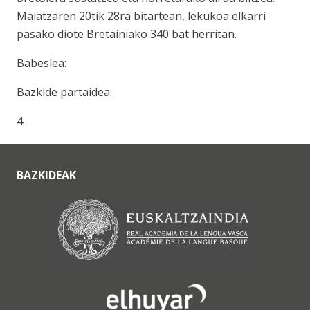
Maiatzaren 20tik 28ra bitartean, lekukoa elkarri
pasako diote Bretainiako 340 bat herritan.
Babeslea:
Bazkide partaidea:
4
BAZKIDEAK