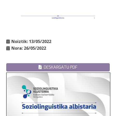
Noiztik:
13/05/2022
Nora:
26/05/2022
DESKARGATU PDF