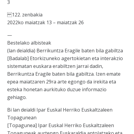
3
122. zenbakia
2022ko maiatzak 13 – maiatzak 26
—
Bestelako albisteak
(lan deialdia) Berrikuntza Eragile baten bila gabiltza
[Badalab] Etorkizuneko agertokietan eta interakzio
sistematan euskara erabiltzen jarrai dadin,
Berrikuntza Eragile baten bila gabiltza. Izen emate
epea maiatzaren 29ra arte egongo da irekita eta
esteka honetan aurkituko duzue informazio
gehiago.
Bi lan deialdi Ipar Euskal Herriko Euskaltzaleen
Topagunean
[Topagunea] Ipar Euskal Herriko Euskaltzaleen
Topaguneak aurtengo Euskaraldia antolatzeko eta