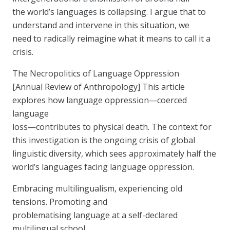
the world’s languages is collapsing. I argue that to
understand and intervene in this situation, we
need to radically reimagine what it means to call it a
crisis.
The Necropolitics of Language Oppression
[Annual Review of Anthropology] This article
explores how language oppression—coerced
language
loss—contributes to physical death. The context for
this investigation is the ongoing crisis of global
linguistic diversity, which sees approximately half the
world’s languages facing language oppression.
Embracing multilingualism, experiencing old
tensions. Promoting and
problematising language at a self-declared
multilingual school