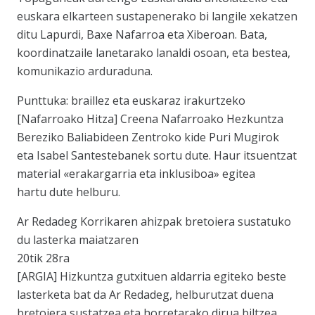
euskara elkarteen sustapenerako bi langile xekatzen
ditu Lapurdi, Baxe Nafarroa eta Xiberoan. Bata,
koordinatzaile lanetarako lanaldi osoan, eta bestea,
komunikazio arduraduna.
Punttuka: braillez eta euskaraz irakurtzeko
[Nafarroako Hitza] Creena Nafarroako Hezkuntza
Bereziko Baliabideen Zentroko kide Puri Mugirok
eta Isabel Santestebanek sortu dute. Haur itsuentzat
material «erakargarria eta inklusiboa» egitea
hartu dute helburu.
Ar Redadeg Korrikaren ahizpak bretoiera sustatuko
du lasterka maiatzaren
20tik 28ra
[ARGIA] Hizkuntza gutxituen aldarria egiteko beste
lasterketa bat da Ar Redadeg, helburutzat duena
bretoiera sustatzea eta horretarako dirua biltzea.