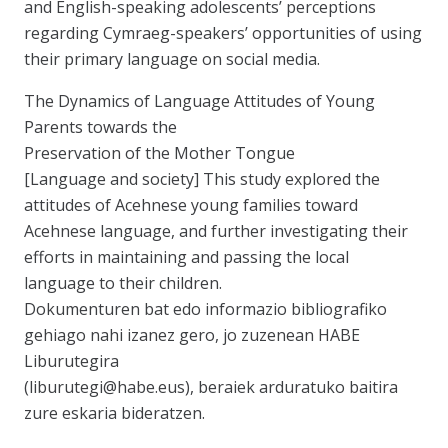
and English-speaking adolescents’ perceptions
regarding Cymraeg-speakers’ opportunities of using
their primary language on social media.
The Dynamics of Language Attitudes of Young
Parents towards the
Preservation of the Mother Tongue
[Language and society] This study explored the
attitudes of Acehnese young families toward
Acehnese language, and further investigating their
efforts in maintaining and passing the local
language to their children.
Dokumenturen bat edo informazio bibliografiko
gehiago nahi izanez gero, jo zuzenean HABE
Liburutegira
(liburutegi@habe.eus), beraiek arduratuko baitira
zure eskaria bideratzen.