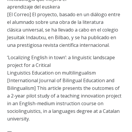
aprendizaje del euskera
[El Correo] El proyecto, basado en un diálogo entre
el alumnado sobre una obra de la literatura
clásica universal, se ha llevado a cabo en el colegio
Jesuitak Indautxu, en Bilbao, y se ha publicado en
una prestigiosa revista científica internacional.
‘Localizing English in town’: a linguistic landscape
project for a Critical
Linguistics Education on multilingualism
[International Journal of Bilingual Education and
Bilingualism] This article presents the outcomes of
a 2-year pilot study of a teaching innovation project
in an English-medium instruction course on
sociolinguistics, in a languages degree at a Catalan
university.
—