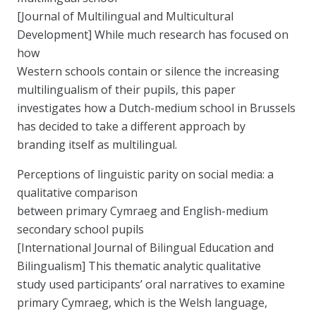
[Journal of Multilingual and Multicultural
Development] While much research has focused on
how
Western schools contain or silence the increasing
multilingualism of their pupils, this paper
investigates how a Dutch-medium school in Brussels
has decided to take a different approach by
branding itself as multilingual.
Perceptions of linguistic parity on social media: a
qualitative comparison
between primary Cymraeg and English-medium
secondary school pupils
[International Journal of Bilingual Education and
Bilingualism] This thematic analytic qualitative
study used participants’ oral narratives to examine
primary Cymraeg, which is the Welsh language,