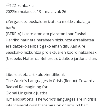
122. zenbakia
2022ko maiatzak 13 – maiatzak 26
«Zergatik ez euskaldun izateko molde zabalago
bat?»
[BERRIA] Ikastoletan eta plazetan Ipar Euskal
Herriko haur eta nerabeen hizkuntza errealitatea
eraldatzeko zenbait gako eman ditu Xan Aire
Seaskako hizkuntza proiektuaren koordinatzaileak
(Urepele, Nafarroa Beherea), Udaltop jardunaldian.
—
Liburuak eta artikulu zientifikoak
The World’s Languages in Crisis (Redux): Toward a
Radical Reimagining for
Global Linguistic Justice
[Emancipations] The world’s languages are in crisis:
intergenerational transmission of around half