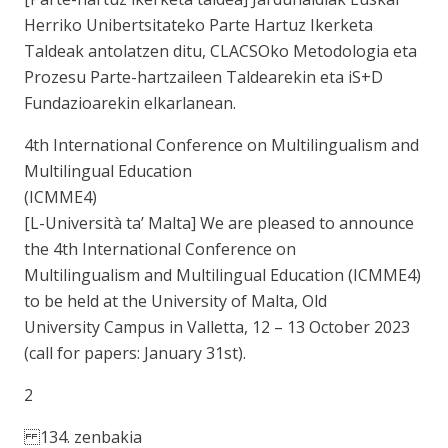
Herriko Unibertsitateko Parte Hartuz Ikerketa
Taldeak antolatzen ditu, CLACSOko Metodologia eta
Prozesu Parte-hartzaileen Taldearekin eta iS+D
Fundazioarekin elkarlanean.
4th International Conference on Multilingualism and
Multilingual Education
(ICMME4)
[L-Università ta’ Malta] We are pleased to announce
the 4th International Conference on
Multilingualism and Multilingual Education (ICMME4)
to be held at the University of Malta, Old
University Campus in Valletta, 12 – 13 October 2023
(call for papers: January 31st).
2
134. zenbakia