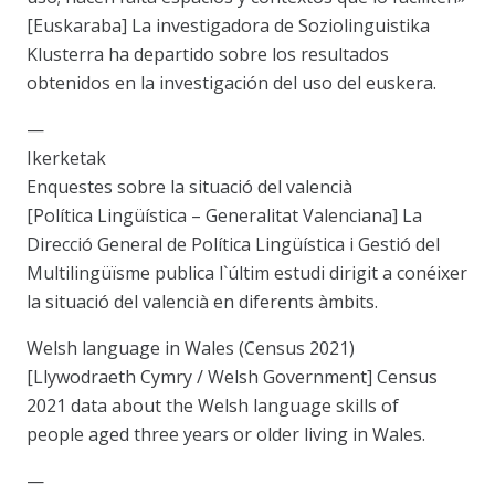
[Euskaraba] La investigadora de Soziolinguistika
Klusterra ha departido sobre los resultados
obtenidos en la investigación del uso del euskera.
—
Ikerketak
Enquestes sobre la situació del valencià
[Política Lingüística – Generalitat Valenciana] La
Direcció General de Política Lingüística i Gestió del
Multilingüïsme publica l`últim estudi dirigit a conéixer
la situació del valencià en diferents àmbits.
Welsh language in Wales (Census 2021)
[Llywodraeth Cymry / Welsh Government] Census
2021 data about the Welsh language skills of
people aged three years or older living in Wales.
—