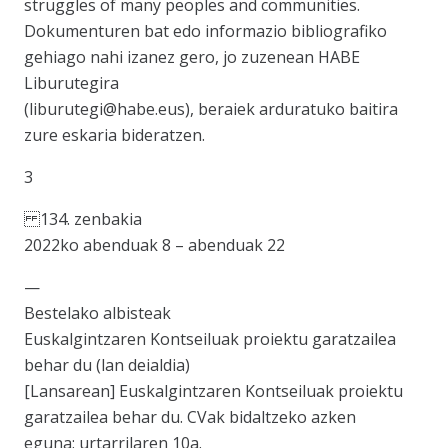
struggles of many peoples and communities.
Dokumenturen bat edo informazio bibliografiko
gehiago nahi izanez gero, jo zuzenean HABE
Liburutegira
(liburutegi@habe.eus), beraiek arduratuko baitira
zure eskaria bideratzen.
3
134. zenbakia
2022ko abenduak 8 – abenduak 22
—
Bestelako albisteak
Euskalgintzaren Kontseiluak proiektu garatzailea
behar du (lan deialdia)
[Lansarean] Euskalgintzaren Kontseiluak proiektu
garatzailea behar du. CVak bidaltzeko azken
eguna: urtarrilaren 10a.