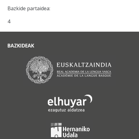
Bazkide partaidea:
4
BAZKIDEAK