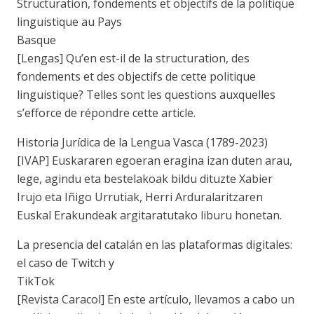
Structuration, fondements et objectifs de la politique
linguistique au Pays
Basque
[Lengas] Qu’en est-il de la structuration, des
fondements et des objectifs de cette politique
linguistique? Telles sont les questions auxquelles
s’efforce de répondre cette article.
Historia Jurídica de la Lengua Vasca (1789-2023)
[IVAP] Euskararen egoeran eragina izan duten arau,
lege, agindu eta bestelakoak bildu dituzte Xabier
Irujo eta Iñigo Urrutiak, Herri Arduralaritzaren
Euskal Erakundeak argitaratutako liburu honetan.
La presencia del catalán en las plataformas digitales:
el caso de Twitch y
TikTok
[Revista Caracol] En este artículo, llevamos a cabo un