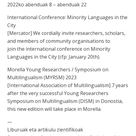
2022ko abenduak 8 – abenduak 22
International Conference: Minority Languages in the
City
[Mercator] We cordially invite researchers, scholars,
and members of community organisations to
join the international conference on Minority
Languages in the City (cfp: January 20th).
Morella Young Researchers / Symposium on
Multilingualism (MYRSM) 2023
[International Association of Multilingualism] 7 years
after the very successful Young Researchers
Symposium on Multilingualism (DISM) in Donostia,
this new edition will take place in Morella.
—
Liburuak eta artikulu zientifikoak