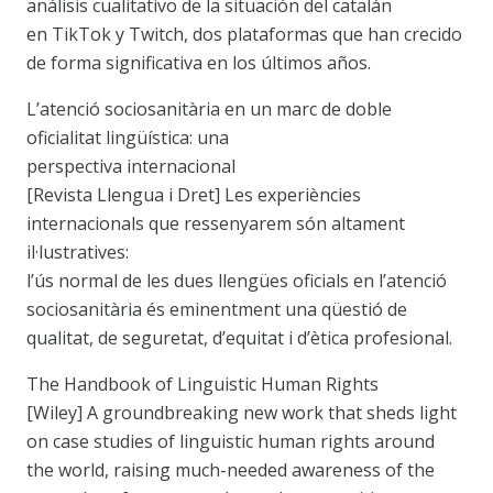
análisis cualitativo de la situación del catalán
en TikTok y Twitch, dos plataformas que han crecido
de forma significativa en los últimos años.
L’atenció sociosanitària en un marc de doble
oficialitat lingüística: una
perspectiva internacional
[Revista Llengua i Dret] Les experiències
internacionals que ressenyarem són altament
il·lustratives:
l’ús normal de les dues llengües oficials en l’atenció
sociosanitària és eminentment una qüestió de
qualitat, de seguretat, d’equitat i d’ètica profesional.
The Handbook of Linguistic Human Rights
[Wiley] A groundbreaking new work that sheds light
on case studies of linguistic human rights around
the world, raising much-needed awareness of the