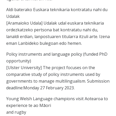
Aldi baterako Euskara teknikaria kontratatu nahi du
Udalak
[Aramaioko Udala] Udalak udal euskara teknikaria
ordezkatzeko pertsona bat kontratatu nahi du,
lanaldi erdian, lanpostuaren titularra itzuli arte. Izena
eman Lanbideko bulegoan edo hemen.
Policy instruments and language policy (funded PhD
opportunity)
[Ulster University] The project focuses on the
comparative study of policy instruments used by
governments to manage multilingualism. Submission
deadline:Monday 27 February 2023.
Young Welsh Language champions visit Aotearoa to
experience te ao Māori
and rugby