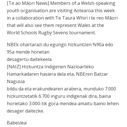
[Te ao Māori News] Members of a Welsh-speaking
youth organisation are visiting Aotearoa this week
in a collaboration with Te Taura Whiri i te reo Māori
that will also see them represent Wales at the
World Schools Rugby Sevens tournament.
NBEk ohartarazi du egungo hizkuntzen %90a edo
95a mende honetan
desagertu daitekeela
[NAIZ] Hizkuntza Indigenen Nazioarteko
Hamarkadaren hasiera dela eta, NBEren Batzar
Nagusia
bildu da eta erakundearen arabera, munduko 7.000
hizkuntzetatik 6.700 inguru indigenak dira, baina
horietako 3.000-tik gora mendea amaitu baino lehen
desager daitezke.
Babeslea: