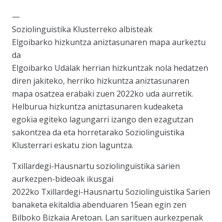
—
Soziolinguistika Klusterreko albisteak
Elgoibarko hizkuntza aniztasunaren mapa aurkeztu
da
Elgoibarko Udalak herrian hizkuntzak nola hedatzen
diren jakiteko, herriko hizkuntza aniztasunaren
mapa osatzea erabaki zuen 2022ko uda aurretik.
Helburua hizkuntza aniztasunaren kudeaketa
egokia egiteko lagungarri izango den ezagutzan
sakontzea da eta horretarako Soziolinguistika
Klusterrari eskatu zion laguntza.
Txillardegi-Hausnartu soziolinguistika sarien
aurkezpen-bideoak ikusgai
2022ko Txillardegi-Hausnartu Soziolinguistika Sarien
banaketa ekitaldia abenduaren 15ean egin zen
Bilboko Bizkaia Aretoan. Lan sarituen aurkezpenak