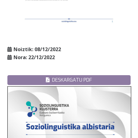
Noiztik:
08/12/2022
Nora:
22/12/2022
DESKARGATU PDF