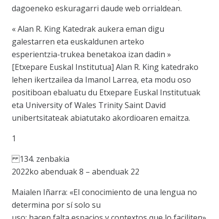
dagoeneko eskuragarri daude web orrialdean.
« Alan R. King Katedrak aukera eman digu
galestarren eta euskaldunen arteko
esperientzia-trukea benetakoa izan dadin »
[Etxepare Euskal Institutua] Alan R. King katedrako
lehen ikertzailea da Imanol Larrea, eta modu oso
positiboan ebaluatu du Etxepare Euskal Institutuak
eta University of Wales Trinity Saint David
unibertsitateak abiatutako akordioaren emaitza.
1
134. zenbakia
2022ko abenduak 8 – abenduak 22
Maialen Iñarra: «El conocimiento de una lengua no
determina por sí solo su
uso; hacen falta espacios y contextos que lo faciliten»