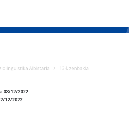
iolinguistika Albistaria
134. zenbakia
k:
08/12/2022
22/12/2022