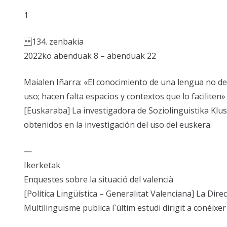
1
134. zenbakia
2022ko abenduak 8 – abenduak 22
Maialen Iñarra: «El conocimiento de una lengua no de
uso; hacen falta espacios y contextos que lo faciliten»
[Euskaraba] La investigadora de Soziolinguistika Klu
obtenidos en la investigación del uso del euskera.
—
Ikerketak
Enquestes sobre la situació del valencià
[Política Lingüística – Generalitat Valenciana] La Direc
Multilingüïsme publica l`últim estudi dirigit a conéixer