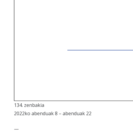
134. zenbakia
2022ko abenduak 8 – abenduak 22
—