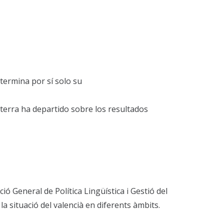
termina por sí solo su
sterra ha departido sobre los resultados
ció General de Política Lingüística i Gestió del
 la situació del valencià en diferents àmbits.