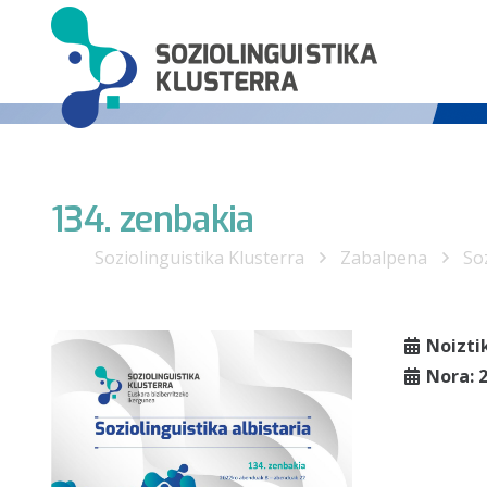
134. zenbakia
Soziolinguistika Klusterra
Zabalpena
Soz
Noizti
Nora: