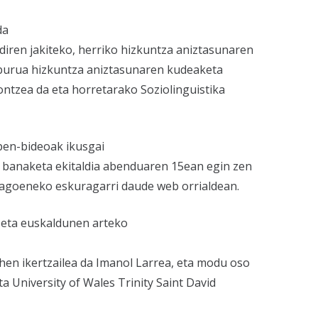
da
diren jakiteko, herriko hizkuntza aniztasunaren
lburua hizkuntza aniztasunaren kudeaketa
ntzea da eta horretarako Soziolinguistika
zpen-bideoak ikusgai
n banaketa ekitaldia abenduaren 15ean egin zen
dagoeneko eskuragarri daude web orrialdean.
 eta euskaldunen arteko
ehen ikertzailea da Imanol Larrea, eta modu oso
a University of Wales Trinity Saint David