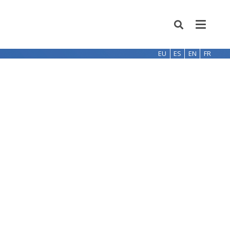
EU
ES
EN
FR