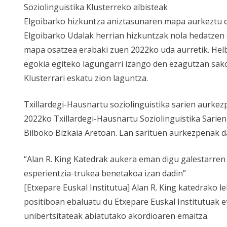
Soziolinguistika Klusterreko albisteak
Elgoibarko hizkuntza aniztasunaren mapa aurkeztu 
Elgoibarko Udalak herrian hizkuntzak nola hedatzen 
mapa osatzea erabaki zuen 2022ko uda aurretik. He
egokia egiteko lagungarri izango den ezagutzan sako
Klusterrari eskatu zion laguntza.
Txillardegi-Hausnartu soziolinguistika sarien aurke
2022ko Txillardegi-Hausnartu Soziolinguistika Sarie
Bilboko Bizkaia Aretoan. Lan sarituen aurkezpenak 
“Alan R. King Katedrak aukera eman digu galestarren
esperientzia-trukea benetakoa izan dadin”
[Etxepare Euskal Institutua] Alan R. King katedrako l
positiboan ebaluatu du Etxepare Euskal Institutuak et
unibertsitateak abiatutako akordioaren emaitza.