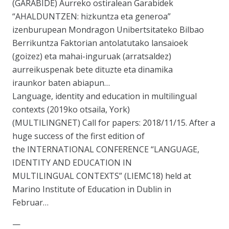
(GARABIDE) Aurreko ostiralean Garabidek
“AHALDUNTZEN: hizkuntza eta generoa”
izenburupean Mondragon Unibertsitateko Bilbao
Berrikuntza Faktorian antolatutako lansaioek
(goizez) eta mahai-inguruak (arratsaldez)
aurreikuspenak bete dituzte eta dinamika
iraunkor baten abiapun…
Language, identity and education in multilingual
contexts (2019ko otsaila, York)
(MULTILINGNET) Call for papers: 2018/11/15. After a
huge success of the first edition of
the INTERNATIONAL CONFERENCE “LANGUAGE,
IDENTITY AND EDUCATION IN
MULTILINGUAL CONTEXTS” (LIEMC18) held at
Marino Institute of Education in Dublin in
Februar…
—