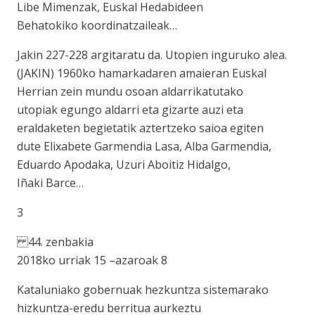
Libe Mimenzak, Euskal Hedabideen
Behatokiko koordinatzaileak…
Jakin 227-228 argitaratu da. Utopien inguruko alea.
(JAKIN) 1960ko hamarkadaren amaieran Euskal
Herrian zein mundu osoan aldarrikatutako
utopiak egungo aldarri eta gizarte auzi eta
eraldaketen begietatik aztertzeko saioa egiten
dute Elixabete Garmendia Lasa, Alba Garmendia,
Eduardo Apodaka, Uzuri Aboitiz Hidalgo,
Iñaki Barce…
3
44. zenbakia
2018ko urriak 15 –azaroak 8
Kataluniako gobernuak hezkuntza sistemarako
hizkuntza-eredu berritua aurkeztu