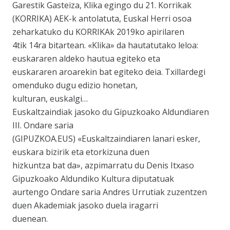
Garestik Gasteiza, Klika egingo du 21. Korrikak
(KORRIKA) AEK-k antolatuta, Euskal Herri osoa
zeharkatuko du KORRIKAk 2019ko apirilaren
4tik 14ra bitartean. «Klika» da hautatutako leloa:
euskararen aldeko hautua egiteko eta
euskararen aroarekin bat egiteko deia. Txillardegi
omenduko dugu edizio honetan,
kulturan, euskalgi…
Euskaltzaindiak jasoko du Gipuzkoako Aldundiaren
III. Ondare saria
(GIPUZKOA.EUS) «Euskaltzaindiaren lanari esker,
euskara bizirik eta etorkizuna duen
hizkuntza bat da», azpimarratu du Denis Itxaso
Gipuzkoako Aldundiko Kultura diputatuak
aurtengo Ondare saria Andres Urrutiak zuzentzen
duen Akademiak jasoko duela iragarri
duenean.