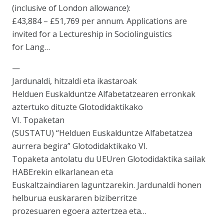
(inclusive of London allowance):
£43,884 – £51,769 per annum. Applications are
invited for a Lectureship in Sociolinguistics
for Lang…
—
Jardunaldi, hitzaldi eta ikastaroak
Helduen Euskalduntze Alfabetatzearen erronkak
aztertuko dituzte Glotodidaktikako
VI. Topaketan
(SUSTATU) “Helduen Euskalduntze Alfabetatzea
aurrera begira” Glotodidaktikako VI.
Topaketa antolatu du UEUren Glotodidaktika sailak
HABErekin elkarlanean eta
Euskaltzaindiaren laguntzarekin. Jardunaldi honen
helburua euskararen biziberritze
prozesuaren egoera aztertzea eta…