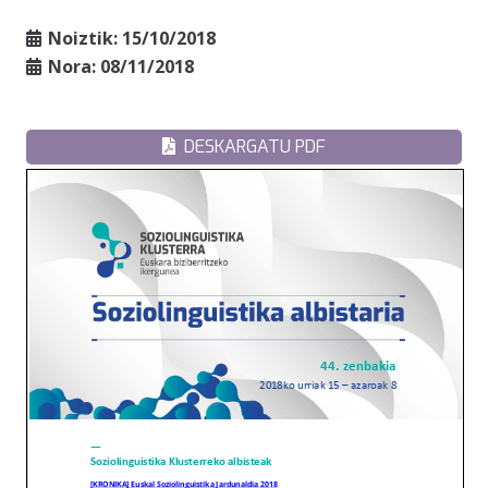
Noiztik:
15/10/2018
Nora:
08/11/2018
DESKARGATU PDF