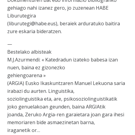
Dokumenturen bat edo informazio bibliografiko
gehiago nahi izanez gero, jo zuzenean HABE
Liburutegira
(liburutegi@habe.eus), beraiek arduratuko baitira
zure eskaria bideratzen.
—
Bestelako albisteak
M.J.Azurmendi: « Katedradun izateko babesa izan
nuen, baina ez gizonezko
gehiengoarena »
(ARGIA) Eusko Ikaskuntzaren Manuel Lekuona saria
irabazi du aurten. Linguistika,
soziolinguistika eta, are, psikosoziolinguistikatik
joko genuelakoan geunden, baina ARGIAtik
joanda, Zeruko Argia-ren garaietara joan gara ihesi
memoriaren bide asmaezinetan barna,
iraganetik or…