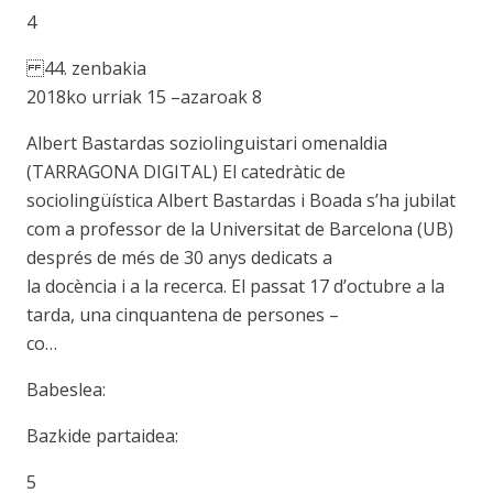
4
44. zenbakia
2018ko urriak 15 –azaroak 8
Albert Bastardas soziolinguistari omenaldia
(TARRAGONA DIGITAL) El catedràtic de
sociolingüística Albert Bastardas i Boada s’ha jubilat
com a professor de la Universitat de Barcelona (UB)
després de més de 30 anys dedicats a
la docència i a la recerca. El passat 17 d’octubre a la
tarda, una cinquantena de persones –
co…
Babeslea:
Bazkide partaidea:
5