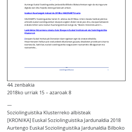
44. zenbakia
2018ko urriak 15 – azaroak 8
—
Soziolinguistika Klusterreko albisteak
[KRONIKA] Euskal Soziolinguistika Jardunaldia 2018
Aurtengo Euskal Soziolinguistika Jardunaldia Bilboko