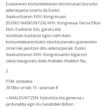
Euskararen komunitatearen etorkizunari buruzko
adierazpena onartu da Eusko
Ikaskuntzaren XVIII. Kongresuan
(EUSKO IKASKUNTZA) XVIII. Kongresua: Geroa Elkar-
Ekin. Euskaraz bizi, garatu eta
munduan euskaraz egon nahi duen
komunitatearentzako etorkizunerako gutxieneko
oinarriak jasotzen ditu adierazpenak. Eusko
Ikaskuntzaren XVIII. Kongresuaren bigarren
saioa inauguratu dute Arabako Ahaldun Na…
2
44. zenbakia
2018ko urriak 15 –azaroak 8
« AHALDUNTZEN: hizkuntza eta generoa »
jardunaldia egin du Garabidek Bilbon