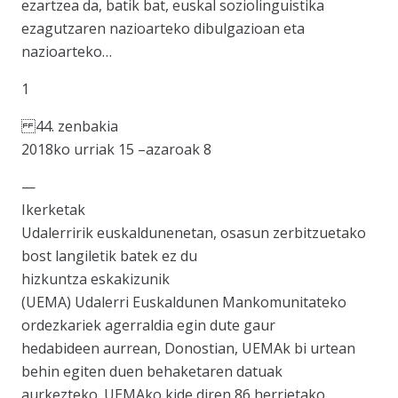
ezartzea da, batik bat, euskal soziolinguistika
ezagutzaren nazioarteko dibulgazioan eta
nazioarteko…
1
44. zenbakia
2018ko urriak 15 –azaroak 8
—
Ikerketak
Udalerririk euskaldunenetan, osasun zerbitzuetako
bost langiletik batek ez du
hizkuntza eskakizunik
(UEMA) Udalerri Euskaldunen Mankomunitateko
ordezkariek agerraldia egin dute gaur
hedabideen aurrean, Donostian, UEMAk bi urtean
behin egiten duen behaketaren datuak
aurkezteko. UEMAko kide diren 86 herrietako