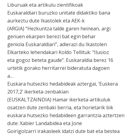
Liburuak eta artikulu zientifikoak
Euskaraldiari buruzko unitate didaktiko bana
aurkeztu dute Ikastolek eta AEK-k
(ARGIA) “Hezkuntza talde garen heinean, argi
genuen ekarpen berezi bat egin behar
geniola Euskaraldiari”, adierazi du Ikastolen
Elkarteko lehendakari Koldo Tellituk: “Ilusioz
eta gogoz beteta gaude”. Euskaraldia berez 16
urtetik gorako herritarrei bideratuta dagoen
a…
Euskara hutsezko hedabideak aztergai, ‘Euskera
2017,2’ ikerketa-zenbakian
(EUSKALTZAINDIA) Hamar ikerketa-artikuluk
osatzen dute zenbaki berria, eta horietarik bik
euskara hutsezko hedabideen garrantzia aztertzen
dute: Xabier Landabidea eta Jone
Goirigolzarri irakasleek idatzi dute bat eta bestea