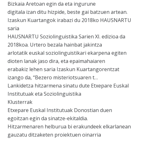
Bizkaia Aretoan egin da eta ingurune
digitala izan ditu hizpide, beste gai batzuen artean.
Izaskun Kuartangok irabazi du 2018ko HAUSNARTU
saria
HAUSNARTU Soziolinguistika Sarien XI. edizioa da
2018koa. Urtero bezala hainbat jakintza
arlotatik euskal soziolinguistikari ekarpena egiten
dioten lanak jaso dira, eta epaimahaiaren
erabakiz lehen saria Izaskun Kuartangorentzat
izango da, “Bezero misteriotsuaren t…
Lankidetza hitzarmena sinatu dute Etxepare Euskal
Institutuak eta Soziolinguistika
Klusterrak
Etxepare Euskal Institutuak Donostian duen
egoitzan egin da sinatze-ekitaldia.
Hitzarmenaren helburua bi erakundeek elkarlanean
gauzatu ditzaketen proiektuen oinarria