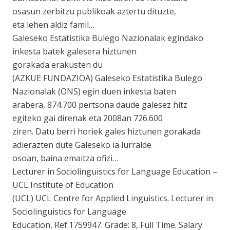
osasun zerbitzu publikoak aztertu dituzte,
eta lehen aldiz famil…
Galeseko Estatistika Bulego Nazionalak egindako
inkesta batek galesera hiztunen
gorakada erakusten du
(AZKUE FUNDAZIOA) Galeseko Estatistika Bulego
Nazionalak (ONS) egin duen inkesta baten
arabera, 874.700 pertsona daude galesez hitz
egiteko gai direnak eta 2008an 726.600
ziren. Datu berri horiek gales hiztunen gorakada
adierazten dute Galeseko ia lurralde
osoan, baina emaitza ofizi…
Lecturer in Sociolinguistics for Language Education –
UCL Institute of Education
(UCL) UCL Centre for Applied Linguistics. Lecturer in
Sociolinguistics for Language
Education, Ref:1759947. Grade: 8, Full Time. Salary