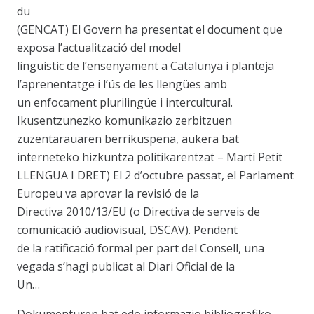
du
(GENCAT) El Govern ha presentat el document que
exposa l’actualització del model
lingüístic de l’ensenyament a Catalunya i planteja
l’aprenentatge i l’ús de les llengües amb
un enfocament plurilingüe i intercultural.
Ikusentzunezko komunikazio zerbitzuen
zuzentarauaren berrikuspena, aukera bat
interneteko hizkuntza politikarentzat – Martí Petit
LLENGUA I DRET) El 2 d’octubre passat, el Parlament
Europeu va aprovar la revisió de la
Directiva 2010/13/EU (o Directiva de serveis de
comunicació audiovisual, DSCAV). Pendent
de la ratificació formal per part del Consell, una
vegada s’hagi publicat al Diari Oficial de la
Un…