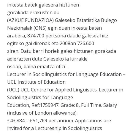
inkesta batek galesera hiztunen
gorakada erakusten du
(AZKUE FUNDAZIOA) Galeseko Estatistika Bulego
Nazionalak (ONS) egin duen inkesta baten
arabera, 874.700 pertsona daude galesez hitz
egiteko gai direnak eta 2008an 726.600
ziren. Datu berri horiek gales hiztunen gorakada
adierazten dute Galeseko ia lurralde
osoan, baina emaitza ofizi…
Lecturer in Sociolinguistics for Language Education –
UCL Institute of Education
(UCL) UCL Centre for Applied Linguistics. Lecturer in
Sociolinguistics for Language
Education, Ref:1759947. Grade: 8, Full Time. Salary
(inclusive of London allowance):
£43,884 – £51,769 per annum. Applications are
invited for a Lectureship in Sociolinguistics