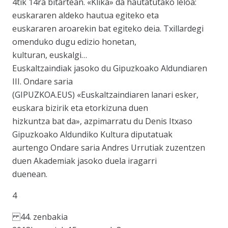
4tik 14ra bitartean. «Klika» da hautatutako leloa:
euskararen aldeko hautua egiteko eta
euskararen aroarekin bat egiteko deia. Txillardegi
omenduko dugu edizio honetan,
kulturan, euskalgi…
Euskaltzaindiak jasoko du Gipuzkoako Aldundiaren
III. Ondare saria
(GIPUZKOA.EUS) «Euskaltzaindiaren lanari esker,
euskara bizirik eta etorkizuna duen
hizkuntza bat da», azpimarratu du Denis Itxaso
Gipuzkoako Aldundiko Kultura diputatuak
aurtengo Ondare saria Andres Urrutiak zuzentzen
duen Akademiak jasoko duela iragarri
duenean.
4
44. zenbakia