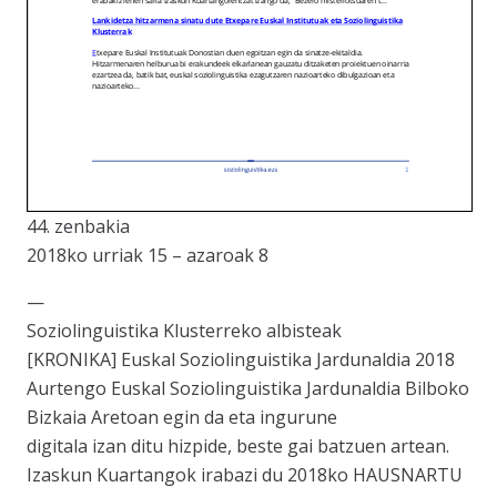
44. zenbakia
2018ko urriak 15 – azaroak 8
—
Soziolinguistika Klusterreko albisteak
[KRONIKA] Euskal Soziolinguistika Jardunaldia 2018
Aurtengo Euskal Soziolinguistika Jardunaldia Bilboko
Bizkaia Aretoan egin da eta ingurune
digitala izan ditu hizpide, beste gai batzuen artean.
Izaskun Kuartangok irabazi du 2018ko HAUSNARTU