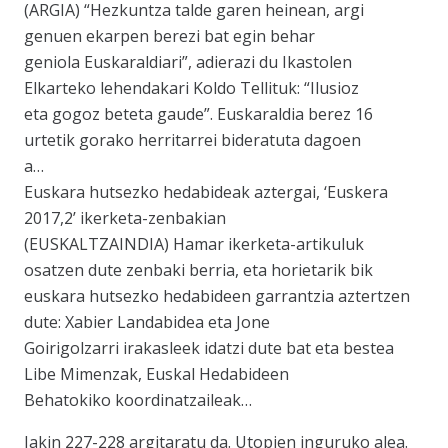
(ARGIA) “Hezkuntza talde garen heinean, argi
genuen ekarpen berezi bat egin behar
geniola Euskaraldiari”, adierazi du Ikastolen
Elkarteko lehendakari Koldo Tellituk: “Ilusioz
eta gogoz beteta gaude”. Euskaraldia berez 16
urtetik gorako herritarrei bideratuta dagoen
a…
Euskara hutsezko hedabideak aztergai, ‘Euskera
2017,2’ ikerketa-zenbakian
(EUSKALTZAINDIA) Hamar ikerketa-artikuluk
osatzen dute zenbaki berria, eta horietarik bik
euskara hutsezko hedabideen garrantzia aztertzen
dute: Xabier Landabidea eta Jone
Goirigolzarri irakasleek idatzi dute bat eta bestea
Libe Mimenzak, Euskal Hedabideen
Behatokiko koordinatzaileak…
Jakin 227-228 argitaratu da. Utopien inguruko alea.