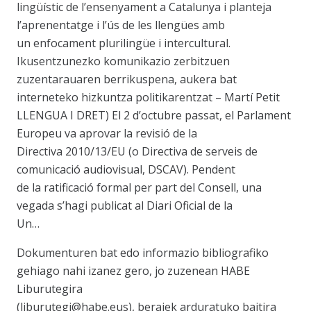
lingüístic de l’ensenyament a Catalunya i planteja
l’aprenentatge i l’ús de les llengües amb
un enfocament plurilingüe i intercultural.
Ikusentzunezko komunikazio zerbitzuen
zuzentarauaren berrikuspena, aukera bat
interneteko hizkuntza politikarentzat – Martí Petit
LLENGUA I DRET) El 2 d’octubre passat, el Parlament
Europeu va aprovar la revisió de la
Directiva 2010/13/EU (o Directiva de serveis de
comunicació audiovisual, DSCAV). Pendent
de la ratificació formal per part del Consell, una
vegada s’hagi publicat al Diari Oficial de la
Un…
Dokumenturen bat edo informazio bibliografiko
gehiago nahi izanez gero, jo zuzenean HABE
Liburutegira
(liburutegi@habe.eus), beraiek arduratuko baitira