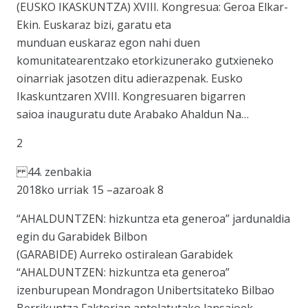
(EUSKO IKASKUNTZA) XVIII. Kongresua: Geroa Elkar-
Ekin. Euskaraz bizi, garatu eta
munduan euskaraz egon nahi duen
komunitatearentzako etorkizunerako gutxieneko
oinarriak jasotzen ditu adierazpenak. Eusko
Ikaskuntzaren XVIII. Kongresuaren bigarren
saioa inauguratu dute Arabako Ahaldun Na…
2
44. zenbakia
2018ko urriak 15 –azaroak 8
“AHALDUNTZEN: hizkuntza eta generoa” jardunaldia
egin du Garabidek Bilbon
(GARABIDE) Aurreko ostiralean Garabidek
“AHALDUNTZEN: hizkuntza eta generoa”
izenburupean Mondragon Unibertsitateko Bilbao