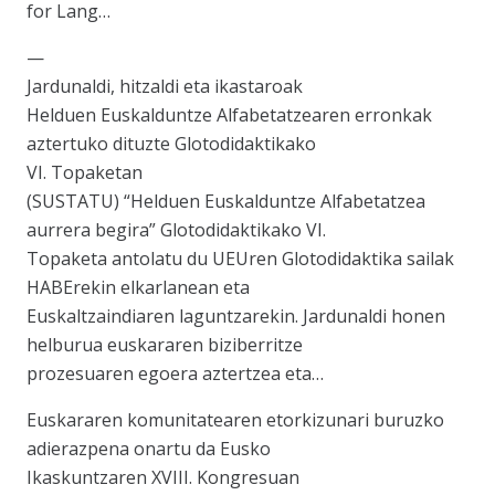
for Lang…
—
Jardunaldi, hitzaldi eta ikastaroak
Helduen Euskalduntze Alfabetatzearen erronkak
aztertuko dituzte Glotodidaktikako
VI. Topaketan
(SUSTATU) “Helduen Euskalduntze Alfabetatzea
aurrera begira” Glotodidaktikako VI.
Topaketa antolatu du UEUren Glotodidaktika sailak
HABErekin elkarlanean eta
Euskaltzaindiaren laguntzarekin. Jardunaldi honen
helburua euskararen biziberritze
prozesuaren egoera aztertzea eta…
Euskararen komunitatearen etorkizunari buruzko
adierazpena onartu da Eusko
Ikaskuntzaren XVIII. Kongresuan