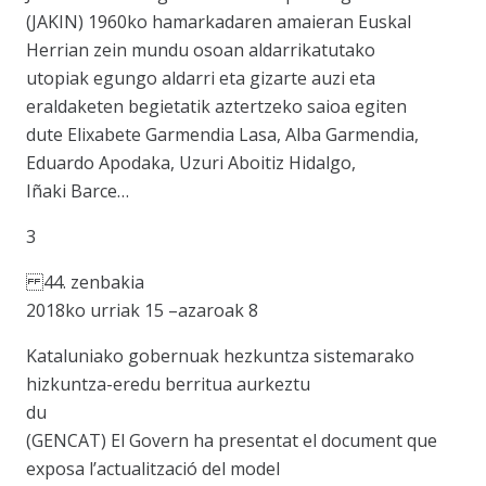
(JAKIN) 1960ko hamarkadaren amaieran Euskal
Herrian zein mundu osoan aldarrikatutako
utopiak egungo aldarri eta gizarte auzi eta
eraldaketen begietatik aztertzeko saioa egiten
dute Elixabete Garmendia Lasa, Alba Garmendia,
Eduardo Apodaka, Uzuri Aboitiz Hidalgo,
Iñaki Barce…
3
44. zenbakia
2018ko urriak 15 –azaroak 8
Kataluniako gobernuak hezkuntza sistemarako
hizkuntza-eredu berritua aurkeztu
du
(GENCAT) El Govern ha presentat el document que
exposa l’actualització del model