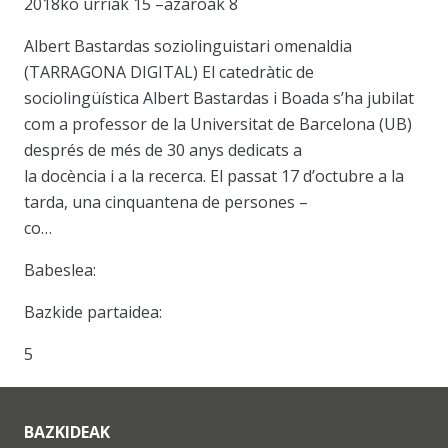
2018ko urriak 15 –azaroak 8
Albert Bastardas soziolinguistari omenaldia
(TARRAGONA DIGITAL) El catedràtic de
sociolingüística Albert Bastardas i Boada s’ha jubilat
com a professor de la Universitat de Barcelona (UB)
després de més de 30 anys dedicats a
la docència i a la recerca. El passat 17 d’octubre a la
tarda, una cinquantena de persones –
co…
Babeslea:
Bazkide partaidea:
5
BAZKIDEAK