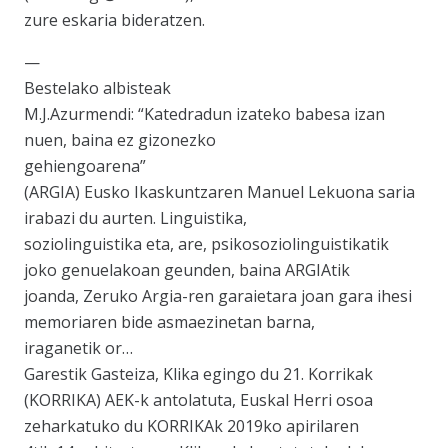
zure eskaria bideratzen.
—
Bestelako albisteak
M.J.Azurmendi: “Katedradun izateko babesa izan
nuen, baina ez gizonezko
gehiengoarena”
(ARGIA) Eusko Ikaskuntzaren Manuel Lekuona saria
irabazi du aurten. Linguistika,
soziolinguistika eta, are, psikosoziolinguistikatik
joko genuelakoan geunden, baina ARGIAtik
joanda, Zeruko Argia-ren garaietara joan gara ihesi
memoriaren bide asmaezinetan barna,
iraganetik or…
Garestik Gasteiza, Klika egingo du 21. Korrikak
(KORRIKA) AEK-k antolatuta, Euskal Herri osoa
zeharkatuko du KORRIKAk 2019ko apirilaren