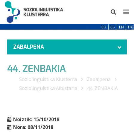
EU
ES
EN
FR
ZABALPENA
44. ZENBAKIA
Soziolinguistika Klusterra
Zabalpena
Soziolinguistika Albistaria
44. ZENBAKIA
Noiztik:
15/10/2018
Nora:
08/11/2018