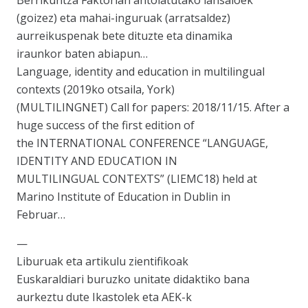
Berrikuntza Faktorian antolatutako lansaioek
(goizez) eta mahai-inguruak (arratsaldez)
aurreikuspenak bete dituzte eta dinamika
iraunkor baten abiapun…
Language, identity and education in multilingual
contexts (2019ko otsaila, York)
(MULTILINGNET) Call for papers: 2018/11/15. After a
huge success of the first edition of
the INTERNATIONAL CONFERENCE “LANGUAGE,
IDENTITY AND EDUCATION IN
MULTILINGUAL CONTEXTS” (LIEMC18) held at
Marino Institute of Education in Dublin in
Februar…
—
Liburuak eta artikulu zientifikoak
Euskaraldiari buruzko unitate didaktiko bana
aurkeztu dute Ikastolek eta AEK-k