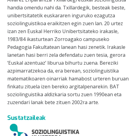
handia omendu nahi da. Txillardegik, besteak beste,
unibertsitatetik euskararen inguruko ezagutza
soziolinguistikoa eraikitzen egin zuen lan. 20 urtez
izan zen Euskal Herriko Unibertsitateko irakasle,
1983/84 ikasturtean Zorroagako campuseko
Pedagogia Fakultatean lanean hasi zenetik. Irakasle
lanetan hasi berri zela defendatu zuen tesia, gerora
‘Euskal azentuaz’ liburua bihurtu zuena. Bereziki
azpimarratzekoa da, era berean, soziolinguistika
matematikoaren oinarriak hamabost urteren buruan
finkatu zituela izen bereko argitalpenarekin. BAT
soziolinguistika aldizkaria sortu zuen 1990ean eta
zuzendari lanak bete zituen 2002ra arte.
Sustatzaileak