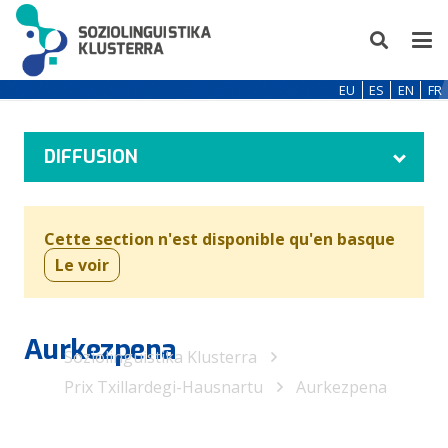
EU
ES
EN
FR
DIFFUSION
Cette section n'est disponible qu'en basque
Le voir
Aurkezpena
Soziolinguistika Klusterra
Prix Txillardegi-Hausnartu
Aurkezpena