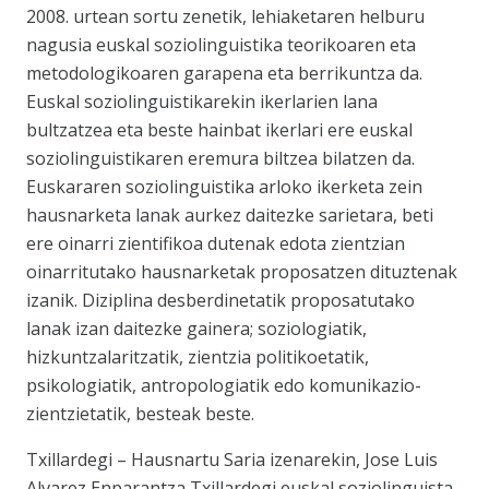
2008. urtean sortu zenetik, lehiaketaren helburu
nagusia euskal soziolinguistika teorikoaren eta
metodologikoaren garapena eta berrikuntza da.
Euskal soziolinguistikarekin ikerlarien lana
bultzatzea eta beste hainbat ikerlari ere euskal
soziolinguistikaren eremura biltzea bilatzen da.
Euskararen soziolinguistika arloko ikerketa zein
hausnarketa lanak aurkez daitezke sarietara, beti
ere oinarri zientifikoa dutenak edota zientzian
oinarritutako hausnarketak proposatzen dituztenak
izanik. Diziplina desberdinetatik proposatutako
lanak izan daitezke gainera; soziologiatik,
hizkuntzalaritzatik, zientzia politikoetatik,
psikologiatik, antropologiatik edo komunikazio-
zientzietatik, besteak beste.
Txillardegi – Hausnartu Saria izenarekin, Jose Luis
Alvarez Enparantza Txillardegi euskal soziolinguista