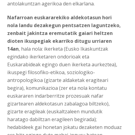
antolakuntzan agerikoa den elkarlana.
Nafarroan euskararekiko aldekotasun hori
nola landu dezakegun pentsatzen laguntzeko,
zenbait jakintza eremutatik gaiari heltzen
dioten ikuspegiak ekarriko ditugu urriaren
14an
, hala nola: ikerketa (Eusko Ikaskuntzak
egindako ikerketaren ondorioak eta
Euskarabideak egingo duen ikerketa aurkeztea),
ikuspegi filosofiko-etikoa, soziologiko-
antropologikoa (gizarte aldaketak eragiteari
begira), komunikazioa (zer eta nola kontatu
euskararen indarberritze prozesuak nafar
gizartearen aldekotasun zabalagoa biltzeko),
gizarte eragileak (euskaltzaleen mundutik
haratago dabiltzan eragileen begirada);
hedabideek gai honetan jokatu dezaketen moduaz