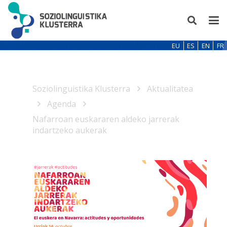
EU
ES
EN
FR
Soziolinguistika Klusterra
Aktualitatea
Agenda
Nafarroan euskararen aldeko jarrerak
indartzeko aukerak