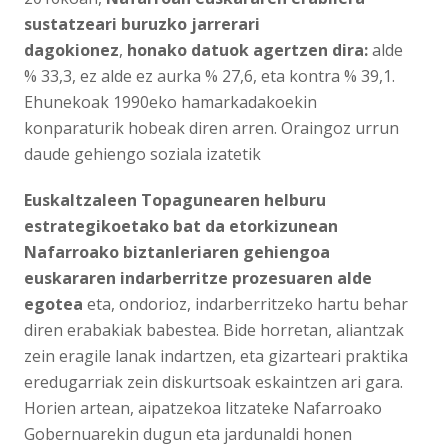
sustatzeari buruzko jarrerari
dagokionez
,
honako datuok agertzen dira:
alde
% 33,3, ez alde ez aurka % 27,6, eta kontra % 39,1.
Ehunekoak 1990eko hamarkadakoekin
konparaturik hobeak diren arren. Oraingoz urrun
daude gehiengo soziala izatetik
Euskaltzaleen Topagunearen helburu
estrategikoetako bat da etorkizunean
Nafarroako biztanleriaren gehiengoa
euskararen indarberritze prozesuaren alde
egotea
eta, ondorioz, indarberritzeko hartu behar
diren erabakiak babestea. Bide horretan, aliantzak
zein eragile lanak indartzen, eta gizarteari praktika
eredugarriak zein diskurtsoak eskaintzen ari gara.
Horien artean, aipatzekoa litzateke Nafarroako
Gobernuarekin dugun eta jardunaldi honen