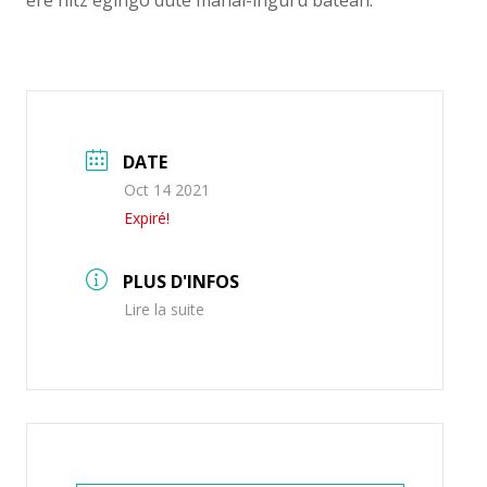
ere hitz egingo dute mahai-inguru batean.
DATE
Oct 14 2021
Expiré!
PLUS D'INFOS
Lire la suite