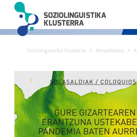
Soziolinguistika Klusterra
Aktualitatea
A