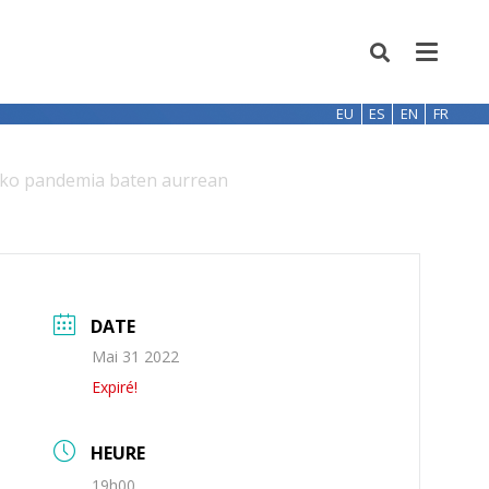
EU
ES
EN
FR
beko pandemia baten aurrean
DATE
Mai 31 2022
Expiré!
HEURE
19h00