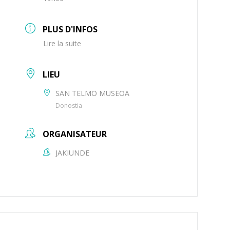
PLUS D'INFOS
Lire la suite
LIEU
SAN TELMO MUSEOA
Donostia
ORGANISATEUR
JAKIUNDE