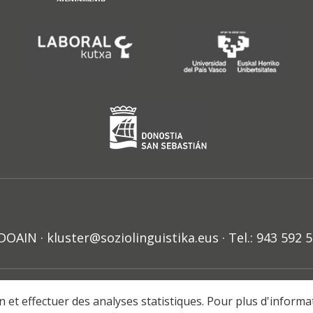
N · kluster@soziolinguistika.eus · Tel.: 943 592 
HARRA
PRIBATUTASUN POLITIKA
COOKIE-EN POLITIKA
H
ion et effectuer des analyses statistiques. Pour plus d'inform