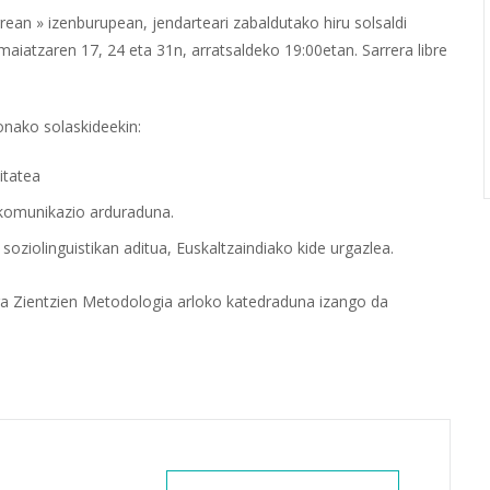
an » izenburupean, jendarteari zabaldutako hiru solsaldi
iatzaren 17, 24 eta 31n, arratsaldeko 19:00etan. Sarrera libre
onako solaskideekin:
itatea
a komunikazio arduraduna.
soziolinguistikan aditua, Euskaltzaindiako kide urgazlea.
a Zientzien Metodologia arloko katedraduna izango da