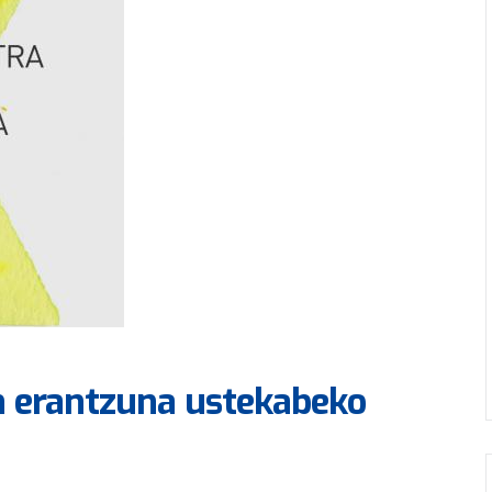
en erantzuna ustekabeko