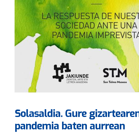
Solasaldia. Gure gizartear
pandemia baten aurrean