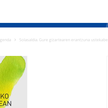
genda
Solasaldia. Gure gizartearen erantzuna usteka