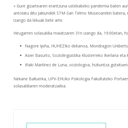
« Gure gizartearen erantzuna ustekabeko pandemia baten aurre
antolatu ditu Jakiundek STM-San Telmo Museoarekin batera, ma
izango da lekuak bete arte.
Hirugarren solasaldia maiatzaren 31n izango da, 19:00etan, h
Nagore Ipiña, HUHEZIko dekanoa, Mondragon Uniberts
Asier Basurto, Soziolinguistika Klusterreko Ikerlaria et
Iñaki Martínez de Luna, soziologoa, hizkuntza gutxituen 
Nekane Balluerka, UPV-EHUko Psikologia Fakultateko Portaer
solasaldiaren moderatzailea.