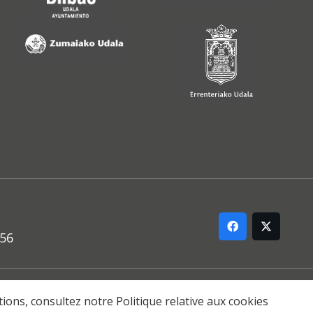
556
ARREMANA
ations, consultez notre
Politique relative aux cookies