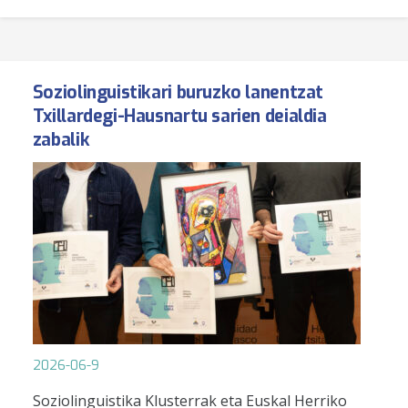
Soziolinguistikari buruzko lanentzat
Txillardegi-Hausnartu sarien deialdia
zabalik
2026-06-9
Soziolinguistika Klusterrak eta Euskal Herriko