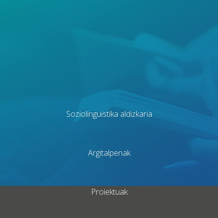
Soziolinguistika aldizkaria
Argitalpenak
Proiektuak