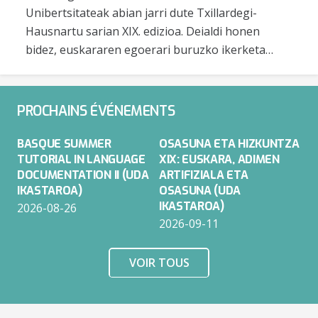
Unibertsitateak abian jarri dute Txillardegi-
Hausnartu sarian XIX. edizioa. Deialdi honen
bidez, euskararen egoerari buruzko ikerketa…
PROCHAINS ÉVÉNEMENTS
BASQUE SUMMER
OSASUNA ETA HIZKUNTZA
TUTORIAL IN LANGUAGE
XIX: EUSKARA, ADIMEN
DOCUMENTATION II (UDA
ARTIFIZIALA ETA
IKASTAROA)
OSASUNA (UDA
IKASTAROA)
2026-08-26
2026-09-11
VOIR TOUS