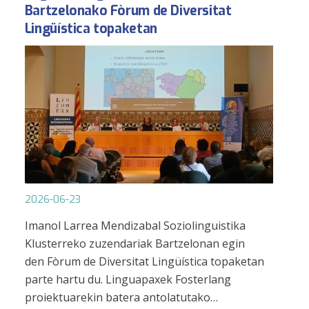
Bartzelonako Fòrum de Diversitat
Lingüística topaketan
2026-06-23
Imanol Larrea Mendizabal Soziolinguistika
Klusterreko zuzendariak Bartzelonan egin
den Fòrum de Diversitat Lingüística topaketan
parte hartu du. Linguapaxek Fosterlang
proiektuarekin batera antolatutako…