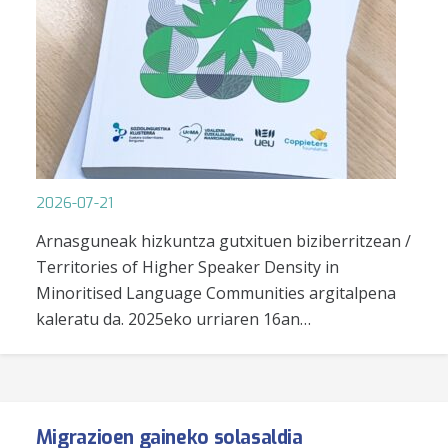
2026-07-21
Arnasguneak hizkuntza gutxituen biziberritzean /
Territories of Higher Speaker Density in
Minoritised Language Communities argitalpena
kaleratu da. 2025eko urriaren 16an…
Migrazioen gaineko solasaldia