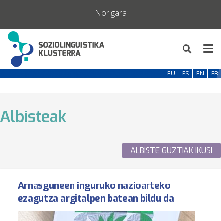
Nor gara
EU
ES
EN
FR
Albisteak
ALBISTE GUZTIAK IKUSI
Arnasguneen inguruko nazioarteko
ezagutza argitalpen batean bildu da