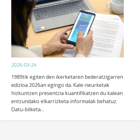
2026-03-24
1989tik egiten den ikerketaren bederatzigarren
edizioa 2026an egingo da. Kale-neurketak
hizkuntzen presentzia kuantifikatzen du kalean
entzundako elkarrizketa informalak behatuz.
Datu-bilketa…