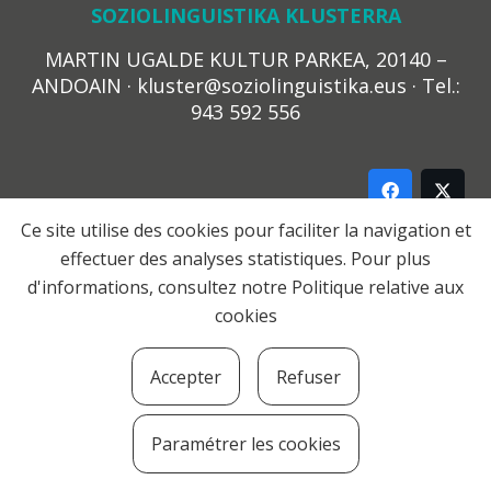
SOZIOLINGUISTIKA KLUSTERRA
MARTIN UGALDE KULTUR PARKEA, 20140 –
ANDOAIN · kluster@soziolinguistika.eus · Tel.:
943 592 556
Ce site utilise des cookies pour faciliter la navigation et
effectuer des analyses statistiques. Pour plus
LEGE OHARRA
d'informations, consultez notre
Politique relative aux
PRIBATUTASUN POLITIKA
cookies
COOKIE-EN POLITIKA
HARREMANA
Accepter
Refuser
© 2021 Soziolinguistika Klusterra
Paramétrer les cookies