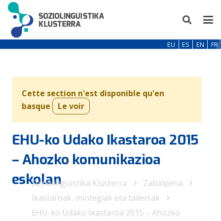
EU
ES
EN
FR
Cette section n'est disponible qu'en
basque
Le voir
EHU-ko Udako Ikastaroa 2015
– Ahozko komunikazioa
eskolan
Soziolinguistika Klusterra
Zabalpena
Ikastaroak, mintegiak eta tailerrak
EHU-ko Udako Ikastaroa 2015 – Ahozko