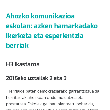
Ahozko komunikazioa
eskolan: azken hamarkadako
ikerketa eta esperientzia
berriak
H3 Ikastaroa
2015eko uztailak 2 eta 3
“Herrialde baten demokraziarako garrantzitsua da
herritarrak ahozkoan ondo moldatzea eta
prestatzea. Eskolak gai hau planteatu behar du,