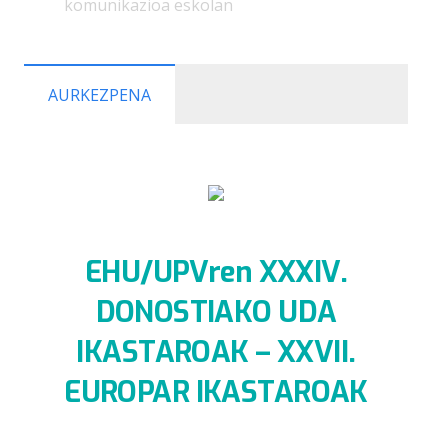
komunikazioa eskolan
AURKEZPENA
EHU/UPVren XXXIV.
DONOSTIAKO UDA
IKASTAROAK – XXVII.
EUROPAR IKASTAROAK