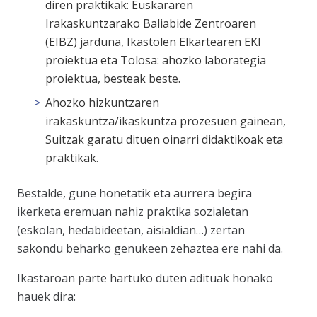
diren praktikak: Euskararen
Irakaskuntzarako Baliabide Zentroaren
(EIBZ) jarduna, Ikastolen Elkartearen EKI
proiektua eta
Tolosa: ahozko laborategia
proiektua, besteak beste.
Ahozko hizkuntzaren
irakaskuntza/ikaskuntza prozesuen gainean,
Suitzak garatu dituen oinarri didaktikoak eta
praktikak.
Bestalde, gune honetatik eta aurrera begira
ikerketa eremuan nahiz praktika sozialetan
(eskolan, hedabideetan, aisialdian…) zertan
sakondu beharko genukeen zehaztea ere nahi da.
Ikastaroan parte hartuko duten adituak honako
hauek dira: