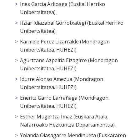
Ines Garcia Azkoaga (Euskal Herriko
Unibertsitatea).
Itziar Idiazabal Gorrotxategi (Euskal Herriko
Unibertsitatea).
Karmele Perez Lizarralde (Mondragon
Unibertsitatea. HUHEZI).
Agurtzane Azpeitia Eizagirre (Mondragon
Unibertsitatea. HUHEZI).
Idurre Alonso Amezua (Mondragon
Unibertsitatea. HUHEZI).
Eneritz Garro Larrañaga (Mondragon
Unibertsitatea. HUHEZI).
Esther Mugertza Imaz (Euskara Atala.
Nafarroako Hezkuntza Departamentua).
Yolanda Olasagarre Mendinueta (Euskararen