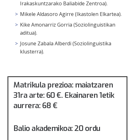
Irakaskuntzarako Baliabide Zentroa).
Mikele Aldasoro Agirre (Ikastolen Elkartea).
Kike Amonarriz Gorria (Soziolinguistikan
aditua).
Josune Zabala Alberdi (Soziolinguistika
klusterra).
Matrikula prezioa: maiatzaren
31ra arte: 60 €. Ekainaren 1etik
aurrera: 68 €
Balio akademikoa: 20 ordu