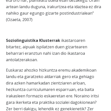
eta oro har, planteatu duela esan dezakegu. Orain
artean landu duguna, irakurtzea eta idaztea ez dira
nahiko gaur egungo gizarte postindustrialean”
(Ozaeta, 2007)
Soziolinguistika Klusterrak
ikastaroaren
bitartez, aipuak ispilatzen duen gizartearen
beharrari eranztun nahi izan dio ikastaroa
antolatzerakoan.
Euskaraz ahozko hizkuntza eremu akademikoan
landu eta garatzeko aldarriak gero eta gehiago
dira azken hamarkadan zientziaren arloan,
hezkuntza curriculumaren esparruan, eta baita
irakasleen formazio eskaeretan ere. Noraino iritsi
gara ikerketa eta praktika sozialei dagokionean?
Zer berri dakigu, lehendik ez genekienetik? Zer