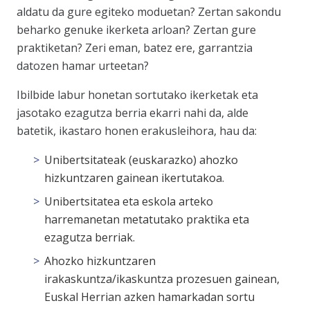
aldatu da gure egiteko moduetan? Zertan sakondu
beharko genuke ikerketa arloan? Zertan gure
praktiketan? Zeri eman, batez ere, garrantzia
datozen hamar urteetan?
Ibilbide labur honetan sortutako ikerketak eta
jasotako ezagutza berria ekarri nahi da, alde
batetik, ikastaro honen erakusleihora, hau da:
Unibertsitateak (euskarazko) ahozko
hizkuntzaren gainean ikertutakoa.
Unibertsitatea eta eskola arteko
harremanetan metatutako praktika eta
ezagutza berriak.
Ahozko hizkuntzaren
irakaskuntza/ikaskuntza prozesuen gainean,
Euskal Herrian azken hamarkadan sortu