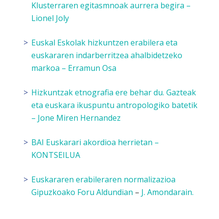
Klusterraren egitasmnoak aurrera begira
–
Lionel Joly
Euskal Eskolak hizkuntzen erabilera eta
euskararen indarberritzea ahalbidetzeko
markoa
– Erramun Osa
Hizkuntzak etnografia ere behar du. Gazteak
eta euskara ikuspuntu antropologiko batetik
– Jone Miren Hernandez
BAI Euskarari akordioa herrietan
–
KONTSEILUA
Euskararen erabileraren normalizazioa
Gipuzkoako Foru Aldundian
–
J. Amondarain.