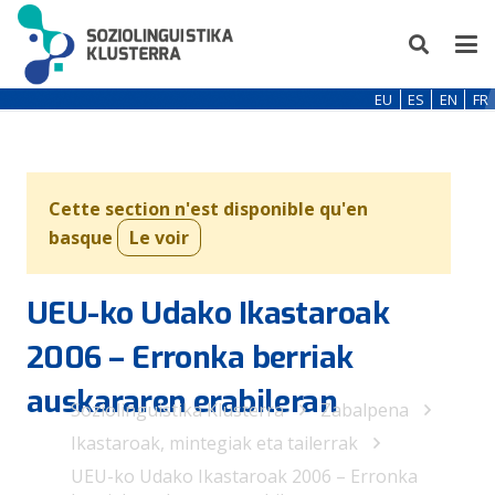
EU
ES
EN
FR
Cette section n'est disponible qu'en
basque
Le voir
UEU-ko Udako Ikastaroak
2006 – Erronka berriak
auskararen erabileran
Soziolinguistika Klusterra
Zabalpena
Ikastaroak, mintegiak eta tailerrak
UEU-ko Udako Ikastaroak 2006 – Erronka