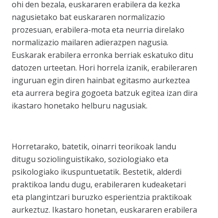
ohi den bezala, euskararen erabilera da kezka
nagusietako bat euskararen normalizazio
prozesuan, erabilera-mota eta neurria direlako
normalizazio mailaren adierazpen nagusia.
Euskarak erabilera erronka berriak eskatuko ditu
datozen urteetan. Hori horrela izanik, erabileraren
inguruan egin diren hainbat egitasmo aurkeztea
eta aurrera begira gogoeta batzuk egitea izan dira
ikastaro honetako helburu nagusiak.
Horretarako, batetik, oinarri teorikoak landu
ditugu soziolinguistikako, soziologiako eta
psikologiako ikuspuntuetatik. Bestetik, alderdi
praktikoa landu dugu, erabileraren kudeaketari
eta plangintzari buruzko esperientzia praktikoak
aurkeztuz. Ikastaro honetan, euskararen erabilera