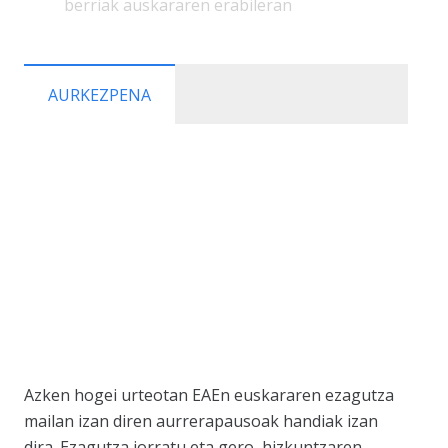
berriak auskararen erabileran
AURKEZPENA
Azken hogei urteotan EAEn euskararen ezagutza
mailan izan diren aurrerapausoak handiak izan
dira. Ezagutza jorratu eta gero, hizkuntzaren