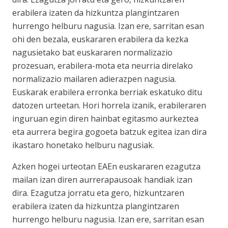
erabilera izaten da hizkuntza plangintzaren
hurrengo helburu nagusia. Izan ere, sarritan esan
ohi den bezala, euskararen erabilera da kezka
nagusietako bat euskararen normalizazio
prozesuan, erabilera-mota eta neurria direlako
normalizazio mailaren adierazpen nagusia.
Euskarak erabilera erronka berriak eskatuko ditu
datozen urteetan. Hori horrela izanik, erabileraren
inguruan egin diren hainbat egitasmo aurkeztea
eta aurrera begira gogoeta batzuk egitea izan dira
ikastaro honetako helburu nagusiak.
Azken hogei urteotan EAEn euskararen ezagutza
mailan izan diren aurrerapausoak handiak izan
dira. Ezagutza jorratu eta gero, hizkuntzaren
erabilera izaten da hizkuntza plangintzaren
hurrengo helburu nagusia. Izan ere, sarritan esan