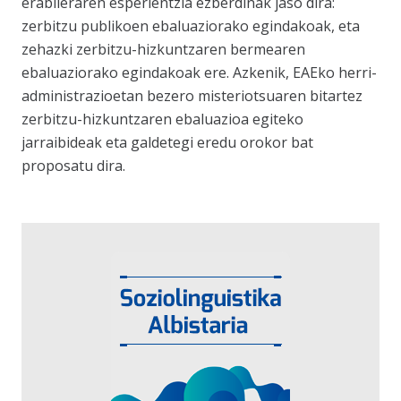
erabileraren esperientzia ezberdinak jaso dira:
zerbitzu publikoen ebaluaziorako egindakoak, eta
zehazki zerbitzu-hizkuntzaren bermearen
ebaluaziorako egindakoak ere. Azkenik, EAEko herri-
administrazioetan bezero misteriotsuaren bitartez
zerbitzu-hizkuntzaren ebaluazioa egiteko
jarraibideak eta galdetegi eredu orokor bat
proposatu dira.