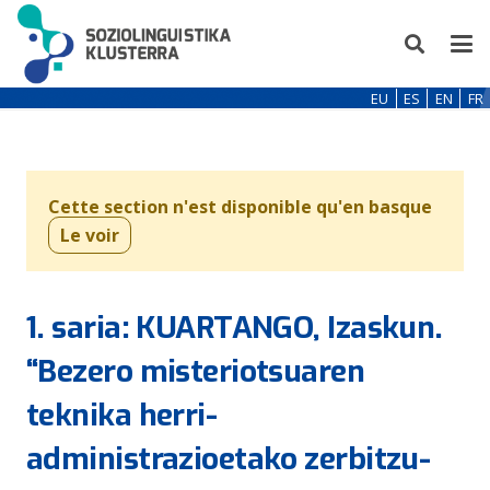
EU
ES
EN
FR
Cette section n'est disponible qu'en basque
Le voir
1. saria: KUARTANGO, Izaskun.
“Bezero misteriotsuaren
teknika herri-
administrazioetako zerbitzu-