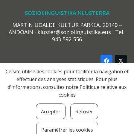
SOZIOLINGUISTIKA KLUSTERRA
MARTIN UGALDE KULTUR PARKEA, 20140 –
ANDOAIN · kluster@soziolinguistika.eus · Tel.:
943 592 556
Ce site utilise des cookies pour faciliter la navigation et
effectuer des analyses statistiques. Pour plus
LEGE OHARRA
d'informations, consultez notre
Politique relative aux
PRIBATUTASUN POLITIKA
cookies
COOKIE-EN POLITIKA
HARREMANA
Accepter
Refuser
© 2021 Soziolinguistika Klusterra
Paramétrer les cookies