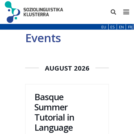
EU
ES
EN
FR
Events
AUGUST 2026
Basque
Summer
Tutorial in
Language