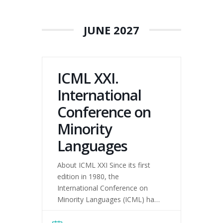
mundu mailako adituak,
aktibistak eta artistak...
JUNE 2027
ICML XXI.
International
Conference on
Minority
Languages
About ICML XXI Since its first
edition in 1980, the
International Conference on
Minority Languages (ICML) has
been one of the leading
international forums for