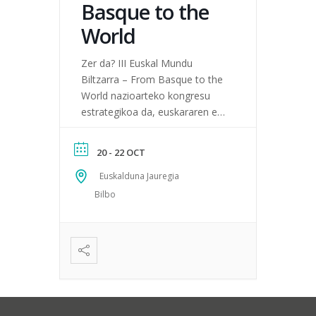
Basque to the
World
Zer da? III Euskal Mundu
Biltzarra – From Basque to the
World nazioarteko kongresu
estrategikoa da, euskararen eta
hizkuntza gutxituen etorkizuna
ikuspegi akademiko, sozial eta
20 - 22 OCT
instituzionaletik aztertzeko.
Helburuak Biltzarraren xedea da
Euskalduna Jauregia
euskararen erabilerari eta
Bilbo
gizarte-aldaketei lotutako
erronka nagusiak aztertzea,
herri gisa indartuta eta kohesio
sozialean aurrera eginez eta,
era berean, munduko hizkuntza
gutxituen egoera, biziberritze...