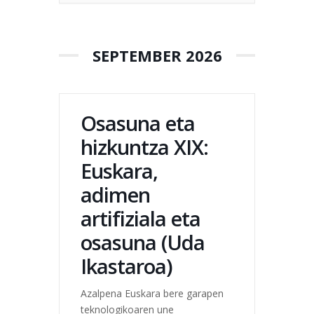
oriented to...
SEPTEMBER 2026
Osasuna eta
hizkuntza XIX:
Euskara,
adimen
artifiziala eta
osasuna (Uda
Ikastaroa)
Azalpena Euskara bere garapen
teknologikoaren une