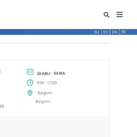
EU
ES
EN
FR
a
- 04 IRA
26 ABU
-
9:00
17:00
Baigorri
Baigorri
60