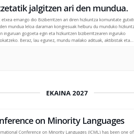
etatik jalgitzen ari den mundua.
k etxea emango dio Biziberritzen ari diren hizkuntza komunitate gutxi
ari den mundua leloa daraman kongresuak helburu du munduko hizkunt
en inguruan gogoeta egin eta hizkuntzen biziberritzearen inguruko
katzeko. Beraz, lau egunez, mundu mailako adituak, aktibistak eta
EKAINA 2027
onference on Minority Languages
International Conference on Minority Languages (ICML) has been one of