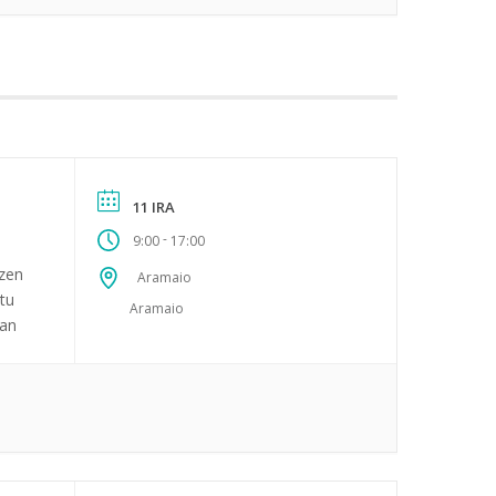
11 IRA
-
9:00
17:00
tzen
Aramaio
tu
Aramaio
zan