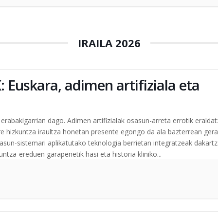
IRAILA 2026
 Euskara, adimen artifiziala eta
rabakigarrian dago. Adimen artifizialak osasun-arreta errotik eralda
re hizkuntza iraultza honetan presente egongo da ala bazterrean gera
asun-sistemari aplikatutako teknologia berrietan integratzeak dakart
ntza-ereduen garapenetik hasi eta historia kliniko...