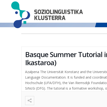
Events
Basque Summer Tutorial i
Ikastaroa)
Azalpena The Universität Konstanz and the Universit
Language Documentation. It is funded and coordinat
Hochschule (UFA/DFH), the Van Riemsdijk Foundatio
SiNoSi (DFG). The tutorial is a formative workshop, or