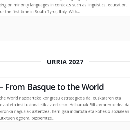
ing on minority languages in contexts such as linguistics, education,
 the first time in South Tyrol, Italy. With...
URRIA 2027
a – From Basque to the World
 the World nazioarteko kongresu estrategikoa da, euskararen eta
zial eta instituzionaletik aztertzeko. Helburuak Biltzarraren xedea da
 erronka nagusiak aztertzea, herri gisa indartuta eta kohesio sozialean
xituen egoera, biziberritze...