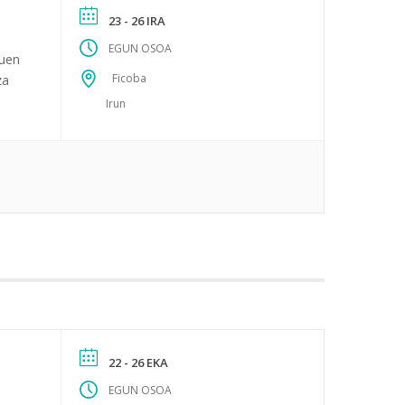
23 - 26 IRA
EGUN OSOA
tuen
Ficoba
za
Irun
22 - 26 EKA
EGUN OSOA