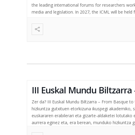
the leading international forums for researchers work
media and legislation. In 2027, the ICML will be held for
III Euskal Mundu Biltzarr
Zer da? III Euskal Mundu Biltzarra – From Basque to
hizkuntza gutxituen etorkizuna ikuspegi akademiko, so
euskararen erabilerari eta gizarte-aldaketei lotutako
aurrera eginez eta, era berean, munduko hizkuntza gut