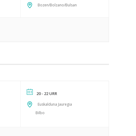
Bozen/Bolzano/Bulsan
20 - 22 URR
Euskalduna Jauregia
Bilbo