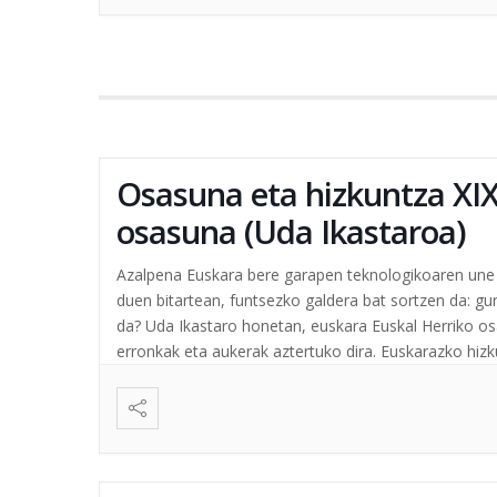
Osasuna eta hizkuntza XIX:
osasuna (Uda Ikastaroa)
Azalpena Euskara bere garapen teknologikoaren une e
duen bitartean, funtsezko galdera bat sortzen da: gu
da? Uda Ikastaro honetan, euskara Euskal Herriko os
erronkak eta aukerak aztertuko dira. Euskarazko hizku