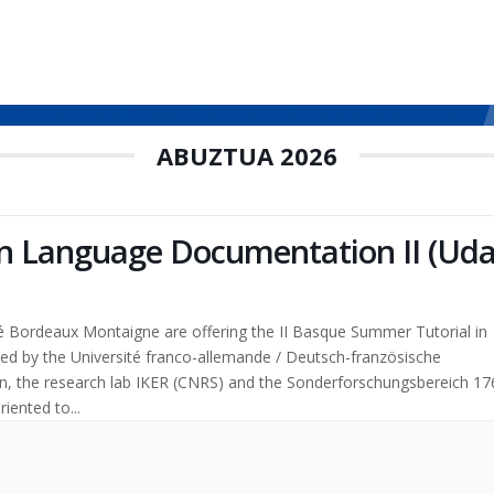
ABUZTUA 2026
n Language Documentation II (Ud
é Bordeaux Montaigne are offering the II Basque Summer Tutorial in
ed by the Université franco-allemande / Deutsch-französische
n, the research lab IKER (CNRS) and the Sonderforschungsbereich 17
iented to...