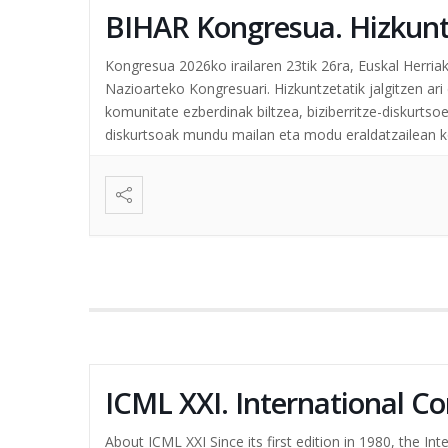
BIHAR Kongresua. Hizkuntz
Kongresua 2026ko irailaren 23tik 26ra, Euskal Herria
Nazioarteko Kongresuari. Hizkuntzetatik jalgitzen 
komunitate ezberdinak biltzea, biziberritze-diskurtso
diskurtsoak mundu mailan eta modu eraldatzailean ko
artistak...
ICML XXI. International C
About ICML XXI Since its first edition in 1980, the 