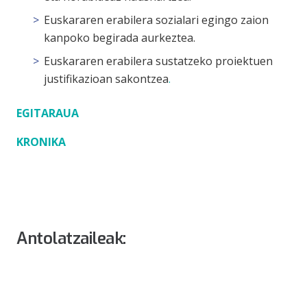
Euskararen erabilera sozialari egingo zaion
kanpoko begirada aurkeztea.
Euskararen erabilera sustatzeko proiektuen
justifikazioan sakontzea
.
EGITARAUA
KRONIKA
Antolatzaileak: