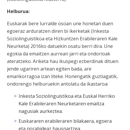
Helburua:
Euskarak bere lurralde osoan une honetan duen
egoeraz arduratzen diren bi ikerketak (Inkesta
Soziolinguistikoa eta Hizkuntzen Erabileraren Kale
Neurketa) 2016ko datuekin osatu berri dira. Une
egokia da emaitzen aurrean jarri eta ondorioak
ateratzeko. Ariketa hau ikuspegi ezberdinak dituen
jende ugariren artean egiten bada, are
emankorragoa izan liteke. Honengatik guztiagatik,
ondorengo helburuekin antolatu da ikastaroa:
Inkesta Soziolinguistikoa eta Euskal Herriko
Kale Erabileraren Neurketaren emaitza
nagusiak aurkeztea.
Euskararen erabileraren bilakaera, egoera
eta norabideaz hausnartzea.