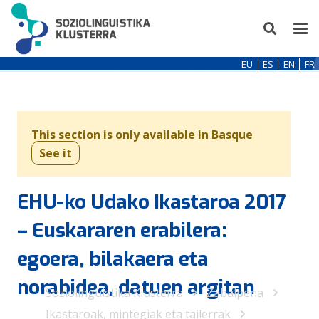
EU
ES
EN
FR
This section is only available in Basque
See it
EHU-ko Udako Ikastaroa 2017
– Euskararen erabilera:
egoera, bilakaera eta
norabidea, datuen argitan
Soziolinguistika Klusterra
Zabalpena
Ikastaroak, mintegiak eta tailerrak