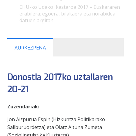
EHU-ko Udako Ikastaroa 2017 – Euskararen
erabilera: egoera, bilakaera eta norabidea,
datuen argitan
AURKEZPENA
Donostia 2017ko uztailaren
20-21
Zuzendariak:
Jon Aizpurua Espin (Hizkuntza Politikarako
Sailburuordetza) eta Olatz Altuna Zumeta
(Soziolinguistika Klusterra)