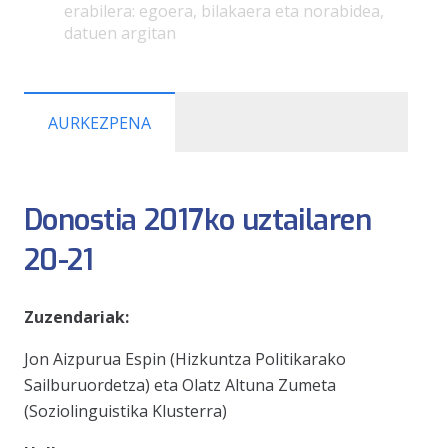
erabilera: egoera, bilakaera eta norabidea,
datuen argitan
AURKEZPENA
Donostia 2017ko uztailaren
20-21
Zuzendariak:
Jon Aizpurua Espin (Hizkuntza Politikarako
Sailburuordetza) eta Olatz Altuna Zumeta
(Soziolinguistika Klusterra)