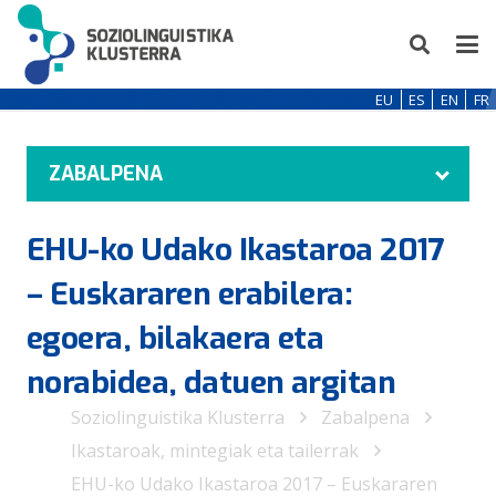
EU
ES
EN
FR
ZABALPENA
EHU-ko Udako Ikastaroa 2017
– Euskararen erabilera:
egoera, bilakaera eta
norabidea, datuen argitan
Soziolinguistika Klusterra
Zabalpena
Ikastaroak, mintegiak eta tailerrak
EHU-ko Udako Ikastaroa 2017 – Euskararen