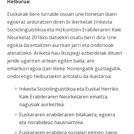
Helburua:
Euskarak bere lurralde osoan une honetan duen
egoeraz arduratzen diren bi ikerketak (Inkesta
Soziolinguistikoa eta Hizkuntzen Erabileraren Kale
Neurketa) 2016ko datuekin osatu berri dira. Une
egokia da emaitzen aurrean jarri eta ondorioak
ateratzeko. Ariketa hau ikuspegi ezberdinak dituen
jende ugariren artean egiten bada, are
emankorragoa izan liteke. Honengatik guztiagatik,
ondorengo helburuekin antolatu da ikastaroa:
Inkesta Soziolinguistikoa eta Euskal Herriko
Kale Erabileraren Neurketaren emaitza
nagusiak aurkeztea.
Euskararen erabileraren bilakaera, egoera
eta norabideaz hausnartzea.
Euskararen erabilera sozialari egingo zaion