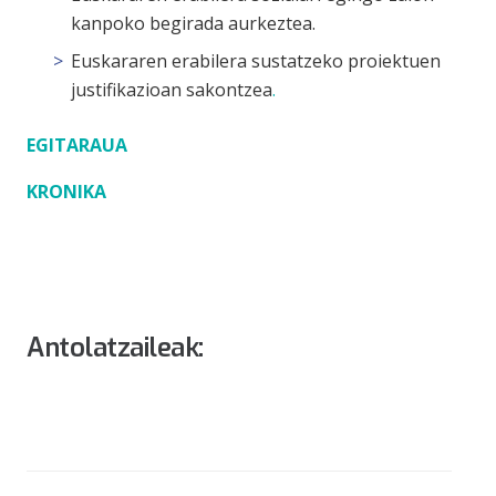
kanpoko begirada aurkeztea.
Euskararen erabilera sustatzeko proiektuen
justifikazioan sakontzea
.
EGITARAUA
KRONIKA
Antolatzaileak: