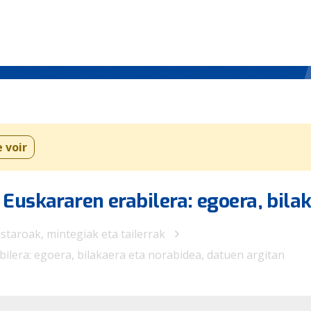
e voir
Euskararen erabilera: egoera, bila
astaroak, mintegiak eta tailerrak
lera: egoera, bilakaera eta norabidea, datuen argitan