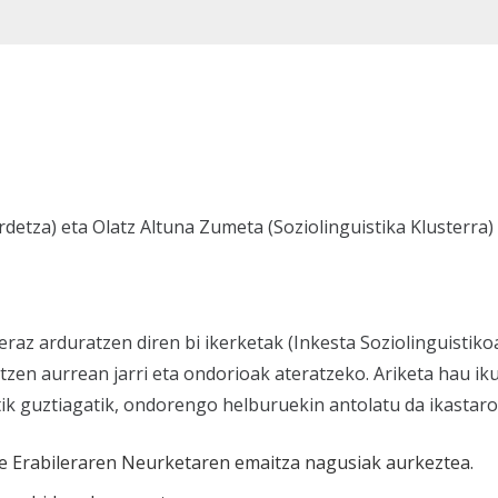
detza) eta Olatz Altuna Zumeta (Soziolinguistika Klusterra)
az arduratzen diren bi ikerketak (Inkesta Soziolinguistiko
tzen aurrean jarri eta ondorioak ateratzeko. Ariketa hau i
ik guztiagatik, ondorengo helburuekin antolatu da ikastaro
ale Erabileraren Neurketaren emaitza nagusiak aurkeztea.