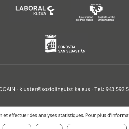
N · kluster@soziolinguistika.eus · Tel.: 943 592 
HARRA
PRIBATUTASUN POLITIKA
COOKIE-EN POLITIKA
H
ion et effectuer des analyses statistiques. Pour plus d'inform
© 2021 Soziolinguistika Klusterra