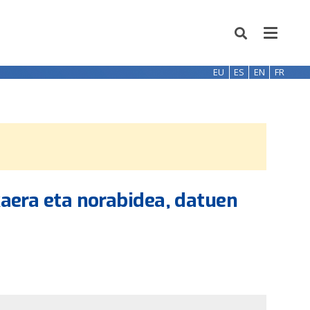
EU
ES
EN
FR
kaera eta norabidea, datuen