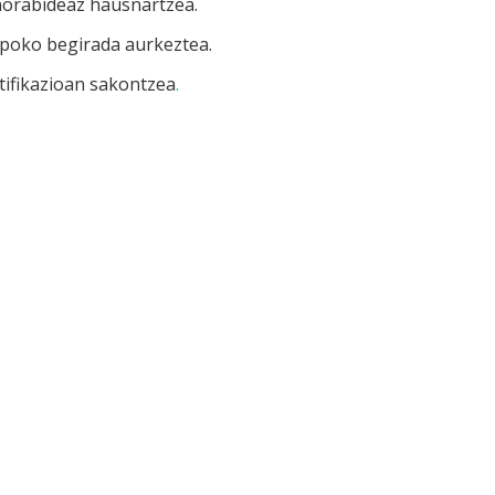
norabideaz hausnartzea.
npoko begirada aurkeztea.
tifikazioan sakontzea
.