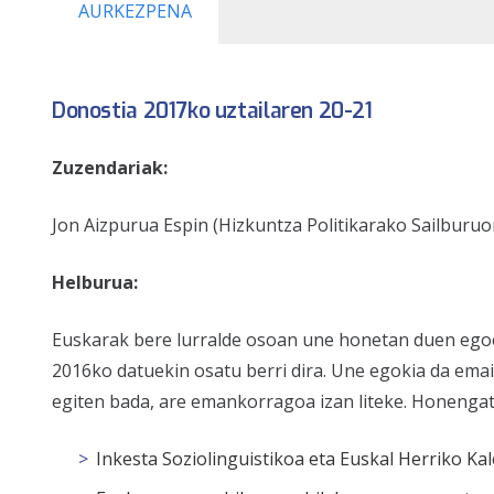
AURKEZPENA
Donostia 2017ko uztailaren 20-21
Zuzendariak:
Jon Aizpurua Espin (Hizkuntza Politikarako Sailburuor
Helburua:
Euskarak bere lurralde osoan une honetan duen egoer
2016ko datuekin osatu berri dira. Une egokia da emai
egiten bada, are emankorragoa izan liteke. Honengat
Inkesta Soziolinguistikoa eta Euskal Herriko K