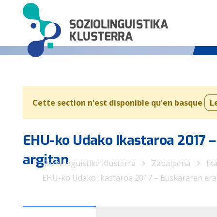
Cette section n'est disponible qu'en basque
L
EHU-ko Udako Ikastaroa 2017 – 
argitan
Soziolinguistika Klusterra
Zabalpena
Ik
EHU-ko Udako Ikastaroa 2017 – Euskararen erabi