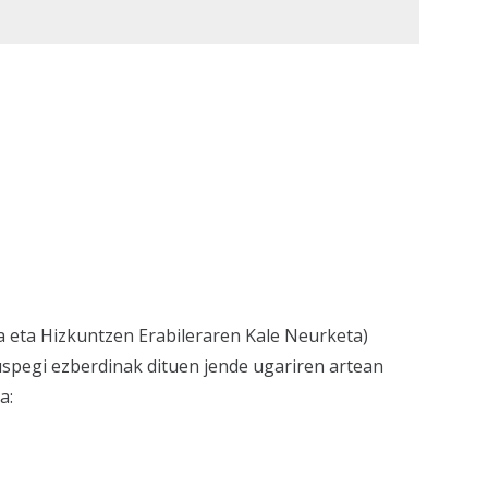
a eta Hizkuntzen Erabileraren Kale Neurketa)
kuspegi ezberdinak dituen jende ugariren artean
a: