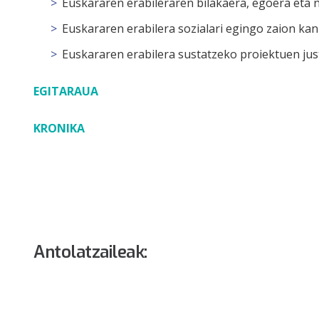
Euskararen erabileraren bilakaera, egoera eta 
Euskararen erabilera sozialari egingo zaion ka
Euskararen erabilera sustatzeko proiektuen jus
EGITARAUA
KRONIKA
Antolatzaileak: