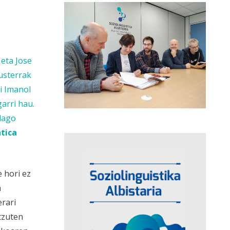
 eta Jose
usterrak
i Imanol
arri hau.
dago
tica
 hori ez
a
rari
tzuten