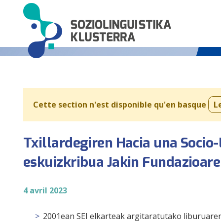
Cette section n'est disponible qu'en basque
L
Txillardegiren Hacia una Socio
eskuizkribua Jakin Fundazioar
4 avril 2023
2001ean SEI elkarteak argitaratutako liburuare