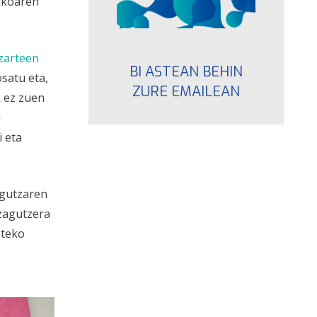
tikoaren
izarteen
BI ASTEAN BEHIN
osatu eta,
ZURE EMAILEAN
k ez zuen
u
i eta
agutzaren
zagutzera
steko