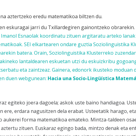
na aztertzeko eredu matematikoa biltzen du.
n eskuragai jarri du Txillardegiren gainontzeko obrarekin.
ko Imanol Esnaolak koordinatu zituen argitaratu arteko lanak
atikoak. SEI elkartearen ondare guztia Soziolinguistika Kl
rekin batera. Orain, Soziolinguistika Klusterreko zuzendar
 Jakineko lantaldearen eskuetan utzi du eskuizkribu gogoang
tserbatu eta zaintzeaz. Gainera, edonork ikusteko moduan 
en duen webgunean:
Hacia una Socio-Lingüística Matemá
az egiteko joera dagoela; askok uste baino handiagoa. Uste
n ere, erdara nagusitzen dela erabat. Usteetatik harago, et
eko aukerei forma matematikoa emateko. Mintza-taldeen osae
aztertu zituen. Euskaraz egingo bada, mintzo denak eta en