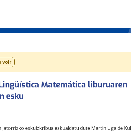
e voir
-Lingüística Matemática liburuaren
en esku
n jatorrizko eskuizkribua eskualdatu dute Martin Ugalde Kul