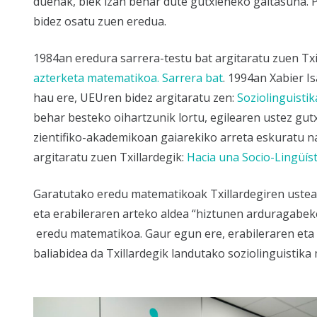
duenak, biek izan behar dute gutxieneko gaitasuna. 
bidez osatu zuen eredua.
1984an eredura sarrera-testu bat argitaratu zuen Txi
azterketa matematikoa. Sarrera bat
. 1994an Xabier I
hau ere, UEUren bidez argitaratu zen:
Soziolinguisti
behar besteko oihartzunik lortu, egilearen ustez gu
zientifiko-akademikoan gaiarekiko arreta eskuratu na
argitaratu zuen Txillardegik:
Hacia una Socio-Lingüís
Garatutako eredu matematikoak Txillardegiren ustea
eta erabileraren arteko aldea “hiztunen arduragabe
eredu matematikoa. Gaur egun ere, erabileraren eta
baliabidea da Txillardegik landutako soziolinguistik