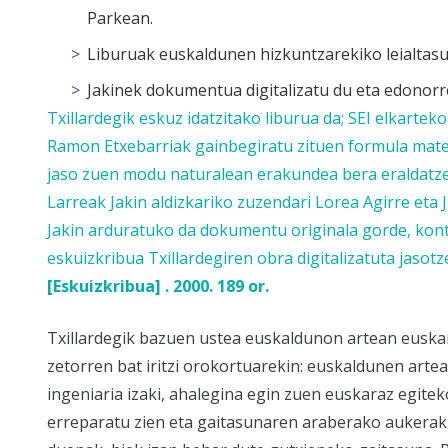
Parkean.
Liburuak euskaldunen hizkuntzarekiko leialtasu
Jakinek dokumentua digitalizatu du eta edonorre
Txillardegik eskuz idatzitako liburua da; SEI elkarte
Ramon Etxebarriak gainbegiratu zituen formula matem
jaso zuen modu naturalean erakundea bera eraldatzea
Larreak Jakin aldizkariko zuzendari Lorea Agirre eta
Jakin arduratuko da dokumentu originala gorde, kon
eskuizkribua
Txillardegiren obra digitalizatuta
jasotz
[Eskuizkribua] . 2000. 189 or.
Txillardegik bazuen ustea euskaldunon artean euskar
zetorren bat iritzi orokortuarekin: euskaldunen artea
ingeniaria izaki, ahalegina egin zuen euskaraz egit
erreparatu zien eta gaitasunaren araberako aukerak 