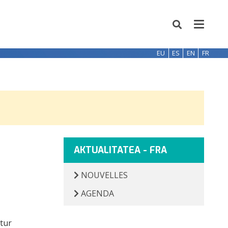
EU
ES
EN
FR
AKTUALITATEA - FRA
NOUVELLES
AGENDA
tur