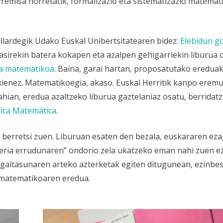
Premisa horretatik, formalizazio eta sistematizazio matema
llardegik Udako Euskal Unibertsitatearen bidez:
Elebidun g
sasirekin batera kokapen eta azalpen gehigarriekin liburua 
ka matematikoa
. Baina, garai hartan, proposatutako eredua
txienez. Matematikoegia, akaso. Euskal Herritik kanpo erem
hian, eredua azaltzeko liburua gaztelaniaz osatu, berridatz
tica Matemática
.
 berretsi zuen. Liburuan esaten den bezala, euskararen ez
keria errudunaren” ondorio zela ukatzeko eman nahi zuen e
 gaitasunaren arteko azterketak egiten ditugunean, ezinbe
a matematikoaren eredua.