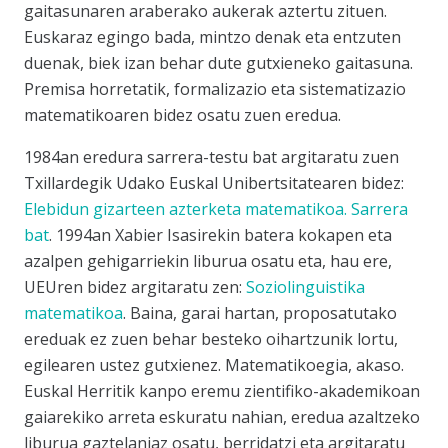
gaitasunaren araberako aukerak aztertu zituen.
Euskaraz egingo bada, mintzo denak eta entzuten
duenak, biek izan behar dute gutxieneko gaitasuna.
Premisa horretatik, formalizazio eta sistematizazio
matematikoaren bidez osatu zuen eredua.
1984an eredura sarrera-testu bat argitaratu zuen
Txillardegik Udako Euskal Unibertsitatearen bidez:
Elebidun gizarteen azterketa matematikoa. Sarrera
bat
. 1994an Xabier Isasirekin batera kokapen eta
azalpen gehigarriekin liburua osatu eta, hau ere,
UEUren bidez argitaratu zen:
Soziolinguistika
matematikoa
. Baina, garai hartan, proposatutako
ereduak ez zuen behar besteko oihartzunik lortu,
egilearen ustez gutxienez. Matematikoegia, akaso.
Euskal Herritik kanpo eremu zientifiko-akademikoan
gaiarekiko arreta eskuratu nahian, eredua azaltzeko
liburua gaztelaniaz osatu, berridatzi eta argitaratu