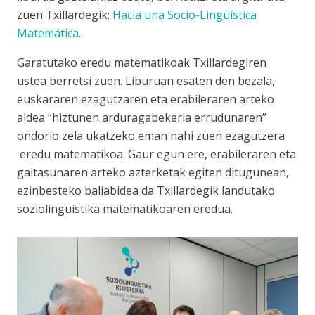
zuen Txillardegik:
Hacia una Socio-Lingüística
Matemática
.
Garatutako eredu matematikoak Txillardegiren
ustea berretsi zuen. Liburuan esaten den bezala,
euskararen ezagutzaren eta erabileraren arteko
aldea “hiztunen arduragabekeria errudunaren”
ondorio zela ukatzeko eman nahi zuen ezagutzera
eredu matematikoa. Gaur egun ere, erabileraren eta
gaitasunaren arteko azterketak egiten ditugunean,
ezinbesteko baliabidea da Txillardegik landutako
soziolinguistika matematikoaren eredua.