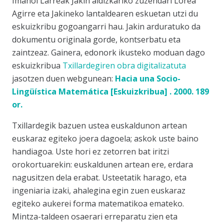
Imanol Larreak Jakin aldizkariko zuzendari Lorea
Agirre eta Jakineko lantaldearen eskuetan utzi du
eskuizkribu gogoangarri hau. Jakin arduratuko da
dokumentu originala gorde, kontserbatu eta
zaintzeaz. Gainera, edonork ikusteko moduan dago
eskuizkribua
Txillardegiren obra digitalizatuta
jasotzen duen webgunean:
Hacia una Socio-
Lingüística Matemática [Eskuizkribua] . 2000. 189
or.
Txillardegik bazuen ustea euskaldunon artean
euskaraz egiteko joera dagoela; askok uste baino
handiagoa. Uste hori ez zetorren bat iritzi
orokortuarekin: euskaldunen artean ere, erdara
nagusitzen dela erabat. Usteetatik harago, eta
ingeniaria izaki, ahalegina egin zuen euskaraz
egiteko aukerei forma matematikoa emateko.
Mintza-taldeen osaerari erreparatu zien eta