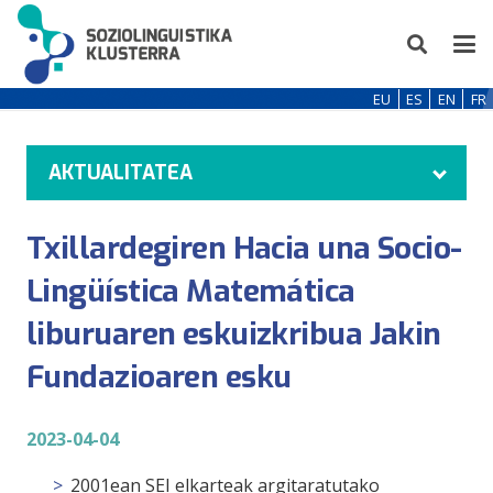
EU
ES
EN
FR
AKTUALITATEA
Txillardegiren Hacia una Socio-
Lingüística Matemática
liburuaren eskuizkribua Jakin
Fundazioaren esku
2023-04-04
2001ean SEI elkarteak argitaratutako