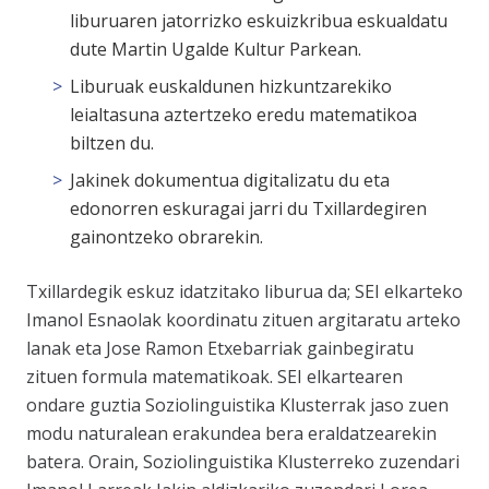
liburuaren jatorrizko eskuizkribua eskualdatu
dute Martin Ugalde Kultur Parkean.
Liburuak euskaldunen hizkuntzarekiko
leialtasuna aztertzeko eredu matematikoa
biltzen du.
Jakinek dokumentua digitalizatu du eta
edonorren eskuragai jarri du Txillardegiren
gainontzeko obrarekin.
Txillardegik eskuz idatzitako liburua da; SEI elkarteko
Imanol Esnaolak koordinatu zituen argitaratu arteko
lanak eta Jose Ramon Etxebarriak gainbegiratu
zituen formula matematikoak. SEI elkartearen
ondare guztia Soziolinguistika Klusterrak jaso zuen
modu naturalean erakundea bera eraldatzearekin
batera. Orain, Soziolinguistika Klusterreko zuzendari