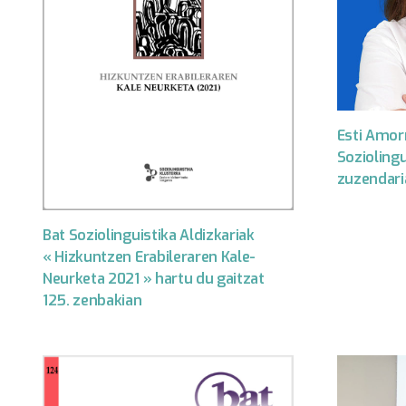
Esti Amor
Soziolingu
zuzendari
Bat Soziolinguistika Aldizkariak
« Hizkuntzen Erabileraren Kale-
Neurketa 2021 » hartu du gaitzat
125. zenbakian