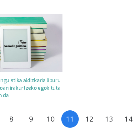
inguistika aldizkaria liburu
koan irakurtzeko egokituta
n da
8
9
10
11
12
13
14