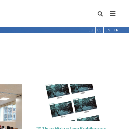
EU
ES
EN
FR
2021eko Hizkuntzen Erabileraren