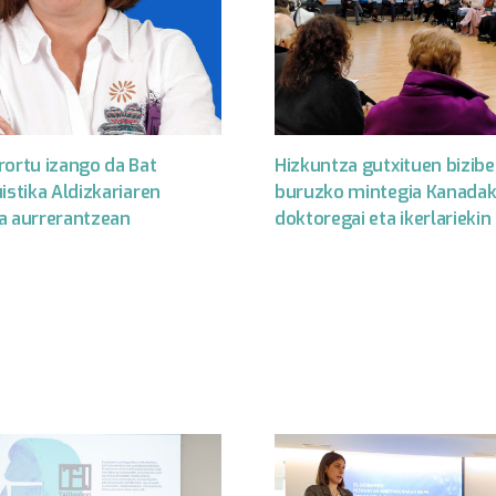
rortu izango da Bat
Hizkuntza gutxituen biziber
istika Aldizkariaren
buruzko mintegia Kanada
a aurrerantzean
doktoregai eta ikerlariekin