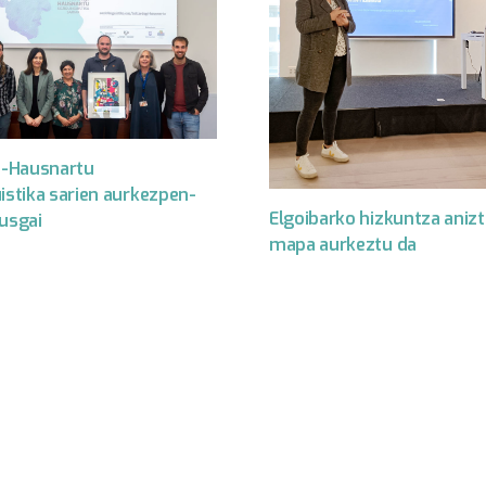
gi-Hausnartu
istika sarien aurkezpen-
Elgoibarko hizkuntza aniz
kusgai
mapa aurkeztu da