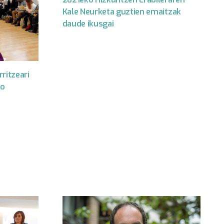
Kale Neurketa guztien emaitzak
daude ikusgai
ritzeari
ko