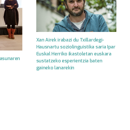
Xan Airek irabazi du Txillardegi-
Hausnartu soziolinguistika saria Ipar
Euskal Herriko ikastoletan euskara
tasunaren
sustatzeko esperientzia baten
gaineko lanarekin