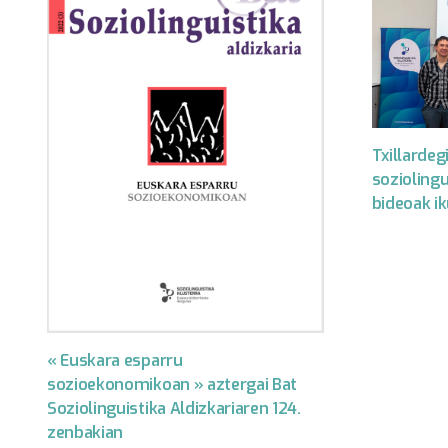
Txillarde
soziolingu
bideoak i
« Euskara esparru
sozioekonomikoan » aztergai Bat
Soziolinguistika Aldizkariaren 124.
zenbakian