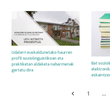
Udalerri euskaldunetako haurren
profil soziolinguistikoan eta
Bat soziol
praktiketan aldaketa nabarmenak
elektroni
gertatu dira
eskaintze
1
…