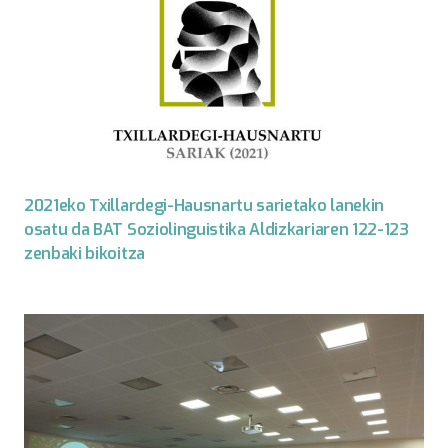
2021eko Txillardegi-Hausnartu sarietako lanekin
osatu da BAT Soziolinguistika Aldizkariaren 122-123
zenbaki bikoitza