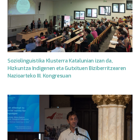
Soziolinguistika Klusterra Katalunian izan da,
Hizkuntza Indigenen eta Gutxituen Biziberritzearen
Nazioarteko III. Kongresuan