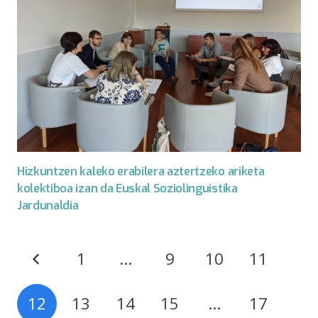
Hizkuntzen kaleko erabilera aztertzeko ariketa
kolektiboa izan da Euskal Soziolinguistika
Jardunaldia
1
…
9
10
11
12
13
14
15
…
17