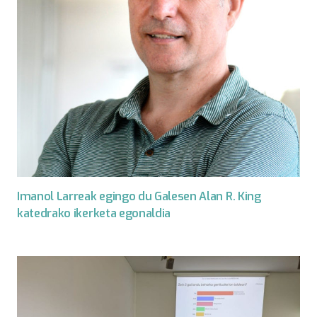
Imanol Larreak egingo du Galesen Alan R. King
katedrako ikerketa egonaldia