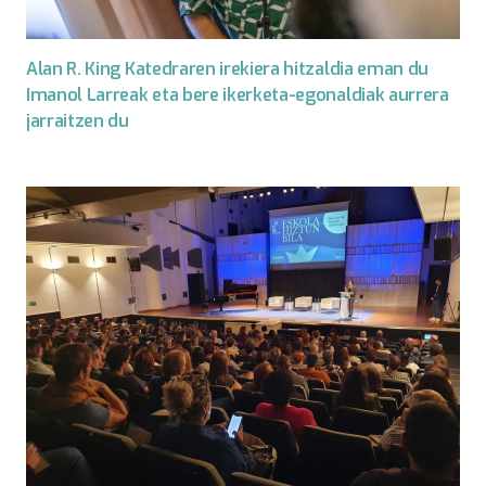
Alan R. King Katedraren irekiera hitzaldia eman du
Imanol Larreak eta bere ikerketa-egonaldiak aurrera
jarraitzen du