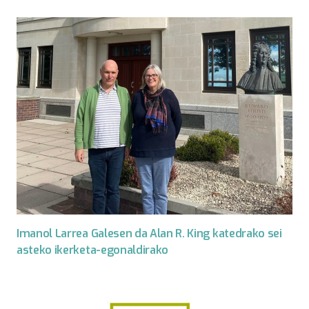
Imanol Larrea Galesen da Alan R. King katedrako sei
asteko ikerketa-egonaldirako