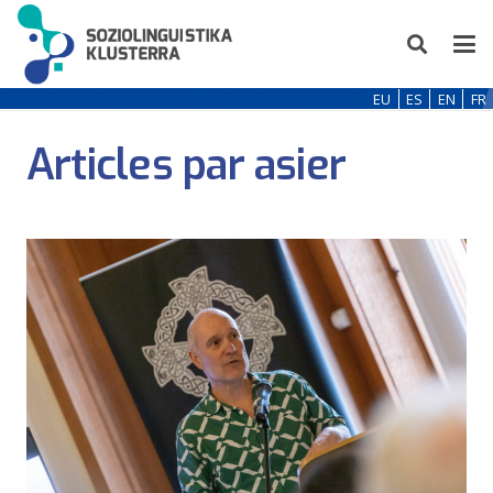
EU
ES
EN
FR
Articles par asier