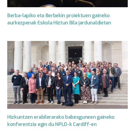
Berba-lapiko eta Berbekin proiektuen gaineko
aurkezpenak Eskola Hiztun Bila jardunaldietan
Hizkuntzen erabilerarako babesguneen gaineko
konferentzia egin du NPLD-k Cardiff-en