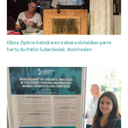
Elbira Zipitria Katedraren irekiera ekitaldian parte
hartu du Pablo Suberbiolak, Montrealen