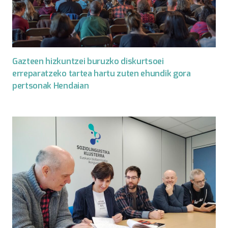
Gazteen hizkuntzei buruzko diskurtsoei
erreparatzeko tartea hartu zuten ehundik gora
pertsonak Hendaian