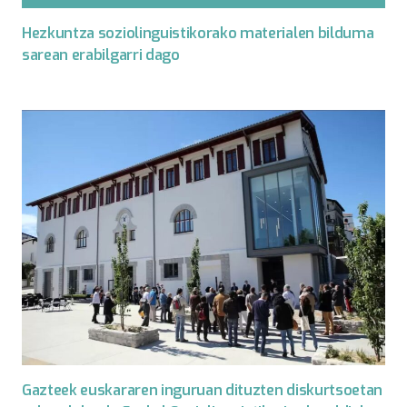
Hezkuntza soziolinguistikorako materialen bilduma
sarean erabilgarri dago
Gazteek euskararen inguruan dituzten diskurtsoetan