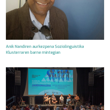
Anik Nandiren aurkezpena Soziolinguistika
Klusterraren barne mintegian