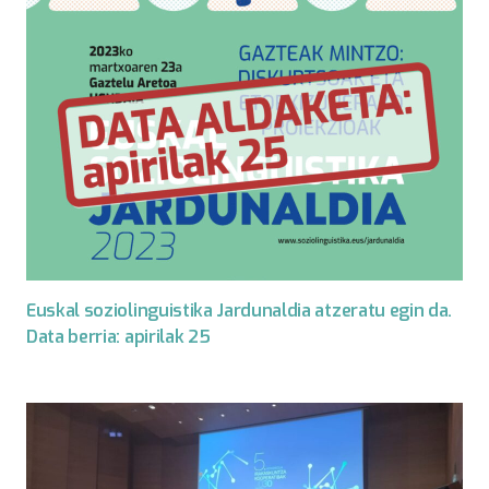
Euskal soziolinguistika Jardunaldia atzeratu egin da.
Data berria: apirilak 25