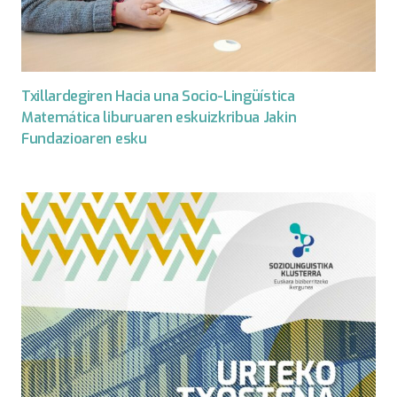
Txillardegiren Hacia una Socio-Lingüística
Matemática liburuaren eskuizkribua Jakin
Fundazioaren esku