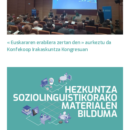
« Euskararen erabilera zertan den » aurkeztu da
Konfekoop Irakaskuntza Kongresuan