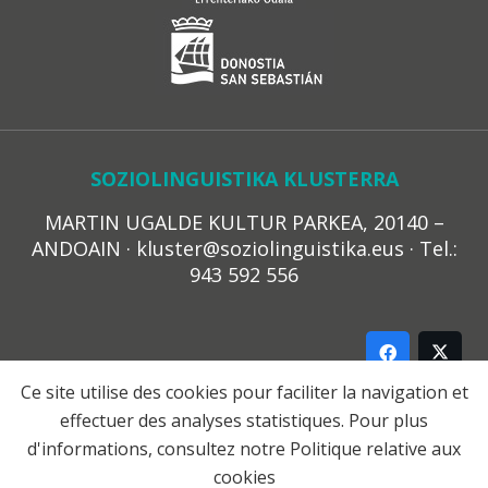
SOZIOLINGUISTIKA KLUSTERRA
MARTIN UGALDE KULTUR PARKEA, 20140 –
ANDOAIN · kluster@soziolinguistika.eus · Tel.:
943 592 556
Ce site utilise des cookies pour faciliter la navigation et
effectuer des analyses statistiques. Pour plus
LEGE OHARRA
d'informations, consultez notre
Politique relative aux
PRIBATUTASUN POLITIKA
cookies
COOKIE-EN POLITIKA