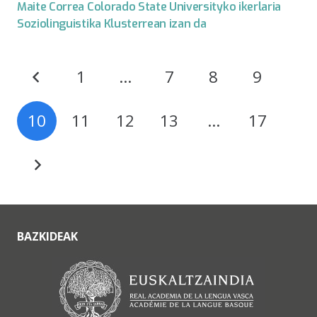
Maite Correa Colorado State Universityko ikerlaria
Soziolinguistika Klusterrean izan da
1
…
7
8
9
10
11
12
13
…
17
BAZKIDEAK