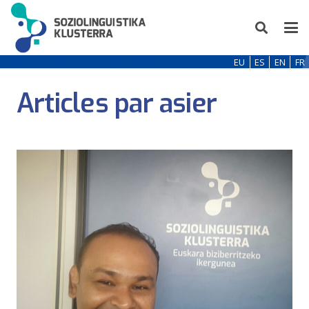
EU
ES
EN
FR
Articles par asier