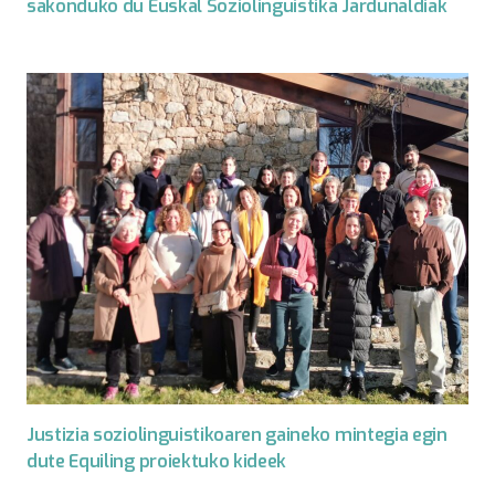
sakonduko du Euskal Soziolinguistika Jardunaldiak
Justizia soziolinguistikoaren gaineko mintegia egin
dute Equiling proiektuko kideek