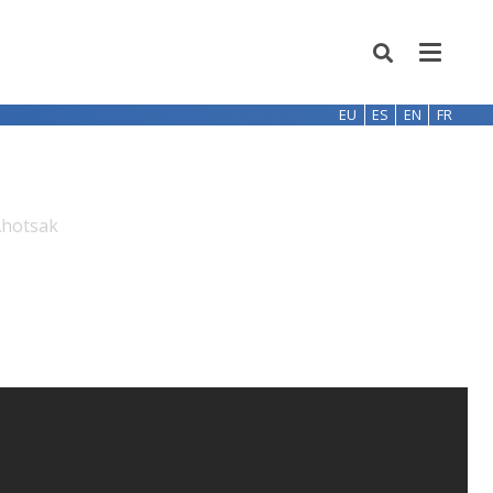
EU
ES
EN
FR
Ahotsak