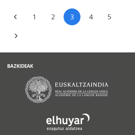
1
2
3
4
5
BAZKIDEAK