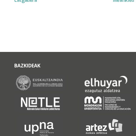
Latgaliera
Meänkieli
BAZKIDEAK