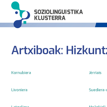
Artxiboak:
Hizkunt
Kornubiera
Jèrriais
Livoniera
Suediera-