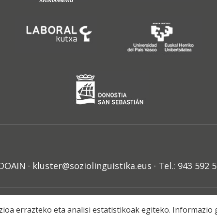
N · kluster@soziolinguistika.eus · Tel.: 943 592 
HARRA
PRIBATUTASUN POLITIKA
COOKIE-EN POLITIKA
H
ioa errazteko eta analisi estatistikoak egiteko. Informazi