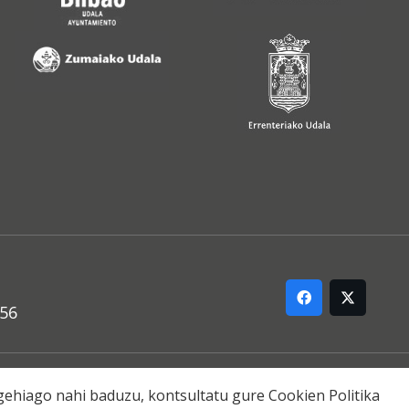
556
ARREMANA
o gehiago nahi baduzu, kontsultatu gure
Cookien Politika