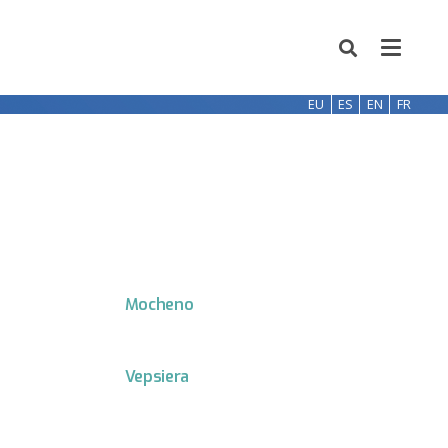
EU
ES
EN
FR
Mocheno
Vepsiera