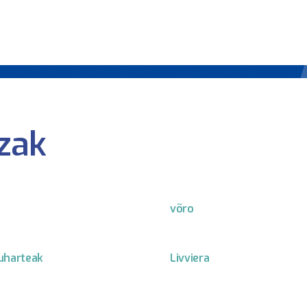
zak
võro
uharteak
Livviera