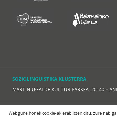
SOZIOLINGUISTIKA KLUSTERRA
MARTIN UGALDE KULTUR PARKEA, 20140 – ANDOAI
LEGE O
Webgune honek cookie-ak erabiltzen ditu, zure nabigaz