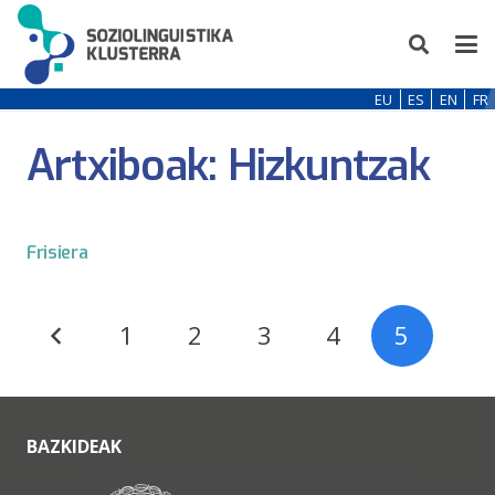
EU
ES
EN
FR
Artxiboak:
Hizkuntzak
Frisiera
1
2
3
4
5
BAZKIDEAK