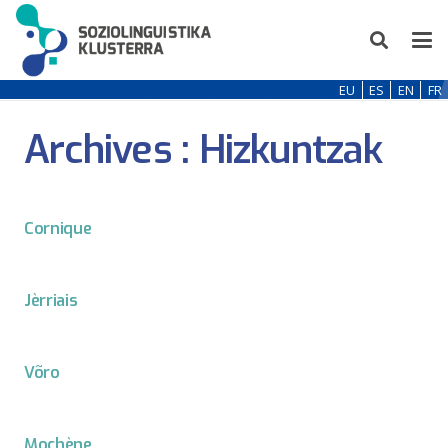
EU
ES
EN
FR
Archives :
Hizkuntzak
Cornique
Jèrriais
Võro
Mochène