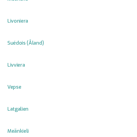
Livoniera
Suédois (Åland)
Livviera
Vepse
Latgalien
Meänkieli