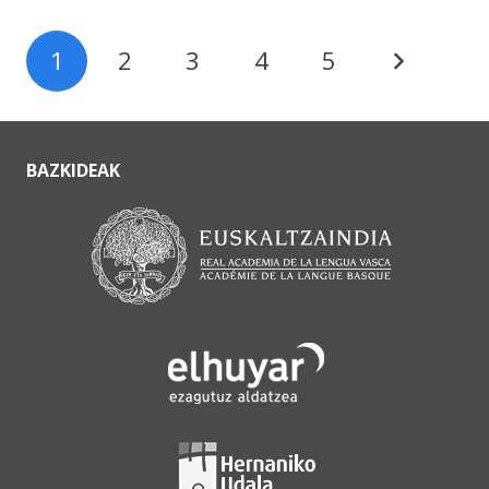
1
2
3
4
5
BAZKIDEAK