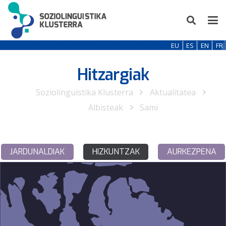
EU
ES
EN
FR
Hitzargiak
Soziolinguistika Klusterra
Aktualitatea
Albisteak
Sami
JARDUNALDIAK
HIZKUNTZAK
AURKEZPENA