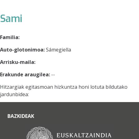
Sami
Familia:
Auto-glotonimoa:
Sámegiella
Arrisku-maila:
Erakunde araugilea:
--
Hitzargiak egitasmoan hizkuntza honi lotuta bildutako
jardunbidea:
BAZKIDEAK