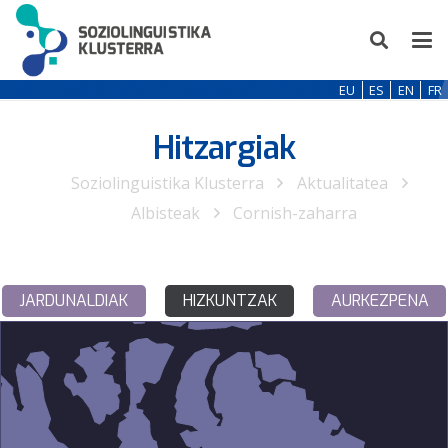
EU
ES
EN
FR
Hitzargiak
Soziolinguistika Klusterra
Aktualitatea
Albisteak
Cornish-zaharra
JARDUNALDIAK
HIZKUNTZAK
AURKEZPENA