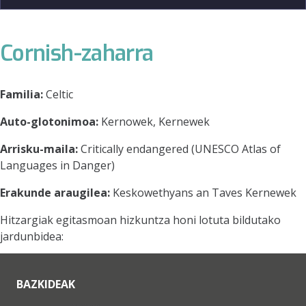
Cornish-zaharra
Familia:
Celtic
Auto-glotonimoa:
Kernowek, Kernewek
Arrisku-maila:
Critically endangered (UNESCO Atlas of
Languages in Danger)
Erakunde araugilea:
Keskowethyans an Taves Kernewek
Hitzargiak egitasmoan hizkuntza honi lotuta bildutako
jardunbidea:
BAZKIDEAK