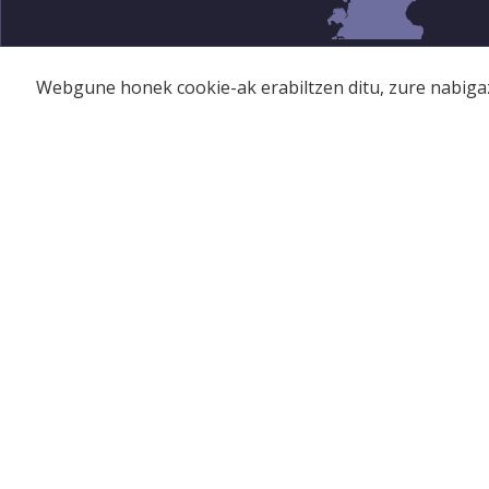
Webgune honek cookie-ak erabiltzen ditu, zure nabigaz
BAZKIDEAK