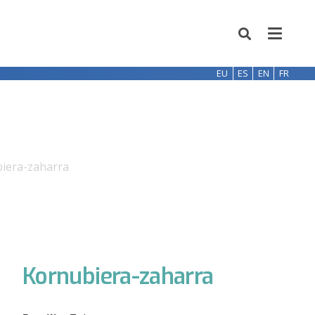
EU
ES
EN
FR
iera-zaharra
Kornubiera-zaharra