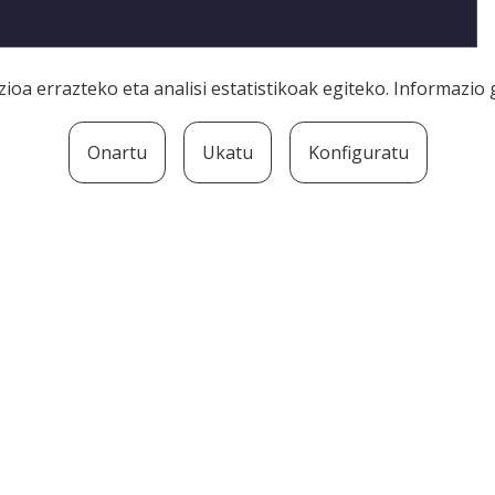
ioa errazteko eta analisi estatistikoak egiteko. Informazi
Onartu
Ukatu
Konfiguratu