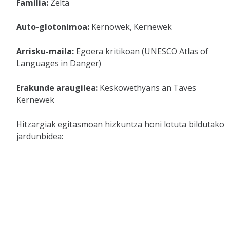
Familia:
Zelta
Auto-glotonimoa:
Kernowek, Kernewek
Arrisku-maila:
Egoera kritikoan (UNESCO Atlas of
Languages in Danger)
Erakunde araugilea:
Keskowethyans an Taves
Kernewek
Hitzargiak egitasmoan hizkuntza honi lotuta bildutako
jardunbidea: