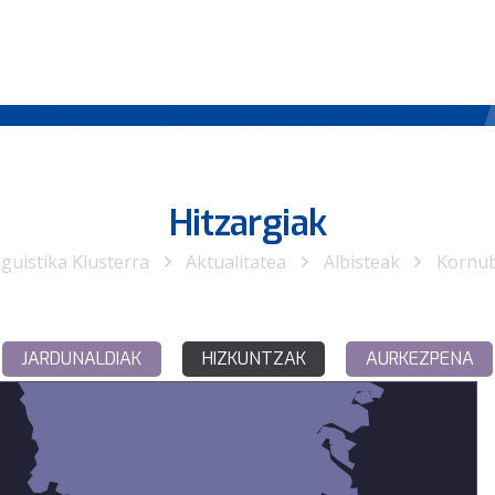
Hitzargiak
nguistika Klusterra
Aktualitatea
Albisteak
Kornub
JARDUNALDIAK
HIZKUNTZAK
AURKEZPENA